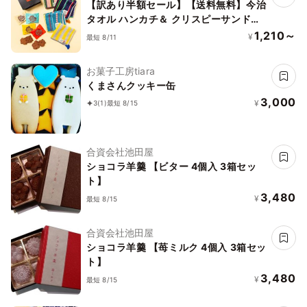
【訳あり半額セール】【送料無料】今治
タオル ハンカチ＆ クリスピーサンドワ
ッフル セット【イエロー】
1,210～
¥
最短 8/11
お菓子工房tiara
くまさんクッキー缶
3,000
¥
3
(1)
最短 8/15
合資会社池田屋
ショコラ羊羹 【ビター 4個入 3箱セッ
ト】
3,480
¥
最短 8/15
合資会社池田屋
ショコラ羊羹 【苺ミルク 4個入 3箱セッ
ト】
3,480
¥
最短 8/15