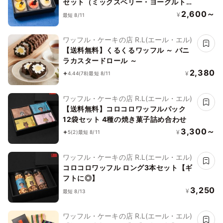
セット（ミックスベリー・ヨーグルトピ
ーチ・マンゴー）お中元2026
2,600～
¥
最短 8/11
ワッフル・ケーキの店 R.L(エール・エル)
【送料無料】くるくるワッフル ～ バニ
ラカスタードロール ～
2,380
¥
4.44
(78)
最短 8/11
ワッフル・ケーキの店 R.L(エール・エル)
【送料無料】コロコロワッフルパック
12袋セット 4種の焼き菓子詰め合わせ
3,300～
¥
5
(2)
最短 8/11
ワッフル・ケーキの店 R.L(エール・エル)
コロコロワッフル ロング3本セット【ギ
フトに◎】
3,250
¥
最短 8/13
ワッフル・ケーキの店 R.L(エール・エル)