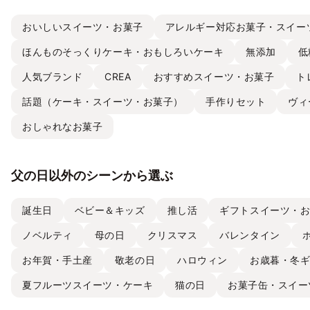
おいしいスイーツ・お菓子
アレルギー対応お菓子・スイー
ほんものそっくりケーキ・おもしろいケーキ
無添加
低
人気ブランド
CREA
おすすめスイーツ・お菓子
ト
話題（ケーキ・スイーツ・お菓子）
手作りセット
ヴィ
おしゃれなお菓子
父の日以外のシーンから選ぶ
誕生日
ベビー＆キッズ
推し活
ギフトスイーツ・
ノベルティ
母の日
クリスマス
バレンタイン
お年賀・手土産
敬老の日
ハロウィン
お歳暮・冬
夏フルーツスイーツ・ケーキ
猫の日
お菓子缶・スイー