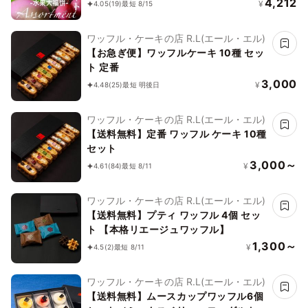
4,212
¥
4.05
(19)
最短 8/15
ワッフル・ケーキの店 R.L(エール・エル)
【お急ぎ便】ワッフルケーキ 10種 セッ
ト 定番
3,000
¥
4.48
(25)
最短 明後日
ワッフル・ケーキの店 R.L(エール・エル)
【送料無料】定番 ワッフル ケーキ 10種
セット
3,000～
¥
4.61
(84)
最短 8/11
ワッフル・ケーキの店 R.L(エール・エル)
【送料無料】プティ ワッフル 4個 セッ
ト 【本格リエージュワッフル】
1,300～
¥
4.5
(2)
最短 8/11
ワッフル・ケーキの店 R.L(エール・エル)
【送料無料】ムースカップワッフル6個