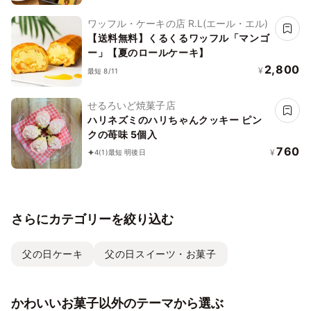
ワッフル・ケーキの店 R.L(エール・エル)
【送料無料】くるくるワッフル「マンゴ
ー」【夏のロールケーキ】
2,800
¥
最短 8/11
せるろいど焼菓子店
ハリネズミのハリちゃんクッキー ピン
クの苺味 5個入
760
¥
4
(1)
最短 明後日
さらにカテゴリーを絞り込む
父の日ケーキ
父の日スイーツ・お菓子
かわいいお菓子以外のテーマから選ぶ