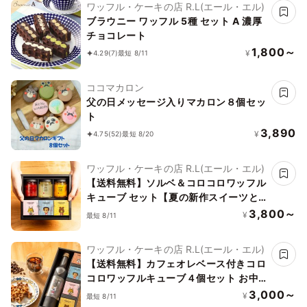
ワッフル・ケーキの店 R.L(エール・エル)
ブラウニー ワッフル 5種 セット A 濃厚
チョコレート
1,800～
¥
4.29
(7)
最短 8/11
ココマカロン
父の日メッセージ入りマカロン８個セッ
ト
3,890
¥
4.75
(52)
最短 8/20
ワッフル・ケーキの店 R.L(エール・エル)
【送料無料】ソルベ＆コロコロワッフル
キューブ セット【夏の新作スイーツと
定番焼き菓子】お中元2026
3,800～
¥
最短 8/11
ワッフル・ケーキの店 R.L(エール・エル)
【送料無料】カフェオレベース付きコロ
コロワッフルキューブ４個セット お中
元2026
3,000～
¥
最短 8/11