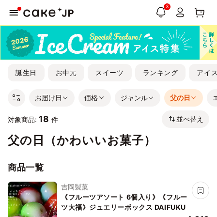
3
誕生日
お中元
スイーツ
ランキング
アイ
お届け日
価格
ジャンル
父の日
18
並べ替え
対象商品:
件
父の日（かわいいお菓子）
商品一覧
吉岡製菓
《フルーツアソート 6個入り》《フルー
ツ大福》ジュエリーボックス DAIFUKU