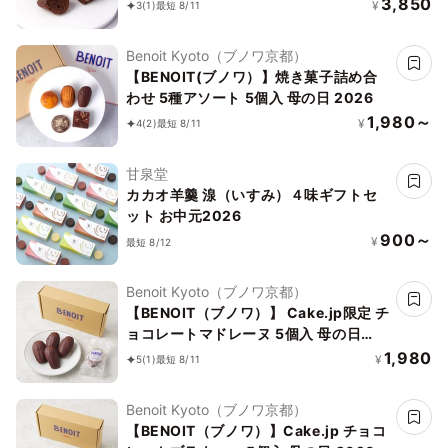
ソート 10個入
3,850
¥
3
(1)
最短 8/11
Benoit Kyoto（ブノワ京都）
【BENOIT(ブノワ）】焼き菓子詰め合
わせ 5種アソート 5個入 母の日 2026
1,980～
¥
4
(2)
最短 8/11
甘泉堂
カカオ羊羹 湶（いすみ）４味ギフトセ
ット お中元2026
900～
¥
最短 8/12
Benoit Kyoto（ブノワ京都）
【BENOIT（ブノワ）】 Cake.jp限定 チ
ョコレートマドレーヌ 5個入 母の日
2026
1,980
¥
5
(1)
最短 8/11
Benoit Kyoto（ブノワ京都）
【BENOIT（ブノワ）】Cake.jp チョコ