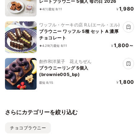
レートブラウニー 5個入 母の日 2026
1,980
¥
4
(1)
最短 8/11
ワッフル・ケーキの店 R.L(エール・エル)
ブラウニー ワッフル 5種 セット A 濃厚
チョコレート
1,800～
¥
4.29
(7)
最短 8/11
創作和洋菓子 花えちぜん
ブラウニーリング 5個入
(brownie005_bp)
1,800
¥
最短 8/15
さらにカテゴリーを絞り込む
チョコブラウニー