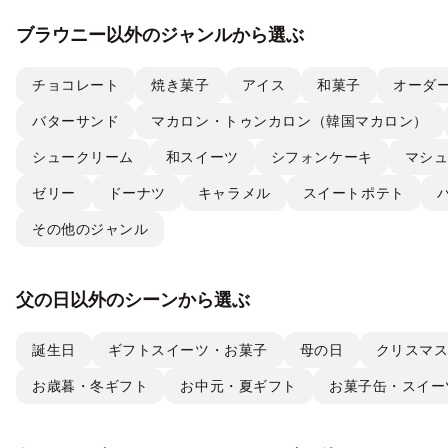
ブラウニー以外のジャンルから選ぶ
チョコレート
焼き菓子
アイス
和菓子
オーダ
バターサンド
マカロン・トゥンカロン（韓国マカロン）
シュークリーム
和スイーツ
シフォンケーキ
マシ
ゼリー
ドーナツ
キャラメル
スイートポテト
その他のジャンル
父の日以外のシーンから選ぶ
誕生日
ギフトスイーツ・お菓子
母の日
クリスマ
お歳暮・冬ギフト
お中元・夏ギフト
お菓子缶・スイー