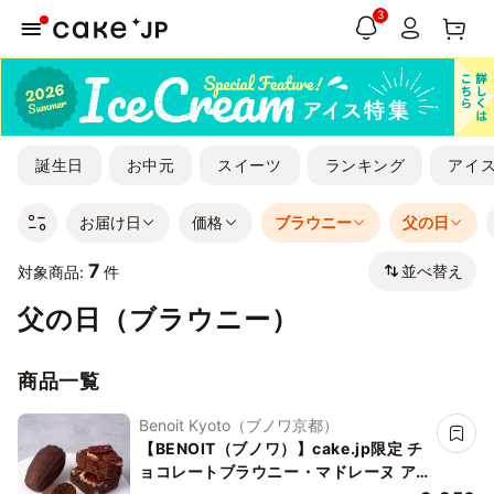
3
誕生日
お中元
スイーツ
ランキング
アイ
お届け日
価格
ブラウニー
父の日
7
並べ替え
対象商品:
件
父の日（ブラウニー）
商品一覧
Benoit Kyoto（ブノワ京都）
【BENOIT（ブノワ）】cake.jp限定 チ
ョコレートブラウニー・マドレーヌ ア