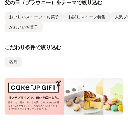
父の日（ブラウニー）をテーマで絞り込む
おいしいスイーツ・お菓子
お試しスイーツ特集
人気ブ
かわいいお菓子
こだわり条件で絞り込む
名店