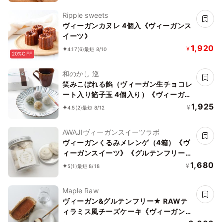
レルギー配慮》
Ripple sweets
ヴィーガンカヌレ 4個入《ヴィーガンス
イーツ》
1,920
¥
4.17
(6)
最短 8/10
20%OFF
和のかし 巡
笑みこぼれる餡（ヴィーガン生チョコレ
ート入り餡子玉 4個入り）《ヴィーガン
スイーツ》
1,925
¥
4.5
(2)
最短 8/12
AWAJIヴィーガンスイーツラボ
ヴィーガンくるみメレンゲ（4箱）《ヴ
ィーガンスイーツ》《グルテンフリー》
《アレルギー考慮》
1,680
¥
5
(1)
最短 8/18
Maple Raw
ヴィーガン&グルテンフリー★ RAWテ
ィラミス風チーズケーキ《ヴィーガンス
イーツ》