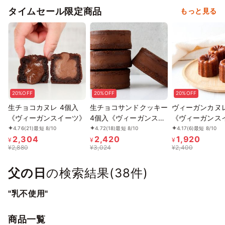
タイムセール限定商品
もっと見る
20%OFF
20%OFF
20%OFF
生チョコカヌレ 4個入
生チョコサンドクッキー
ヴィーガンカヌレ
《ヴィーガンスイーツ》
4個入《ヴィーガンスイ
《ヴィーガンス
ーツ》
4.76
(21)
最短 8/10
4.72
(18)
最短 8/10
4.17
(6)
最短 8/10
2,304
2,420
1,920
¥
¥
¥
¥
2,880
¥
3,024
¥
2,400
父の日
の検索結果(
38
件)
"乳不使用"
商品一覧