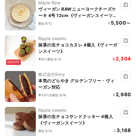
Maple Raw
ヴィーガン RAWニューヨークチーズケ
ーキ 4号 12cm《ヴィーガンスイーツ・
ヴィーガンケーキ》《ロースイーツ》
5,500～
¥
最短 8/12
Ripple sweets
抹茶の生チョコカヌレ 4個入《ヴィーガ
ンスイーツ》
2,304
¥
5
(1)
最短 8/10
20%OFF
株式会社Enny
本気のどらやき グルテンフリー・ヴィ
ーガン対応
2,980
¥
3.67
(3)
最短 8/18
Ripple sweets
抹茶の生チョコサンドクッキー 4個入
《ヴィーガンスイーツ》
3,168
¥
最短 8/10