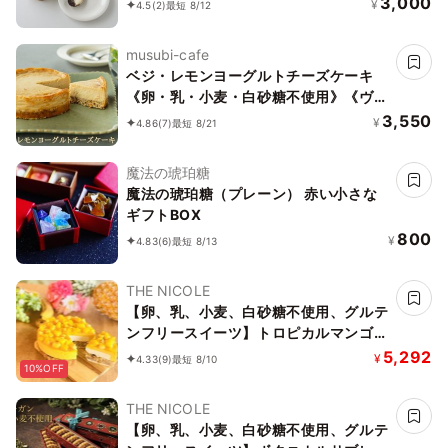
3,000
¥
4.5
(2)
最短 8/12
musubi-cafe
ベジ・レモンヨーグルトチーズケーキ
《卵・乳・小麦・白砂糖不使用》《ヴィ
ーガンスイーツ・ヴィーガンケーキ》
3,550
¥
4.86
(7)
最短 8/21
《グルテンフリー》《アレルギー配慮》
魔法の琥珀糖
魔法の琥珀糖（プレーン） 赤い小さな
ギフトBOX
800
¥
4.83
(6)
最短 8/13
THE NICOLE
【卵、乳、小麦、白砂糖不使用、グルテ
ンフリースイーツ】トロピカルマンゴー
バナーヌ 5号 15cm ～京豆腐仕立て～
5,292
¥
4.33
(9)
最短 8/10
10%OFF
《ヴィーガン対応スイーツ》
THE NICOLE
【卵、乳、小麦、白砂糖不使用、グルテ