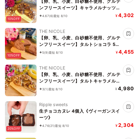
【卵、乳、小麦、白砂糖不使用、グルテ
ンフリースイーツ】キャラメルナッツタ
ルト 5号 15cm 《ヴィーガンスイーツ・
4,302
¥
4.67
(6)
最短 8/10
10%OFF
ヴィーガンケーキ》《無添加》《アレル
ギー配慮》
THE NICOLE
【卵、乳、小麦、白砂糖不使用、グルテ
ンフリースイーツ】タルトショコラ 5号
15cm【京豆腐仕込み】《ヴィーガンス
4,455
¥
5
(9)
最短 8/10
10%OFF
イーツ・ヴィーガンケーキ》《無添加》
《アレルギー配慮》
THE NICOLE
【卵、乳、小麦、白砂糖不使用、グルテ
ンフリースイーツ】タルトキャラメルナ
ッツバナーヌ 5号 15cm 《ヴィーガンス
4,980
¥
3
(1)
最短 8/10
イーツ・ヴィーガンケーキ》《無添加》
《アレルギー配慮》
Ripple sweets
生チョコカヌレ 4個入《ヴィーガンスイ
ーツ》
2,304
¥
4.76
(21)
最短 8/10
20%OFF