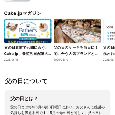
Cake.jpマガジン
父の日直前でも間に合う、
父の日のケーキを当日に！
父の日
Cake.jp、最短翌日配送の
間に合う人気ブランドとお
祝われに
父の日スイーツを展開
すすめの選び方
父の日
2026/06/15
2026/06/10
2026/06/
調査を
になり
もと違
父の日について
イーツ
父の日とは？
父の日とは毎年6月の第3日曜日にあり、お父さんに感謝の
気持ちを伝える日です。5月の母の日と同じく、父の日に