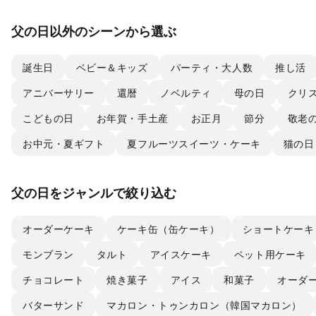
父の日以外のシーンから選ぶ
誕生日
ベビー＆キッズ
パーティ・大人数
推し活
アニバーサリー
還暦
ノベルティ
母の日
クリ
こどもの日
お年賀・手土産
お正月
節分
敬老
お中元・夏ギフト
夏フルーツスイーツ・ケーキ
猫の日
父の日をジャンルで絞り込む
オーダーケーキ
ケーキ缶（缶ケーキ）
ショートケーキ
モンブラン
タルト
アイスケーキ
ペット用ケーキ
チョコレート
焼き菓子
アイス
和菓子
オーダ
バターサンド
マカロン・トゥンカロン（韓国マカロン）