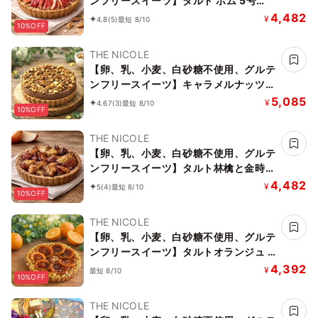
ンフリースイーツ】タルト ポム 5号
15cm《ヴィーガンスイーツ》 《無添
4,482
¥
4.8
(5)
最短 8/10
10%OFF
加》《アレルギー配慮》
THE NICOLE
【卵、乳、小麦、白砂糖不使用、グルテ
ンフリースイーツ】キャラメルナッツバ
ナーヌショコラ【京豆腐仕込み】 5号
5,085
¥
4.67
(3)
最短 8/10
10%OFF
15cm ～京豆腐をベース作り上げたショ
コラケーキ～《ヴィーガンスイーツ・ヴ
THE NICOLE
ィーガンケーキ》 《無添加》《アレル
【卵、乳、小麦、白砂糖不使用、グルテ
ギー配慮》
ンフリースイーツ】タルト林檎と金時芋
5号 15cm 《ヴィーガンスイーツ・ヴィ
4,482
¥
5
(4)
最短 8/10
10%OFF
ーガンケーキ》《無添加》《アレルギー
配慮》
THE NICOLE
【卵、乳、小麦、白砂糖不使用、グルテ
ンフリースイーツ】タルトオランジュ 5
号 15cm 《ヴィーガンスイーツ・ヴィ
4,392
¥
最短 8/10
10%OFF
ーガンケーキ》《無添加》《アレルギー
配慮》
THE NICOLE