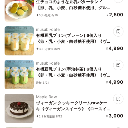
生チョコのような豆乳バターサンド
【卵、乳、小麦、白砂糖不使用、グルテ
ンフリースイーツ】ボタニカルサンド
2,500
¥
5
(4)
最短 8/10
京抹茶サンド 《ヴィーガンスイーツ・
ヴィーガンケーキ》《無添加》《アレル
musubi-cafe
ギー配慮》
有機豆乳プリン(プレーン) 6個入り
《卵・乳・小麦・白砂糖不使用》《ヴィ
ーガンスイーツ》《グルテンフリー》
4,990
¥
3.5
(2)
最短 8/21
《アレルギー配慮》
musubi-cafe
有機豆乳プリン(宇治抹茶) 6個入り
《卵・乳・小麦・白砂糖不使用》《ヴィ
ーガンスイーツ》《グルテンフリー》
4,990
¥
最短 8/21
《無添加》《アレルギー配慮》
Maple Raw
ヴィーガン クッキークリームrawケー
キ《ヴィーガンスイーツ》《ロースイー
ツ》
3,000
¥
2.33
(3)
最短 8/12