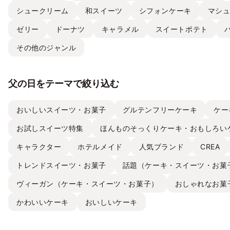
シュークリーム
和スイーツ
シフォンケーキ
マシ
ゼリー
ドーナツ
キャラメル
スイートポテト
その他のジャンル
父の日をテーマで絞り込む
おいしいスイーツ・お菓子
グルテンフリーケーキ
ケー
お試しスイーツ特集
ほんものそっくりケーキ・おもしろい
キャラクター
ホテルメイド
人気ブランド
CREA
トレンドスイーツ・お菓子
話題（ケーキ・スイーツ・お菓
ヴィーガン（ケーキ・スイーツ・お菓子）
おしゃれなお菓
かわいいケーキ
おいしいケーキ