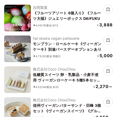
吉岡製菓
《フルーツアソート 6個入り》《フルー
ツ大福》ジュエリーボックス DAIFUKU
3,888
¥
4.05
(19)
最短 8/13
hal okada vegan patisserie
モンブラン・ロールケーキ《ヴィーガン
ケーキ》別途バースデーオプションあり
5,000
¥
4.75
(32)
最短 明後日
株式会社Coco ChouChou
低糖質スイーツ 卵・乳製品・小麦不使
用 ヴィーガンローケーキ 5種5本セット
《ヴィーガンスイーツ》《ロースイー
2,270～
¥
4.52
(54)
最短 8/20
ツ》《グルテンフリー》《アレルギー配
慮》
株式会社Coco ChouChou
信州ヴィーガンバターサンド・巨峰 3個
セット《ヴィーガンスイーツ》《グルテ
ンフリー》