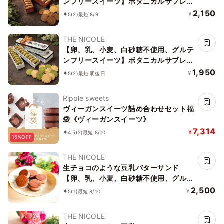
ンフリースイーツ】ボタニカルサブレ
カカオ、黒糖バニラサブレ缶 2種アソー
2,150
¥
5
(2)
最短 8/9
ト 《ヴィーガンスイーツ》 《無添加》
《アレルギー配慮》
THE NICOLE
【卵、乳、小麦、白砂糖不使用、グルテ
ンフリースイーツ】ボタニカルサブレ
京抹茶、黒糖バニラサブレ缶 2種アソー
1,950
¥
5
(2)
最短 明後日
ト 《ヴィーガンスイーツ》《無添加》
《アレルギー配慮》
Ripple sweets
ヴィーガンスイーツ詰め合わせセット福
袋《ヴィーガンスイーツ》
7,314
¥
4.5
(2)
最短 8/10
15%OFF
THE NICOLE
生チョコのような豆乳バターサンド
【卵、乳、小麦、白砂糖不使用、グルテ
ンフリースイーツ】ボタニカルカカオサ
2,500
¥
5
(1)
最短 8/10
ンド 《ヴィーガンスイーツ》《無添
加》《アレルギー配慮》
THE NICOLE