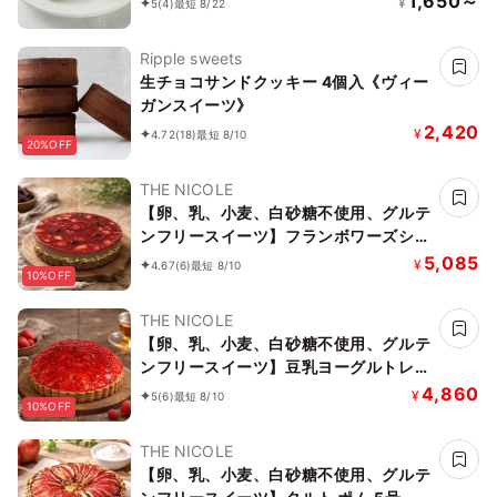
1,650～
¥
5
(4)
最短 8/22
Ripple sweets
生チョコサンドクッキー 4個入《ヴィー
ガンスイーツ》
2,420
¥
4.72
(18)
最短 8/10
20%OFF
THE NICOLE
【卵、乳、小麦、白砂糖不使用、グルテ
ンフリースイーツ】フランボワーズショ
コラ 京豆腐仕込み】 5号 15cm ～京豆
5,085
¥
4.67
(6)
最短 8/10
10%OFF
腐をベース作り上げたショコラケーキ～
《ヴィーガンスイーツ》 《無添加》
THE NICOLE
《アレルギー配慮》
【卵、乳、小麦、白砂糖不使用、グルテ
ンフリースイーツ】豆乳ヨーグルトレア
チーズケーキ 5号 15cm ～豆乳ヨーグル
4,860
¥
5
(6)
最短 8/10
10%OFF
トをベースに作り上げたレアチーズ～
《ヴィーガンスイーツ・ヴィーガンケー
THE NICOLE
キ》《無添加》《アレルギー配慮》
【卵、乳、小麦、白砂糖不使用、グルテ