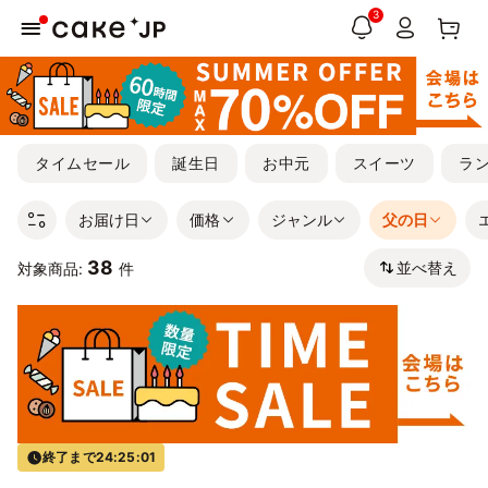
3
タイムセール
誕生日
お中元
スイーツ
ラ
お届け日
価格
ジャンル
父の日
38
並べ替え
対象商品:
件
終了まで
24:25:00