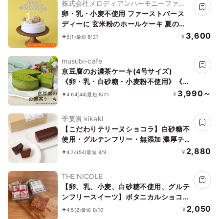
株式会社メロディアンハーモニーファイ
ン
卵・乳・小麦不使用 ファーストバース
ディーに 玄米粉のホールケーキ 夏の贈
り物に
3,600
¥
5
(1)
最短 8/21
musubi-cafe
京豆腐のお濃茶ケーキ(4号サイズ)
《卵・乳・白砂糖・小麦粉不使用》《ヴ
ィーガンスイーツ・ヴィーガンケーキ》
3,990～
¥
4.64
(44)
最短 8/21
《グルテンフリー》《アレルギー配慮》
季菓貴 kikaki
【こだわりテリーヌショコラ】白砂糖不
使用・グルテンフリー・無添加 濃厚チ
ョコレートケーキ ガトーショコラ
2,880
¥
4.74
(54)
最短 8/9
THE NICOLE
【卵、乳、小麦、白砂糖不使用、グルテ
ンフリースイーツ】ボタニカルショコラ
京豆腐生チョコ 《ヴィーガンスイー
2,050
¥
4.5
(2)
最短 8/10
ツ・ヴィーガンケーキ》《無添加》《ア