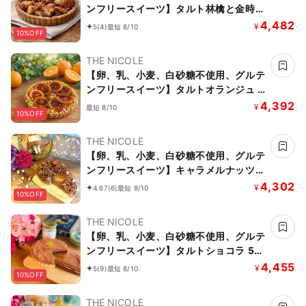
ンフリースイーツ】タルト林檎と金時芋
5号 15cm 《ヴィーガンスイーツ・ヴィ
4,482
¥
5
(4)
最短 8/10
10%OFF
ーガンケーキ》《無添加》《アレルギー
配慮》
THE NICOLE
【卵、乳、小麦、白砂糖不使用、グルテ
ンフリースイーツ】タルトオランジュ 5
号 15cm 《ヴィーガンスイーツ・ヴィ
4,392
¥
最短 8/10
10%OFF
ーガンケーキ》《無添加》《アレルギー
配慮》
THE NICOLE
【卵、乳、小麦、白砂糖不使用、グルテ
ンフリースイーツ】キャラメルナッツタ
ルト 5号 15cm 《ヴィーガンスイーツ・
4,302
¥
4.67
(6)
最短 8/10
10%OFF
ヴィーガンケーキ》《無添加》《アレル
ギー配慮》
THE NICOLE
【卵、乳、小麦、白砂糖不使用、グルテ
ンフリースイーツ】タルトショコラ 5号
15cm【京豆腐仕込み】《ヴィーガンス
4,455
¥
5
(9)
最短 8/10
10%OFF
イーツ・ヴィーガンケーキ》《無添加》
《アレルギー配慮》
THE NICOLE