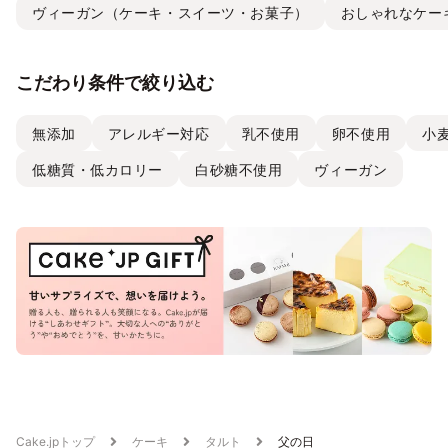
ヴィーガン（ケーキ・スイーツ・お菓子）
おしゃれなケー
こだわり条件で絞り込む
無添加
アレルギー対応
乳不使用
卵不使用
小
低糖質・低カロリー
白砂糖不使用
ヴィーガン
Cake.jpトップ
ケーキ
タルト
父の日