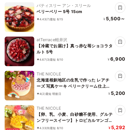
パティスリー アン・スリール
ベリーベリー 5号 15cm
5,500～
¥
4.43
(7)
最短 8/15
atTerrace軽井沢
【冷蔵でお届け】真っ赤な苺ショコラタ
ルト 5号
6,900
¥
4.67
(3)
最短 8/10
THE NICOLE
北海道根釧地区の生乳で作った レアチ
ーズ 写真ケーキ ベリークリーム仕上げ
5号 15cm 【アイシング飾りなどオプシ
5,200
¥
4
(2)
最短 明後日
ョン選択でオリジナルデザインに！】
THE NICOLE
【卵、乳、小麦、白砂糖不使用、グルテ
ンフリースイーツ】トロピカルマンゴー
バナーヌ 5号 15cm ～京豆腐仕立て～
5,292
¥
4.33
(9)
最短 8/10