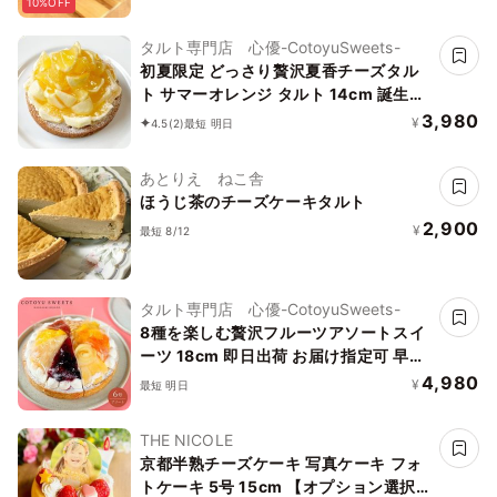
10%OFF
《ヴィーガン対応スイーツ》
タルト専門店 心優-CotoyuSweets-
初夏限定 どっさり贅沢夏香チーズタル
ト サマーオレンジ タルト 14cm 誕生日
ケーキ 即日出荷 お届け指定可 お取り寄
3,980
¥
4.5
(2)
最短 明日
せ 誕生日ケーキ タルト お中元2026
あとりえ ねこ舎
ほうじ茶のチーズケーキタルト
2,900
¥
最短 8/12
タルト専門店 心優-CotoyuSweets-
8種を楽しむ贅沢フルーツアソートスイ
ーツ 18cm 即日出荷 お届け指定可 早割
お取り寄せ 誕生日ケーキ お中元2026
4,980
¥
最短 明日
THE NICOLE
京都半熟チーズケーキ 写真ケーキ フォ
トケーキ 5号 15cm 【オプション選択で