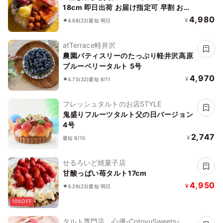
18cm 即日出荷 お届け指定可 早割 お取
り寄せ 誕生日ケーキ お中元2026
4,980
¥
4.68
(22)
最短 明日
atTerrace軽井沢
農園パティスリーのたっぷり軽井沢高原
ブルーベリータルト 5号
4,970
¥
4.75
(32)
最短 8/11
フレッシュタルトのお店STYLE
鬼盛りフルーツタルト父の日バージョン
4号
2,747
¥
最短 8/10
せるろいど焼菓子店
甘酸っぱい苺タルト17cm
4,950
¥
4.26
(23)
最短 明日
10%OFF
タルト専門店 心優-CotoyuSweets-