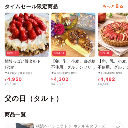
タイムセール限定商品
もっと見る
10%OFF
10%OFF
10%OFF
甘酸っぱい苺タルト
【卵、乳、小麦、白砂糖
【卵、乳、小麦
17cm
不使用、グルテンフリー
不使用、グルテ
スイーツ】キャラメルナ
スイーツ】タルト
4.26
(23)
最短 明日
4.67
(6)
最短 8/10
4.8
(5)
最短 8/10
4,950
4,302
4,482
ッツタルト 5号 15cm
5号 15cm《ヴ
¥
¥
¥
¥
5,500
¥
4,780
¥
4,980
《ヴィーガンスイーツ・
スイーツ》 《無
ヴィーガンケーキ》《無
《アレルギー配
父の日（タルト）
添加》《アレルギー配
慮》
商品一覧
横浜ベイシェラトン ホテル＆タワーズ