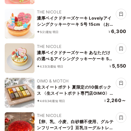
した！ 【お好きなイラストも人気で
す】
THE NICOLE
濃厚ベイクドチーズケーキ Lovelyアイ
シングクッキーケーキ 5号 15cm （お得
なアイシングセットです） ＊アイシン
6,300
¥
5
(2)
最短 明日
グデコ当日配送商品始まりました！ ギ
フトに最適
THE NICOLE
濃厚ベイクドチーズケーキ あなただけ
の選べるアイシングクッキーケーキ 5号
選んで楽しい！！ ＊アイシングデコ当
5,550
¥
4.33
(3)
最短 明日
日配送商品始まりました！ ギフトに最
適
OIMO & MOTCH
生スイートポテト 夏限定の10個ボック
ス 〈生スイートポテト専門店OIMO〉お
中元2026
2,260～
¥
4.65
(34)
最短 明日
THE NICOLE
【卵、乳、小麦、白砂糖不使用、グルテ
ンフリースイーツ】豆乳ヨーグルトレア