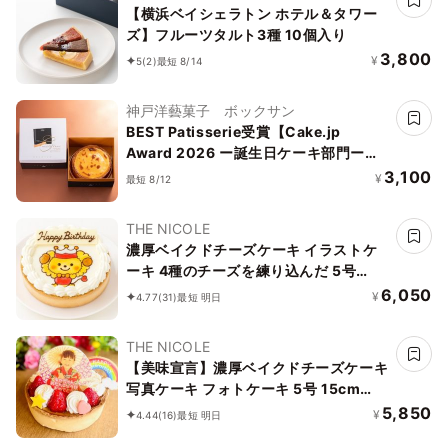
【横浜ベイシェラトン ホテル＆タワー
ズ】フルーツタルト3種 10個入り
3,800
¥
5
(2)
最短 8/14
神戸洋藝菓子 ボックサン
BEST Patisserie受賞【Cake.jp
Award 2026 ー誕生日ケーキ部門ー】
【神戸洋藝菓子ボックサン】匠のチーズ
3,100
¥
最短 8/12
タルト 5号 誕生日 ギフト 熨斗対応
THE NICOLE
濃厚ベイクドチーズケーキ イラストケ
ーキ 4種のチーズを練り込んだ 5号
15cm ギフトに最適
6,050
¥
4.77
(31)
最短 明日
THE NICOLE
【美味宣言】濃厚ベイクドチーズケーキ
写真ケーキ フォトケーキ 5号 15cm
【オプション選択でオリジナルデザイン
5,850
¥
4.44
(16)
最短 明日
に！】【お好きなイラストも人気です】