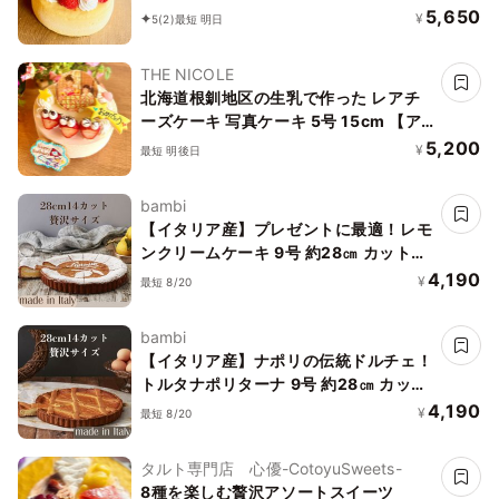
オリジナルデザインに！】【お好きなイ
5,650
¥
5
(2)
最短 明日
ラストも人気です】
THE NICOLE
北海道根釧地区の生乳で作った レアチ
ーズケーキ 写真ケーキ 5号 15cm 【ア
イシング飾りなどオプション選択でオリ
5,200
¥
最短 明後日
ジナルデザインに！】
bambi
【イタリア産】プレゼントに最適！レモ
ンクリームケーキ 9号 約28㎝ カット済
み
4,190
¥
最短 8/20
bambi
【イタリア産】ナポリの伝統ドルチェ！
トルタナポリターナ 9号 約28㎝ カット
済み
4,190
¥
最短 8/20
タルト専門店 心優-CotoyuSweets-
8種を楽しむ贅沢アソートスイーツ