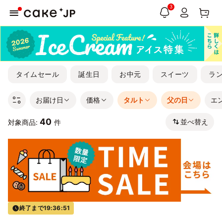
3
タイムセール
誕生日
お中元
スイーツ
ラ
お届け日
価格
タルト
父の日
エ
40
並べ替え
対象商品:
件
終了まで
19:36:50