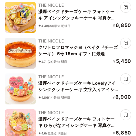
THE NICOLE
濃厚ベイクドチーズケーキ フォトケー
キ アイシングクッキーケーキ 写真ケー
キ 5号 15cm 【お好きなイラストも人気
6,850
¥
4.48
(33)
最短 明後日
です】
THE NICOLE
クワトロフロマッジヨ（ベイクドチーズ
ケーキ） 5号 15cm ギフトに最適
5,450
¥
4.71
(24)
最短 明日
THE NICOLE
濃厚ベイクドチーズケーキ Lovelyアイ
シングクッキーケーキ 文字入りアイシ
ング 5号 15cm （お得なアイシングセッ
6,900
¥
4.86
(14)
最短 明後日
トです） ギフトに最適
THE NICOLE
濃厚ベイクドチーズケーキ フォトケー
キ ひらがなアイシングケーキ 写真ケー
キ 5号 15cm ※ひらがなタイプ登場しま
6,850
¥
4.6
(5)
最短 明後日