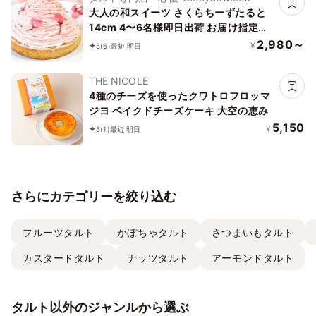
大人の和スイーツ さくらちーずたると
14cm 4〜6名様即日出荷 お届け指定可
早割 お取り寄せ 誕生日ケーキ
2,980～
¥
5
(6)
最短 明日
THE NICOLE
4種のチーズを使ったクワトロフロッマ
ジヨ ベイクドチーズケーキ 大空の恵み
5,150
¥
5
(1)
最短 明日
さらにカテゴリーを絞り込む
フルーツタルト
かぼちゃタルト
さつまいもタルト
カスタードタルト
ナッツタルト
アーモンドタルト
タルト以外のジャンルから選ぶ