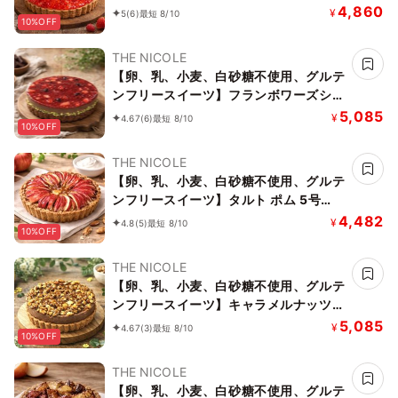
チーズケーキ 5号 15cm ～豆乳ヨーグル
4,860
¥
5
(6)
最短 8/10
10%OFF
トをベースに作り上げたレアチーズ～
《ヴィーガンスイーツ・ヴィーガンケー
THE NICOLE
キ》《無添加》《アレルギー配慮》
【卵、乳、小麦、白砂糖不使用、グルテ
ンフリースイーツ】フランボワーズショ
コラ 京豆腐仕込み】 5号 15cm ～京豆
5,085
¥
4.67
(6)
最短 8/10
10%OFF
腐をベース作り上げたショコラケーキ～
《ヴィーガンスイーツ》 《無添加》
THE NICOLE
《アレルギー配慮》
【卵、乳、小麦、白砂糖不使用、グルテ
ンフリースイーツ】タルト ポム 5号
15cm《ヴィーガンスイーツ》 《無添
4,482
¥
4.8
(5)
最短 8/10
10%OFF
加》《アレルギー配慮》
THE NICOLE
【卵、乳、小麦、白砂糖不使用、グルテ
ンフリースイーツ】キャラメルナッツバ
ナーヌショコラ【京豆腐仕込み】 5号
5,085
¥
4.67
(3)
最短 8/10
10%OFF
15cm ～京豆腐をベース作り上げたショ
コラケーキ～《ヴィーガンスイーツ・ヴ
THE NICOLE
ィーガンケーキ》 《無添加》《アレル
【卵、乳、小麦、白砂糖不使用、グルテ
ギー配慮》