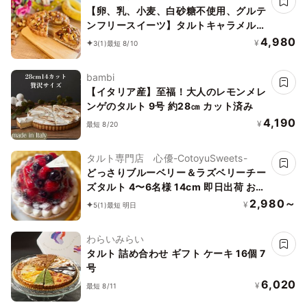
【卵、乳、小麦、白砂糖不使用、グルテ
ンフリースイーツ】タルトキャラメルナ
ッツバナーヌ 5号 15cm 《ヴィーガンス
4,980
¥
3
(1)
最短 8/10
イーツ・ヴィーガンケーキ》《無添加》
《アレルギー配慮》
bambi
【イタリア産】至福！大人のレモンメレ
ンゲのタルト 9号 約28㎝ カット済み
4,190
¥
最短 8/20
タルト専門店 心優-CotoyuSweets-
どっさりブルーベリー＆ラズベリーチー
ズタルト 4〜6名様 14cm 即日出荷 お届
け指定可 お取り寄せ 誕生日ケーキ タル
2,980～
¥
5
(1)
最短 明日
ト お中元2026
わらいみらい
タルト 詰め合わせ ギフト ケーキ 16個 7
号
6,020
¥
最短 8/11