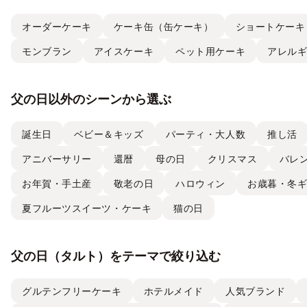
オーダーケーキ
ケーキ缶（缶ケーキ）
ショートケーキ
モンブラン
アイスケーキ
ペット用ケーキ
アレル
父の日以外のシーンから選ぶ
誕生日
ベビー＆キッズ
パーティ・大人数
推し活
アニバーサリー
還暦
母の日
クリスマス
バレ
お年賀・手土産
敬老の日
ハロウィン
お歳暮・冬
夏フルーツスイーツ・ケーキ
猫の日
父の日（タルト）をテーマで絞り込む
グルテンフリーケーキ
ホテルメイド
人気ブランド