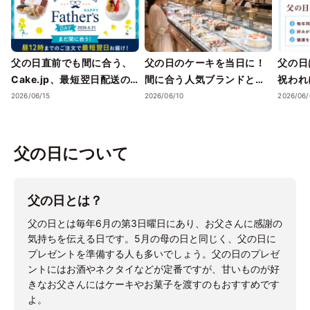
父の日直前でも間に合う、
父の日のケーキを当日に！
父の日
Cake.jp、最短翌日配送の
間に合う人気ブランドとお
祝われに
父の日スイーツを展開
すすめの選び方
父の日
2026/06/15
2026/06/10
2026/06/
調査を
になり
もと違
父の日について
イーツ
父の日とは？
父の日とは毎年6月の第3日曜日にあり、お父さんに感謝の
気持ちを伝える日です。5月の母の日と同じく、父の日に
プレゼントを準備する人も多いでしょう。父の日のプレゼ
ントにはお酒やネクタイなどが定番ですが、甘いものが好
きなお父さんにはケーキやお菓子を渡すのもおすすめです
よ。