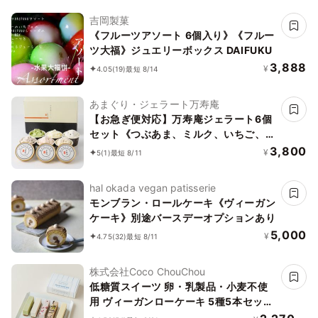
吉岡製菓
《フルーツアソート 6個入り》《フルー
ツ大福》ジュエリーボックス DAIFUKU
3,888
¥
4.05
(19)
最短 8/14
あまぐり・ジェラート万寿庵
【お急ぎ便対応】万寿庵ジェラート6個
セット《つぶあま、ミルク、いちご、抹
茶、チョコチップ、クッキー＆クリーム
3,800
¥
5
(1)
最短 8/11
各種1個入り》
hal okada vegan patisserie
モンブラン・ロールケーキ《ヴィーガン
ケーキ》別途バースデーオプションあり
5,000
¥
4.75
(32)
最短 8/11
株式会社Coco ChouChou
低糖質スイーツ 卵・乳製品・小麦不使
用 ヴィーガンローケーキ 5種5本セット
《ヴィーガンスイーツ》《ロースイー