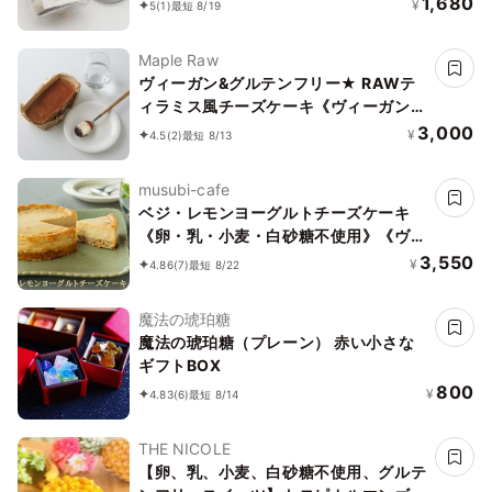
1,680
¥
5
(1)
最短 8/19
Maple Raw
ヴィーガン&グルテンフリー★ RAWテ
ィラミス風チーズケーキ《ヴィーガンス
イーツ》
3,000
¥
4.5
(2)
最短 8/13
musubi-cafe
ベジ・レモンヨーグルトチーズケーキ
《卵・乳・小麦・白砂糖不使用》《ヴィ
ーガンスイーツ・ヴィーガンケーキ》
3,550
¥
4.86
(7)
最短 8/22
《グルテンフリー》《アレルギー配慮》
魔法の琥珀糖
魔法の琥珀糖（プレーン） 赤い小さな
ギフトBOX
800
¥
4.83
(6)
最短 8/14
THE NICOLE
【卵、乳、小麦、白砂糖不使用、グルテ