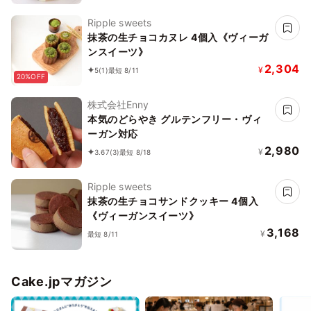
Ripple sweets
抹茶の生チョコカヌレ 4個入《ヴィーガ
ンスイーツ》
2,304
¥
5
(1)
最短 8/11
20%OFF
株式会社Enny
本気のどらやき グルテンフリー・ヴィ
ーガン対応
2,980
¥
3.67
(3)
最短 8/18
Ripple sweets
抹茶の生チョコサンドクッキー 4個入
《ヴィーガンスイーツ》
3,168
¥
最短 8/11
Cake.jpマガジン