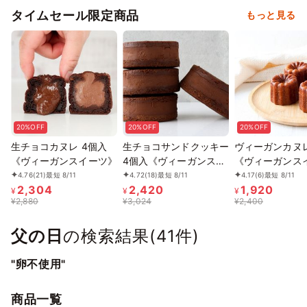
タイムセール限定商品
もっと見る
20%OFF
20%OFF
20%OFF
生チョコカヌレ 4個入
生チョコサンドクッキー
ヴィーガンカヌレ
《ヴィーガンスイーツ》
4個入《ヴィーガンスイ
《ヴィーガンス
ーツ》
4.76
(21)
最短 8/11
4.72
(18)
最短 8/11
4.17
(6)
最短 8/11
2,304
2,420
1,920
¥
¥
¥
¥
2,880
¥
3,024
¥
2,400
父の日
の検索結果(
41
件)
"卵不使用"
商品一覧