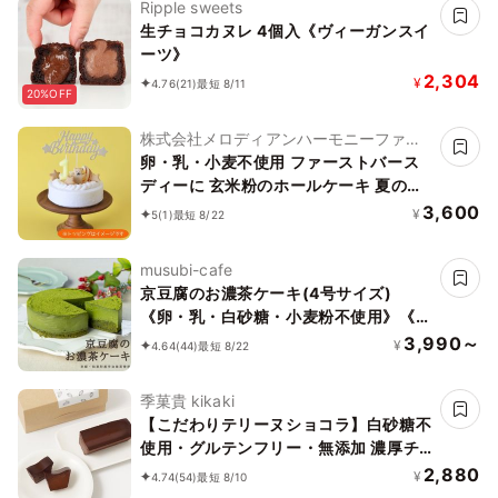
Ripple sweets
生チョコカヌレ 4個入《ヴィーガンスイ
ーツ》
2,304
¥
4.76
(21)
最短 8/11
20%OFF
株式会社メロディアンハーモニーファイ
ン
卵・乳・小麦不使用 ファーストバース
ディーに 玄米粉のホールケーキ 夏の贈
り物に
3,600
¥
5
(1)
最短 8/22
musubi-cafe
京豆腐のお濃茶ケーキ(4号サイズ)
《卵・乳・白砂糖・小麦粉不使用》《ヴ
ィーガンスイーツ・ヴィーガンケーキ》
3,990～
¥
4.64
(44)
最短 8/22
《グルテンフリー》《アレルギー配慮》
季菓貴 kikaki
【こだわりテリーヌショコラ】白砂糖不
使用・グルテンフリー・無添加 濃厚チ
ョコレートケーキ ガトーショコラ
2,880
¥
4.74
(54)
最短 8/10