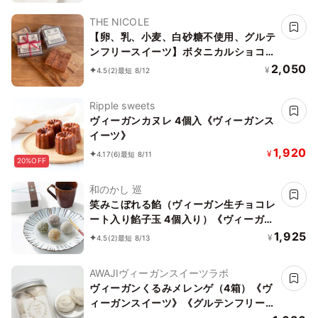
THE NICOLE
【卵、乳、小麦、白砂糖不使用、グルテ
ンフリースイーツ】ボタニカルショコラ
京豆腐生チョコ 《ヴィーガンスイー
2,050
¥
4.5
(2)
最短 8/12
ツ・ヴィーガンケーキ》《無添加》《ア
レルギー配慮》
Ripple sweets
ヴィーガンカヌレ 4個入《ヴィーガンス
イーツ》
1,920
¥
4.17
(6)
最短 8/11
20%OFF
和のかし 巡
笑みこぼれる餡（ヴィーガン生チョコレ
ート入り餡子玉 4個入り）《ヴィーガン
スイーツ》
1,925
¥
4.5
(2)
最短 8/13
AWAJIヴィーガンスイーツラボ
ヴィーガンくるみメレンゲ（4箱）《ヴ
ィーガンスイーツ》《グルテンフリー》
《アレルギー考慮》