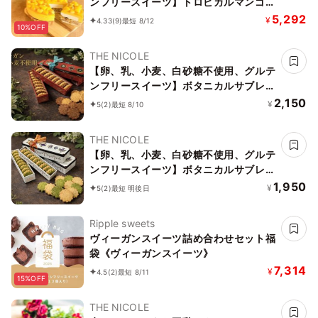
ンフリースイーツ】トロピカルマンゴー
バナーヌ 5号 15cm ～京豆腐仕立て～
5,292
¥
4.33
(9)
最短 8/12
10%OFF
《ヴィーガン対応スイーツ》
THE NICOLE
【卵、乳、小麦、白砂糖不使用、グルテ
ンフリースイーツ】ボタニカルサブレ
カカオ、黒糖バニラサブレ缶 2種アソー
2,150
¥
5
(2)
最短 8/10
ト 《ヴィーガンスイーツ》 《無添加》
《アレルギー配慮》
THE NICOLE
【卵、乳、小麦、白砂糖不使用、グルテ
ンフリースイーツ】ボタニカルサブレ
京抹茶、黒糖バニラサブレ缶 2種アソー
1,950
¥
5
(2)
最短 明後日
ト 《ヴィーガンスイーツ》《無添加》
《アレルギー配慮》
Ripple sweets
ヴィーガンスイーツ詰め合わせセット福
袋《ヴィーガンスイーツ》
7,314
¥
4.5
(2)
最短 8/11
15%OFF
THE NICOLE