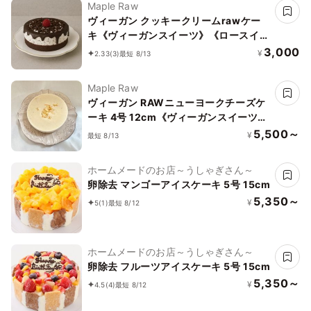
Maple Raw
ヴィーガン クッキークリームrawケー
キ《ヴィーガンスイーツ》《ロースイー
ツ》
3,000
¥
2.33
(3)
最短 8/13
Maple Raw
ヴィーガン RAWニューヨークチーズケ
ーキ 4号 12cm《ヴィーガンスイーツ・
ヴィーガンケーキ》《ロースイーツ》
5,500～
¥
最短 8/13
ホームメードのお店～うしゃぎさん～
卵除去 マンゴーアイスケーキ 5号 15cm
5,350～
¥
5
(1)
最短 8/12
ホームメードのお店～うしゃぎさん～
卵除去 フルーツアイスケーキ 5号 15cm
5,350～
¥
4.5
(4)
最短 8/12