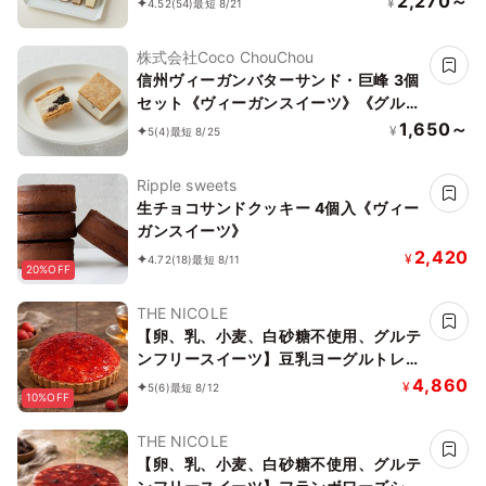
2,270～
¥
4.52
(54)
最短 8/21
ツ》《グルテンフリー》《アレルギー配
慮》
株式会社Coco ChouChou
信州ヴィーガンバターサンド・巨峰 3個
セット《ヴィーガンスイーツ》《グルテ
ンフリー》
1,650～
¥
5
(4)
最短 8/25
Ripple sweets
生チョコサンドクッキー 4個入《ヴィー
ガンスイーツ》
2,420
¥
4.72
(18)
最短 8/11
20%OFF
THE NICOLE
【卵、乳、小麦、白砂糖不使用、グルテ
ンフリースイーツ】豆乳ヨーグルトレア
チーズケーキ 5号 15cm ～豆乳ヨーグル
4,860
¥
5
(6)
最短 8/12
10%OFF
トをベースに作り上げたレアチーズ～
《ヴィーガンスイーツ・ヴィーガンケー
THE NICOLE
キ》《無添加》《アレルギー配慮》
【卵、乳、小麦、白砂糖不使用、グルテ