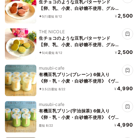
生チョコのような豆乳バターサンド
【卵、乳、小麦、白砂糖不使用、グルテ
ンフリースイーツ】ボタニカルカカオサ
2,500
¥
5
(1)
最短 8/12
ンド 《ヴィーガンスイーツ》《無添
加》《アレルギー配慮》
THE NICOLE
生チョコのような豆乳バターサンド
【卵、乳、小麦、白砂糖不使用、グルテ
ンフリースイーツ】ボタニカルサンド
2,500
¥
5
(4)
最短 8/12
京抹茶サンド 《ヴィーガンスイーツ・
ヴィーガンケーキ》《無添加》《アレル
musubi-cafe
ギー配慮》
有機豆乳プリン(プレーン) 6個入り
《卵・乳・小麦・白砂糖不使用》《ヴィ
ーガンスイーツ》《グルテンフリー》
4,990
¥
3.5
(2)
最短 8/22
《アレルギー配慮》
musubi-cafe
有機豆乳プリン(宇治抹茶) 6個入り
《卵・乳・小麦・白砂糖不使用》《ヴィ
ーガンスイーツ》《グルテンフリー》
4,990
¥
最短 8/22
《無添加》《アレルギー配慮》