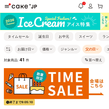
3
タイムセール
誕生日
お中元
スイーツ
ラ
お届け日
価格
ジャンル
父の日
41
並べ替え
対象商品:
件
終了まで
9:05:09