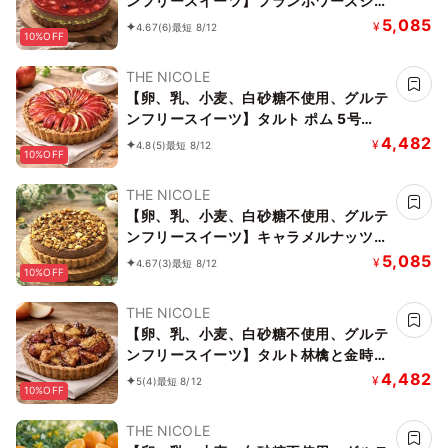
ンフリースイーツ】フランボワーズショ
コラ 京豆腐仕込み】 5号 15cm ～京豆
5,085
¥
4.67
(6)
最短 8/12
10%OFF
腐をベース作り上げたショコラケーキ～
《ヴィーガンスイーツ》 《無添加》
THE NICOLE
《アレルギー配慮》
【卵、乳、小麦、白砂糖不使用、グルテ
ンフリースイーツ】タルト ポム 5号
15cm《ヴィーガンスイーツ》 《無添
4,482
¥
4.8
(5)
最短 8/12
10%OFF
加》《アレルギー配慮》
THE NICOLE
【卵、乳、小麦、白砂糖不使用、グルテ
ンフリースイーツ】キャラメルナッツバ
ナーヌショコラ【京豆腐仕込み】 5号
5,085
¥
4.67
(3)
最短 8/12
10%OFF
15cm ～京豆腐をベース作り上げたショ
コラケーキ～《ヴィーガンスイーツ・ヴ
THE NICOLE
ィーガンケーキ》 《無添加》《アレル
【卵、乳、小麦、白砂糖不使用、グルテ
ギー配慮》
ンフリースイーツ】タルト林檎と金時芋
5号 15cm 《ヴィーガンスイーツ・ヴィ
4,482
¥
5
(4)
最短 8/12
10%OFF
ーガンケーキ》《無添加》《アレルギー
配慮》
THE NICOLE