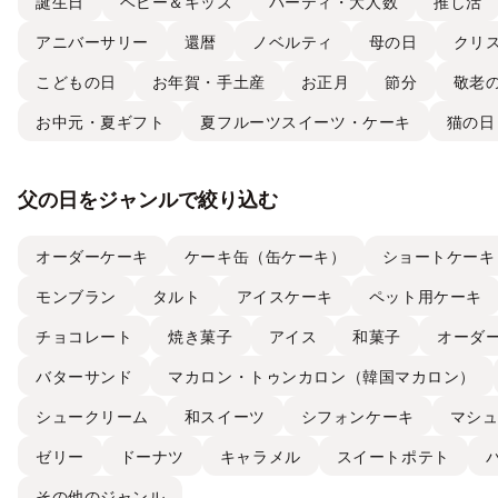
誕生日
ベビー＆キッズ
パーティ・大人数
推し活
アニバーサリー
還暦
ノベルティ
母の日
クリ
こどもの日
お年賀・手土産
お正月
節分
敬老
お中元・夏ギフト
夏フルーツスイーツ・ケーキ
猫の日
父の日をジャンルで絞り込む
オーダーケーキ
ケーキ缶（缶ケーキ）
ショートケーキ
モンブラン
タルト
アイスケーキ
ペット用ケーキ
チョコレート
焼き菓子
アイス
和菓子
オーダ
バターサンド
マカロン・トゥンカロン（韓国マカロン）
シュークリーム
和スイーツ
シフォンケーキ
マシ
ゼリー
ドーナツ
キャラメル
スイートポテト
その他のジャンル