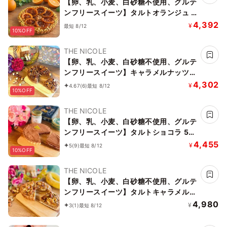
【卵、乳、小麦、白砂糖不使用、グルテ
ンフリースイーツ】タルトオランジュ 5
号 15cm 《ヴィーガンスイーツ・ヴィ
4,392
¥
最短 8/12
10%OFF
ーガンケーキ》《無添加》《アレルギー
配慮》
THE NICOLE
【卵、乳、小麦、白砂糖不使用、グルテ
ンフリースイーツ】キャラメルナッツタ
ルト 5号 15cm 《ヴィーガンスイーツ・
4,302
¥
4.67
(6)
最短 8/12
10%OFF
ヴィーガンケーキ》《無添加》《アレル
ギー配慮》
THE NICOLE
【卵、乳、小麦、白砂糖不使用、グルテ
ンフリースイーツ】タルトショコラ 5号
15cm【京豆腐仕込み】《ヴィーガンス
4,455
¥
5
(9)
最短 8/12
10%OFF
イーツ・ヴィーガンケーキ》《無添加》
《アレルギー配慮》
THE NICOLE
【卵、乳、小麦、白砂糖不使用、グルテ
ンフリースイーツ】タルトキャラメルナ
ッツバナーヌ 5号 15cm 《ヴィーガンス
4,980
¥
3
(1)
最短 8/12
イーツ・ヴィーガンケーキ》《無添加》
《アレルギー配慮》