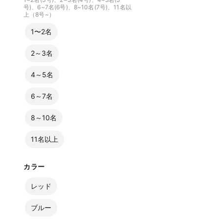
号)、6~7名(6号)、8~10名(7号)、11名以
上（8号~）
1〜2名
2～3名
4～5名
6～7名
8～10名
11名以上
カラー
レッド
ブルー