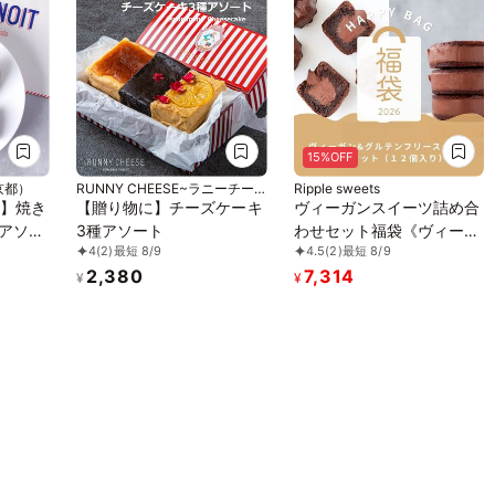
15%OFF
ワ京都）
RUNNY CHEESE~ラニーチー
Ripple sweets
ズ~
）】焼き
【贈り物に】チーズケーキ
ヴィーガンスイーツ詰め合
種アソー
3種アソート
わせセット福袋《ヴィーガ
4
(2)
最短 8/9
4.5
(2)
最短 8/9
026
ンスイーツ》
2,380
7,314
¥
¥