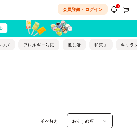
3
会員登録・ログイン
キッズ
アレルギー対応
推し活
和菓子
キャラ
並べ替え：