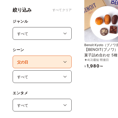
絞り込み
すべてクリア
ジャンル
Benoit Kyoto（ブノ
【BENOIT(ブノワ
シーン
菓子詰め合わせ 5
4
(2)
最短 明後日
ト 5個入 母の日 2
1,980～
¥
エンタメ