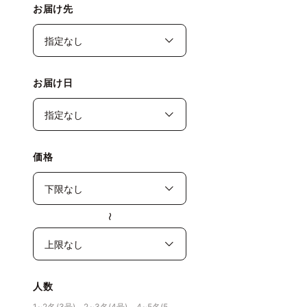
お届け先
お届け日
価格
〜
人数
1~2名(3号)、2~3名(4号)、4~5名(5