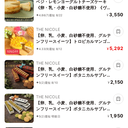
ベジ・レモンヨーグルトチーズケーキ
《卵・乳・小麦・白砂糖不使用》《ヴィ
ーガンスイーツ・ヴィーガンケーキ》
3,550
¥
4.86
(7)
最短 8/22
《グルテンフリー》《アレルギー配慮》
THE NICOLE
【卵、乳、小麦、白砂糖不使用、グルテ
ンフリースイーツ】トロピカルマンゴー
バナーヌ 5号 15cm ～京豆腐仕立て～
5,292
¥
4.33
(9)
最短 8/12
10%OFF
《ヴィーガン対応スイーツ》
THE NICOLE
【卵、乳、小麦、白砂糖不使用、グルテ
ンフリースイーツ】ボタニカルサブレ
カカオ、黒糖バニラサブレ缶 2種アソー
2,150
¥
5
(2)
最短 8/10
ト 《ヴィーガンスイーツ》 《無添加》
《アレルギー配慮》
THE NICOLE
【卵、乳、小麦、白砂糖不使用、グルテ
ンフリースイーツ】ボタニカルサブレ
京抹茶、黒糖バニラサブレ缶 2種アソー
1,950
¥
5
(2)
最短 明後日
ト 《ヴィーガンスイーツ》《無添加》
《アレルギー配慮》