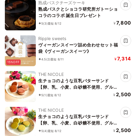
熟成バスクチーズケーキ
熟成バスクとショコラ研究所ガトーショ
コラのコラボ 誕生日プレゼント
7,800
¥
5
(3)
最短 8/12
Ripple sweets
ヴィーガンスイーツ詰め合わせセット福
袋《ヴィーガンスイーツ》
7,314
¥
4.5
(2)
最短 8/11
15%OFF
THE NICOLE
生チョコのような豆乳バターサンド
【卵、乳、小麦、白砂糖不使用、グルテ
ンフリースイーツ】ボタニカルカカオサ
2,500
¥
5
(1)
最短 8/12
ンド 《ヴィーガンスイーツ》《無添
加》《アレルギー配慮》
THE NICOLE
生チョコのような豆乳バターサンド
【卵、乳、小麦、白砂糖不使用、グルテ
ンフリースイーツ】ボタニカルサンド
2,500
¥
5
(4)
最短 8/12
京抹茶サンド 《ヴィーガンスイーツ・