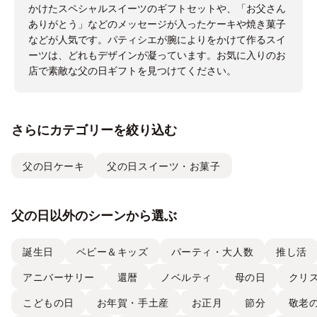
かけたスペシャルスイーツのギフトセットや、「お父さん
ありがとう」などのメッセージが入ったケーキや焼き菓子
などが人気です。パティシエが腕によりをかけて作るスイ
ーツは、どれもデザインが凝っています。お気に入りのお
店で素敵な父の日ギフトを見つけてください。
さらにカテゴリーを絞り込む
父の日ケーキ
父の日スイーツ・お菓子
父の日以外のシーンから選ぶ
誕生日
ベビー＆キッズ
パーティ・大人数
推し活
アニバーサリー
還暦
ノベルティ
母の日
クリ
こどもの日
お年賀・手土産
お正月
節分
敬老