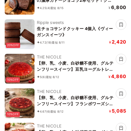
の濃厚ガトーショコラ2本セット！クラ
ファンで1日200万売れました。誕生日
6,800
¥
4.25
(4)
最短 8/15
祝い
Ripple sweets
生チョコサンドクッキー 4個入《ヴィー
ガンスイーツ》
2,420
¥
4.72
(18)
最短 8/11
20%OFF
THE NICOLE
【卵、乳、小麦、白砂糖不使用、グルテ
ンフリースイーツ】豆乳ヨーグルトレア
チーズケーキ 5号 15cm ～豆乳ヨーグル
4,860
¥
5
(6)
最短 8/12
10%OFF
トをベースに作り上げたレアチーズ～
《ヴィーガンスイーツ・ヴィーガンケー
THE NICOLE
キ》《無添加》《アレルギー配慮》
【卵、乳、小麦、白砂糖不使用、グルテ
ンフリースイーツ】フランボワーズショ
コラ 京豆腐仕込み】 5号 15cm ～京豆
5,085
¥
4.67
(6)
最短 8/12
10%OFF
腐をベース作り上げたショコラケーキ～
《ヴィーガンスイーツ》 《無添加》
THE NICOLE
《アレルギー配慮》