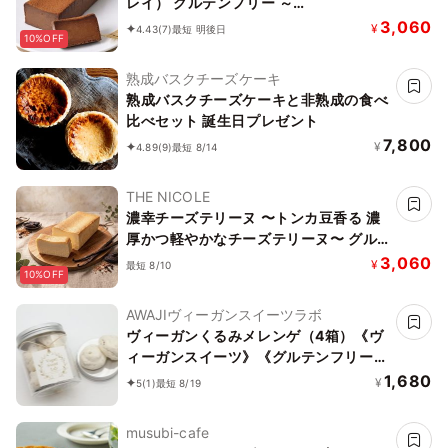
レイ） グルテンフリー ～
TOROKETERU～【濃厚な口溶けは美味
3,060
¥
4.43
(7)
最短 明後日
10%OFF
さとなる】・・・。 アールグレイの爽
やかな口溶け
熟成バスクチーズケーキ
熟成バスクチーズケーキと非熟成の食べ
比べセット 誕生日プレゼント
7,800
¥
4.89
(9)
最短 8/14
THE NICOLE
濃幸チーズテリーヌ 〜トンカ豆香る 濃
厚かつ軽やかなチーズテリーヌ〜 グル
テンフリー
3,060
¥
最短 8/10
10%OFF
AWAJIヴィーガンスイーツラボ
ヴィーガンくるみメレンゲ（4箱）《ヴ
ィーガンスイーツ》《グルテンフリー》
《アレルギー考慮》
1,680
¥
5
(1)
最短 8/19
musubi-cafe