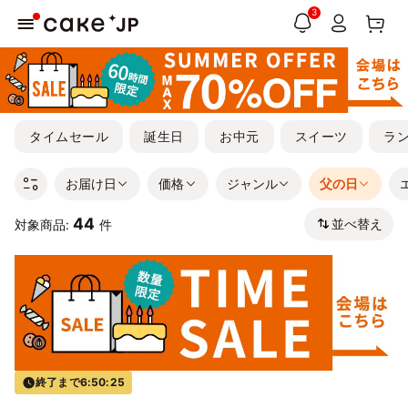
3
タイムセール
誕生日
お中元
スイーツ
ラ
お届け日
価格
ジャンル
父の日
44
並べ替え
対象商品:
件
終了まで
6:50:24