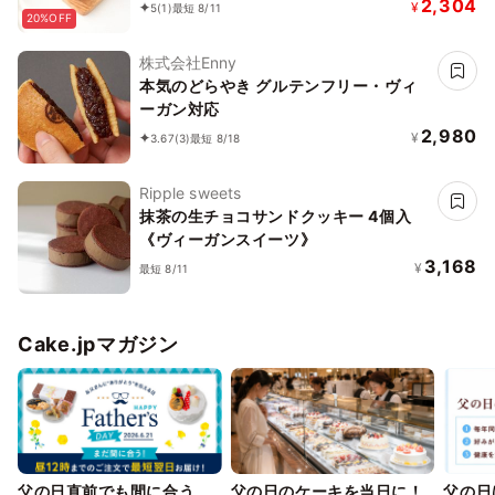
2,304
¥
5
(1)
最短 8/11
20%OFF
株式会社Enny
本気のどらやき グルテンフリー・ヴィ
ーガン対応
2,980
¥
3.67
(3)
最短 8/18
Ripple sweets
抹茶の生チョコサンドクッキー 4個入
《ヴィーガンスイーツ》
3,168
¥
最短 8/11
Cake.jpマガジン
父の日直前でも間に合う、
父の日のケーキを当日に！
父の日