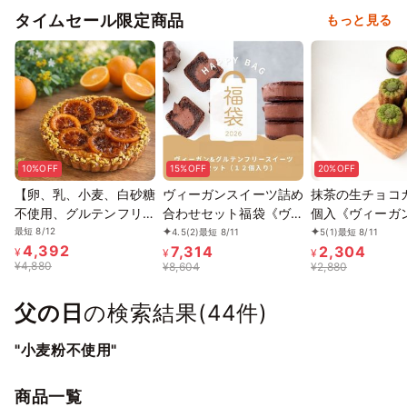
タイムセール限定商品
もっと見る
10%OFF
15%OFF
20%OFF
【卵、乳、小麦、白砂糖
ヴィーガンスイーツ詰め
抹茶の生チョコカ
不使用、グルテンフリー
合わせセット福袋《ヴィ
個入《ヴィーガ
スイーツ】タルトオラン
ーガンスイーツ》
ツ》
最短 8/12
4.5
(2)
最短 8/11
5
(1)
最短 8/11
4,392
7,314
2,304
ジュ 5号 15cm 《ヴィ
¥
¥
¥
¥
4,880
¥
8,604
¥
2,880
ーガンスイーツ・ヴィー
ガンケーキ》《無添加》
父の日
の検索結果(
44
件)
《アレルギー配慮》
"小麦粉不使用"
商品一覧