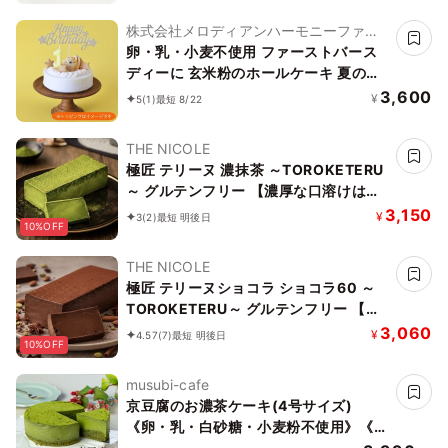
株式会社メロディアンハーモニーファイ
ン
卵・乳・小麦不使用 ファーストバース
ディーに 玄米粉のホールケーキ 夏の贈
り物に
3,600
¥
5
(1)
最短 8/22
THE NICOLE
極匠 テリーヌ 濃抹茶 ～TOROKETERU
～ グルテンフリー 【濃厚な口溶けは美
味さとなる】・・・【美味宣言】日本五
3,150
¥
3
(2)
最短 明後日
10%OFF
代銘茶『朝宮抹茶おくみどり』の美味し
さ
THE NICOLE
極匠 テリーヌショコラ ショコラ60 ～
TOROKETERU～ グルテンフリー 【濃
厚な口溶けは美味さとなる】・・・【美
3,060
¥
4.57
(7)
最短 明後日
10%OFF
味宣言】比べたらわかる、美味さです。
musubi-cafe
京豆腐のお濃茶ケーキ(4号サイズ)
《卵・乳・白砂糖・小麦粉不使用》《ヴ
ィーガンスイーツ・ヴィーガンケーキ》