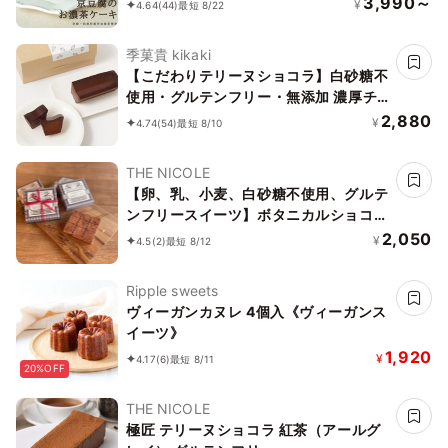
3,990～
¥
4.64
(44)
最短 8/22
《グルテンフリー》《アレルギー配慮》
季菓貴 kikaki
【こだわりテリーヌショコラ】白砂糖不
使用・グルテンフリー・無添加 濃厚チ
ョコレートケーキ ガトーショコラ
2,880
¥
4.74
(54)
最短 8/10
THE NICOLE
【卵、乳、小麦、白砂糖不使用、グルテ
ンフリースイーツ】ボタニカルショコラ
京豆腐生チョコ 《ヴィーガンスイー
2,050
¥
4.5
(2)
最短 8/12
ツ・ヴィーガンケーキ》《無添加》《ア
レルギー配慮》
Ripple sweets
ヴィーガンカヌレ 4個入《ヴィーガンス
イーツ》
1,920
¥
4.17
(6)
最短 8/11
20%OFF
THE NICOLE
極匠 テリーヌショコラ 紅茶（アールグ