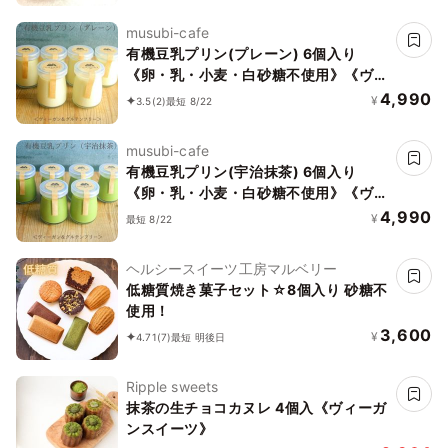
ヴィーガンケーキ》《無添加》《アレル
musubi-cafe
ギー配慮》
有機豆乳プリン(プレーン) 6個入り
《卵・乳・小麦・白砂糖不使用》《ヴィ
ーガンスイーツ》《グルテンフリー》
4,990
¥
3.5
(2)
最短 8/22
《アレルギー配慮》
musubi-cafe
有機豆乳プリン(宇治抹茶) 6個入り
《卵・乳・小麦・白砂糖不使用》《ヴィ
ーガンスイーツ》《グルテンフリー》
4,990
¥
最短 8/22
《無添加》《アレルギー配慮》
ヘルシースイーツ工房マルベリー
低糖質焼き菓子セット☆8個入り 砂糖不
使用！
3,600
¥
4.71
(7)
最短 明後日
Ripple sweets
抹茶の生チョコカヌレ 4個入《ヴィーガ
ンスイーツ》