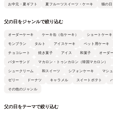
お中元・夏ギフト
夏フルーツスイーツ・ケーキ
猫の日
父の日をジャンルで絞り込む
オーダーケーキ
ケーキ缶（缶ケーキ）
ショートケーキ
モンブラン
タルト
アイスケーキ
ペット用ケーキ
チョコレート
焼き菓子
アイス
和菓子
オーダ
バターサンド
マカロン・トゥンカロン（韓国マカロン）
シュークリーム
和スイーツ
シフォンケーキ
マシ
ゼリー
ドーナツ
キャラメル
スイートポテト
その他のジャンル
父の日をテーマで絞り込む