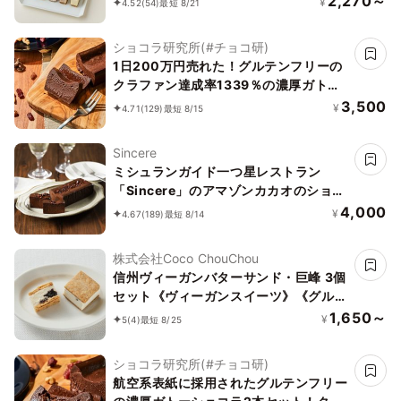
2,270～
¥
4.52
(54)
最短 8/21
ツ》《グルテンフリー》《アレルギー配
慮》
ショコラ研究所(#チョコ研)
1日200万円売れた！グルテンフリーの
クラファン達成率1339％の濃厚ガトー
ショコラ誕生日プレゼント
3,500
¥
4.71
(129)
最短 8/15
Sincere
ミシュランガイド一つ星レストラン
「Sincere」のアマゾンカカオのショコ
ラテリーヌ
4,000
¥
4.67
(189)
最短 8/14
株式会社Coco ChouChou
信州ヴィーガンバターサンド・巨峰 3個
セット《ヴィーガンスイーツ》《グルテ
ンフリー》
1,650～
¥
5
(4)
最短 8/25
ショコラ研究所(#チョコ研)
航空系表紙に採用されたグルテンフリー