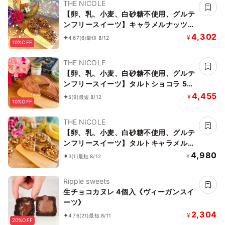
THE NICOLE
【卵、乳、小麦、白砂糖不使用、グルテ
ンフリースイーツ】キャラメルナッツタ
ルト 5号 15cm 《ヴィーガンスイーツ・
4,302
¥
4.67
(6)
最短 8/12
10%OFF
ヴィーガンケーキ》《無添加》《アレル
ギー配慮》
THE NICOLE
【卵、乳、小麦、白砂糖不使用、グルテ
ンフリースイーツ】タルトショコラ 5号
15cm【京豆腐仕込み】《ヴィーガンス
4,455
¥
5
(9)
最短 8/12
10%OFF
イーツ・ヴィーガンケーキ》《無添加》
《アレルギー配慮》
THE NICOLE
【卵、乳、小麦、白砂糖不使用、グルテ
ンフリースイーツ】タルトキャラメルナ
ッツバナーヌ 5号 15cm 《ヴィーガンス
4,980
¥
3
(1)
最短 8/12
イーツ・ヴィーガンケーキ》《無添加》
《アレルギー配慮》
Ripple sweets
生チョコカヌレ 4個入《ヴィーガンスイ
ーツ》
2,304
¥
4.76
(21)
最短 8/11
20%OFF