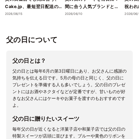
Cake.jp、最短翌日配送の
間に合う人気ブランドとお
祝われに
父の日スイーツを展開
すすめの選び方
父の日
2026/06/15
2026/06/10
2026/06/
調査を
になり
もと違
父の日について
イーツ
父の日とは？
父の日とは毎年6月の第3日曜日にあり、お父さんに感謝の
気持ちを伝える日です。5月の母の日と同じく、父の日に
プレゼントを準備する人も多いでしょう。父の日のプレゼ
ントにはお酒やネクタイなどが定番ですが、甘いものが好
きなお父さんにはケーキやお菓子を渡すのもおすすめです
よ。
父の日に贈りたいスイーツ
毎年父の日が近くなると洋菓子店や和菓子店では父の日の
特製スイーツが店頭に並びます。ブルーや黄色のリボンを