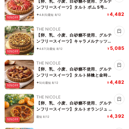
【卵、乳、小麦、白砂糖不使用、グルテ
ンフリースイーツ】タルト ポム 5号
15cm《ヴィーガンスイーツ》 《無添
4,482
¥
4.8
(5)
最短 8/12
10%OFF
加》《アレルギー配慮》
THE NICOLE
【卵、乳、小麦、白砂糖不使用、グルテ
ンフリースイーツ】キャラメルナッツバ
ナーヌショコラ【京豆腐仕込み】 5号
5,085
¥
4.67
(3)
最短 8/12
10%OFF
15cm ～京豆腐をベース作り上げたショ
コラケーキ～《ヴィーガンスイーツ・ヴ
THE NICOLE
ィーガンケーキ》 《無添加》《アレル
【卵、乳、小麦、白砂糖不使用、グルテ
ギー配慮》
ンフリースイーツ】タルト林檎と金時芋
5号 15cm 《ヴィーガンスイーツ・ヴィ
4,482
¥
5
(4)
最短 8/12
10%OFF
ーガンケーキ》《無添加》《アレルギー
配慮》
THE NICOLE
【卵、乳、小麦、白砂糖不使用、グルテ
ンフリースイーツ】タルトオランジュ 5
号 15cm 《ヴィーガンスイーツ・ヴィ
4,392
¥
最短 8/12
10%OFF
ーガンケーキ》《無添加》《アレルギー
配慮》