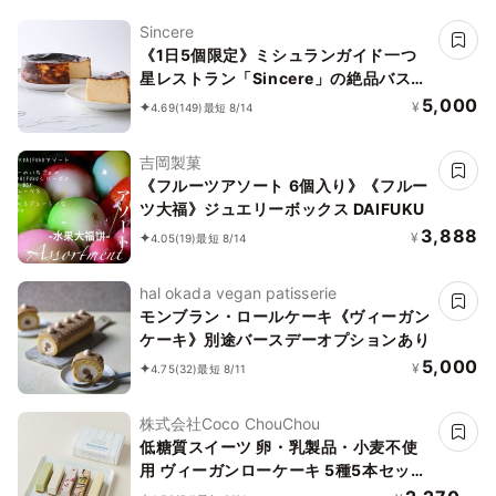
Sincere
《1日5個限定》ミシュランガイド一つ
星レストラン「Sincere」の絶品バスク
チーズケーキ
5,000
¥
4.69
(149)
最短 8/14
吉岡製菓
《フルーツアソート 6個入り》《フルー
ツ大福》ジュエリーボックス DAIFUKU
3,888
¥
4.05
(19)
最短 8/14
hal okada vegan patisserie
モンブラン・ロールケーキ《ヴィーガン
ケーキ》別途バースデーオプションあり
5,000
¥
4.75
(32)
最短 8/11
株式会社Coco ChouChou
低糖質スイーツ 卵・乳製品・小麦不使
用 ヴィーガンローケーキ 5種5本セット
《ヴィーガンスイーツ》《ロースイー