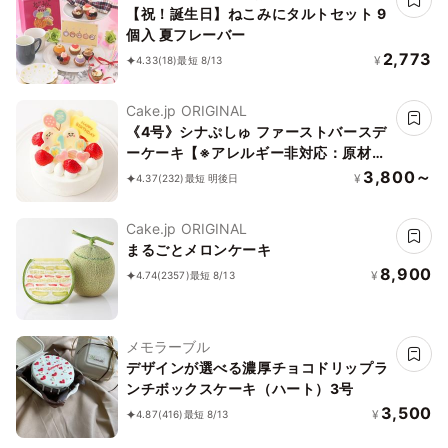
【祝！誕生日】ねこみにタルトセット 9
個入 夏フレーバー
2,773
¥
4.33
(18)
最短 8/13
Cake.jp ORIGINAL
《4号》シナぷしゅ ファーストバースデ
ーケーキ【※アレルギー非対応：原材料
の一部に、小麦・卵・乳成分・大豆を含
3,800～
¥
4.37
(232)
最短 明後日
む】
Cake.jp ORIGINAL
まるごとメロンケーキ
8,900
¥
4.74
(2357)
最短 8/13
メモラーブル
デザインが選べる濃厚チョコドリップラ
ンチボックスケーキ（ハート）3号
3,500
¥
4.87
(416)
最短 8/13