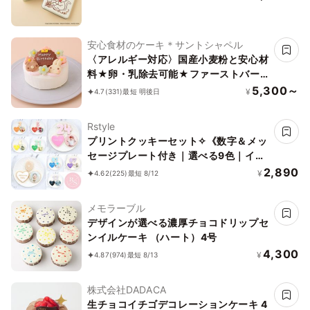
安心食材のケーキ＊サントシャペル
〈アレルギー対応〉国産小麦粉と安心材
料★卵・乳除去可能★ファーストバー
スデーケーキ 4号 12cm王冠の数字は選
5,300～
¥
4.7
(331)
最短 明後日
べます♪
Rstyle
プリントクッキーセット✧《数字＆メッ
セージプレート付き｜選べる9色｜イラ
スト｜写真｜キャラクター｜ケーキにの
2,890
¥
4.62
(225)
最短 8/12
せるだけでオリジナルケーキの完成♪》
メモラーブル
デザインが選べる濃厚チョコドリップセ
ンイルケーキ （ハート）4号
4,300
¥
4.87
(974)
最短 8/13
株式会社DADACA
生チョコイチゴデコレーションケーキ 4