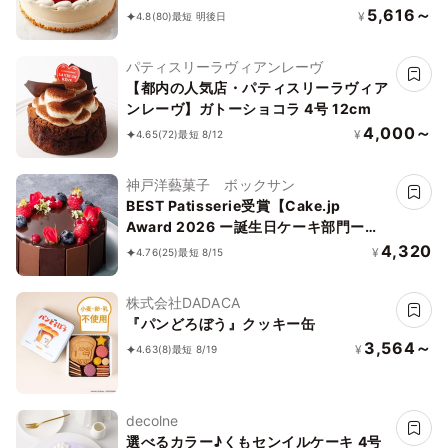
5,616～
¥
4.8
(80)
最短 明後日
パティスリーラヴィアンレーヴ
【都内の人気店・パティスリーラヴィア
ンレーヴ】ガトーショコラ 4号 12cm
4,000～
¥
4.65
(72)
最短 8/12
神戸洋藝菓子 ボックサン
BEST Patisserie受賞【Cake.jp
Award 2026 ー誕生日ケーキ部門ー】
【神戸洋藝菓子ボックサン】ショコラ・
4,320
¥
4.76
(25)
最短 8/15
フルール・レリーフ 4号 誕生日
株式会社DADACA
『パンどろぼう』クッキー缶
3,564～
¥
4.63
(8)
最短 8/19
decolne
選べるカラー♪くもセンイルケーキ 4号