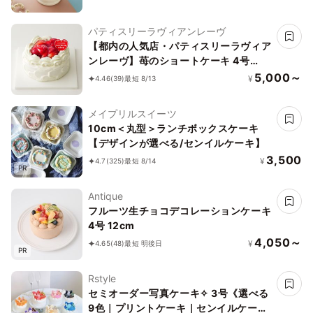
パティスリーラヴィアンレーヴ
【都内の人気店・パティスリーラヴィア
ンレーヴ】苺のショートケーキ 4号
12cm
5,000～
¥
4.46
(39)
最短 8/13
メイプリルスイーツ
10cm＜丸型＞ランチボックスケーキ
【デザインが選べる/センイルケーキ】
3,500
¥
4.7
(325)
最短 8/14
PR
Antique
フルーツ生チョコデコレーションケーキ
4号 12cm
4,050～
¥
4.65
(48)
最短 明後日
PR
Rstyle
セミオーダー写真ケーキ✧ 3号《選べる
9色｜プリントケーキ｜センイルケーキ