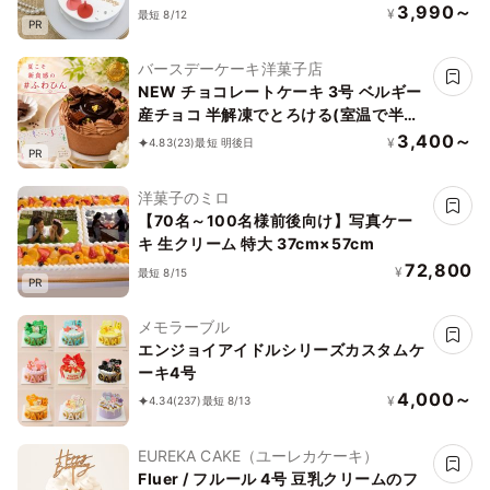
イルケーキ｜メッセージ｜韓国》
3,990～
¥
最短 8/12
PR
バースデーケーキ洋菓子店
NEW チョコレートケーキ 3号 ベルギー
産チョコ 半解凍でとろける(室温で半解
凍していただくと、外はふんわり、中は
3,400～
¥
4.83
(23)
最短 明後日
PR
ひんやりとした食感をお楽しみいただけ
ます)濃厚クーベルチュールチョコ バー
洋菓子のミロ
スデーケーキ お誕生日ケーキ アニバー
【70名～100名様前後向け】写真ケー
サリーカード #ふわひん純生ショコラ
キ 生クリーム 特大 37cm×57cm
72,800
¥
最短 8/15
PR
メモラーブル
エンジョイアイドルシリーズカスタムケ
ーキ4号
4,000～
¥
4.34
(237)
最短 8/13
EUREKA CAKE（ユーレカケーキ）
Fluer / フルール 4号 豆乳クリームのフ