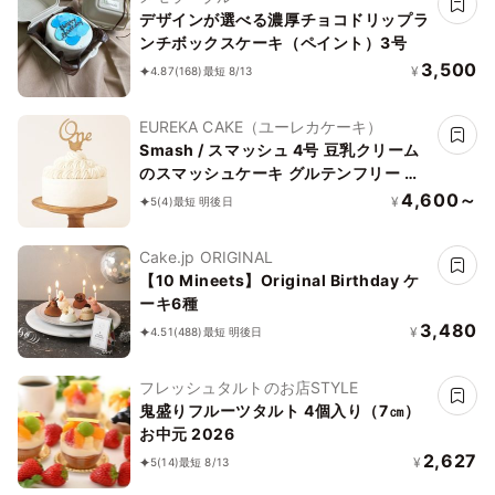
デザインが選べる濃厚チョコドリップラ
ンチボックスケーキ（ペイント）3号
3,500
¥
4.87
(168)
最短 8/13
EUREKA CAKE（ユーレカケーキ）
Smash / スマッシュ 4号 豆乳クリーム
のスマッシュケーキ グルテンフリー 小
麦・乳不使用
4,600～
¥
5
(4)
最短 明後日
Cake.jp ORIGINAL
【10 Mineets】Original Birthday ケ
ーキ6種
3,480
¥
4.51
(488)
最短 明後日
フレッシュタルトのお店STYLE
鬼盛りフルーツタルト 4個入り（7㎝）
お中元 2026
2,627
¥
5
(14)
最短 8/13