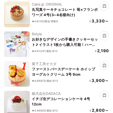
Cake.jp ORIGINAL
丸写真ケーキチョコレート 苺×フランボ
ワーズ 4号(3~4名様向け)
3,330～
¥
4.6
(102)
最短 明後日
Rstyle
お好きなデザインの手書きクッキーセッ
ト♪ イラスト1枚から購入可能！ハート
付き《イラストクッキー｜頂いた画像か
2,190
¥
4.61
(247)
最短 8/12
らお作りします✧》
菓子工房オカダ
ファーストバースデーケーキ ホイップ
ヨーグルトクリーム 3号 9cm
3,900～
¥
4.69
(675)
最短 8/13
株式会社DADACA
イチゴ生デコレーションケーキ 4号
12cm
2,800～
¥
4.46
(625)
最短 8/12