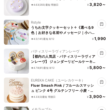
3,820～
¥
4.63
(355)
最短 明後日
Rstyle
うちわ文字クッキーセット✧《選べる9
色｜お好きな名前やメッセージ｜小ハー
ト2枚付♪》
1,990
¥
4.5
(141)
最短 8/12
パティスリーラヴィアンレーヴ
【都内の人気店・パティスリーラヴィア
ンレーヴ】 ジェンダーリビールケーキ
4号 12cm
5,800～
¥
4.78
(81)
最短 8/12
EUREKA CAKE（ユーレカケーキ）
Fluer Smash Pink / フルールスマッシ
ュ ピンク 4号 グルテンフリー 小麦・乳
不使用 着色料不使用
3,900～
¥
4.33
(3)
最短 明後日
メモラーブル