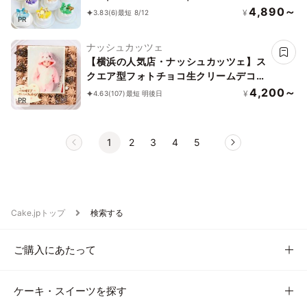
｜リボン｜薔薇｜お好きなお写真と数字
4,890～
¥
3.83
(6)
最短 8/12
PR
で✧》
ナッシュカッツェ
【横浜の人気店・ナッシュカッツェ】ス
クエア型フォトチョコ生クリームデコレ
ーションケーキ 11cm
4,200～
¥
4.63
(107)
最短 明後日
PR
1
2
3
4
5
Cake.jpトップ
検索する
ご購入にあたって
ケーキ・スイーツを探す