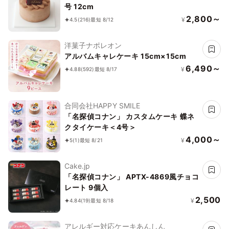
号 12cm
2,800～
¥
4.5
(216)
最短 8/12
洋菓子ナポレオン
アルバムキャレケーキ 15cm×15cm
6,490～
¥
4.88
(592)
最短 8/17
合同会社HAPPY SMILE
「名探偵コナン」 カスタムケーキ 蝶ネ
クタイケーキ＜4号＞
4,000～
¥
5
(1)
最短 8/21
Cake.jp
「名探偵コナン」 APTX-4869風チョコ
レート 9個入
2,500
¥
4.84
(19)
最短 8/18
アレルギー対応ケーキあんしん