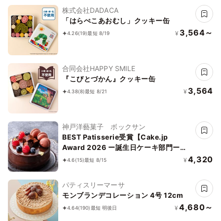
株式会社DADACA
「はらぺこあおむし」クッキー缶
3,564～
¥
4.26
(19)
最短 8/19
合同会社HAPPY SMILE
『こびとづかん』クッキー缶
3,564
¥
4.38
(8)
最短 8/21
神戸洋藝菓子 ボックサン
BEST Patisserie受賞【Cake.jp
Award 2026 ー誕生日ケーキ部門ー】
【神戸洋藝菓子ボックサン】ショコラ・
4,320
¥
4.6
(15)
最短 8/15
マカロン プレミアム 4号 誕生日
パティスリーマーサ
モンブランデコレーション 4号 12cm
4,680～
¥
4.64
(190)
最短 明後日