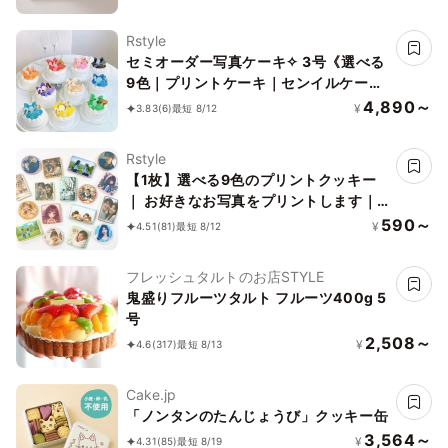
Rstyle
セミオーダー写真ケーキ✧ 3号《選べる
9色｜プリントケーキ｜センイルケーキ
｜リボン｜薔薇｜お好きなお写真と数字
4,890～
¥
3.83
(6)
最短 8/12
で✧》
Rstyle
【1枚】選べる9色のプリントクッキー
｜ お好きなお写真をプリントします｜1
枚から注文OK！
590～
¥
4.51
(81)
最短 8/12
フレッシュタルトのお店STYLE
鬼盛りフルーツタルト フルーツ400g 5
号
2,508～
¥
4.6
(317)
最短 8/13
Cake.jp
「ノンタンのたんじょうび」クッキー缶
3,564～
¥
4.31
(85)
最短 8/19