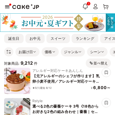
3
誕生日
お中元
スイーツ
ランキング
アイ
お届け日
価格
ジャンル
シーン
9,212
並べ替え
対象商品:
件
アレルギー対応ケーキあんしん
【元アレルギーのシェフが作ります】乳
卵小麦不使用／アレルギー対応ケーキ／
チョコレートケーキ4号（12cm）ヴィ
6,800～
¥
5
(1)
最短 8/12
PR
ーガン対応
Rstyle
選べる2色の薔薇ケーキ 3号《18色から
お好きな2色の組み合わせ｜薔薇｜セン