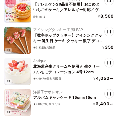
【アレルゲン29品目不使用】おこめと
いちごのケーキ／アレルギー対応／ヴィ
ーガン、グルテンフリー、ハラール、プ
8,500
¥
最短 8/12
PR
ラントベース
アイシングクッキー工房LEAP
【数字ポップクッキー】アイシングクッ
キー 誕生日 ケーキ クッキー 数字 デコ
レーションケーキ オリジナルケーキ か
350
¥
5
(3)
最短 明後日
PR
わいい お菓子 推し活 推しケーキ
Antique
北海道産生クリームを使用☆ 生クリー
ムいちごデコレーション 4号 12cm
4,050～
¥
4.49
(79)
最短 明後日
PR
洋菓子ナポレオン
アルバムキャレケーキ 15cm×15cm
6,490～
¥
4.88
(592)
最短 8/17
PR