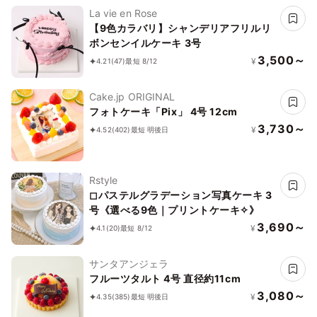
La vie en Rose
【9色カラバリ】シャンデリアフリルリ
ボンセンイルケーキ 3号
3,500～
¥
4.21
(47)
最短 8/12
Cake.jp ORIGINAL
フォトケーキ「Pix」 4号 12cm
3,730～
¥
4.52
(402)
最短 明後日
Rstyle
◻︎パステルグラデーション写真ケーキ 3
号《選べる9色｜プリントケーキ✧》
3,690～
¥
4.1
(20)
最短 8/12
サンタアンジェラ
フルーツタルト 4号 直径約11cm
3,080～
¥
4.35
(385)
最短 明後日