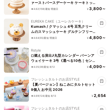
ァーストバースデーケーキ ケーキトッ
パー付き グルテンフリー 小麦・乳不使
3,800～
¥
4.62
(159)
最短 明後日
用
EUREKA CAKE（ユーレカケーキ）
Kumash / クマッシュ 4号 豆乳クリー
ムのスマッシュケーキ グルテンフリー
小麦不使用
4,800～
¥
4.64
(55)
最短 明後日
Rstyle
◻︎燃える演出♪丸型カレンダー バーンア
ウェイケーキ 3号《選べる10色｜セン
イルケーキ｜韓国｜お好きな日付とメッ
4,090～
¥
4.05
(39)
最短 8/12
セージ｜サプライズ》
フレッシュタルトのお店STYLE
【夏バージョン】ねこみにタルトセット
9個入 お中元 2026
2,654
¥
4.69
(124)
最短 8/13
フレッシュタルトのお店STYLE