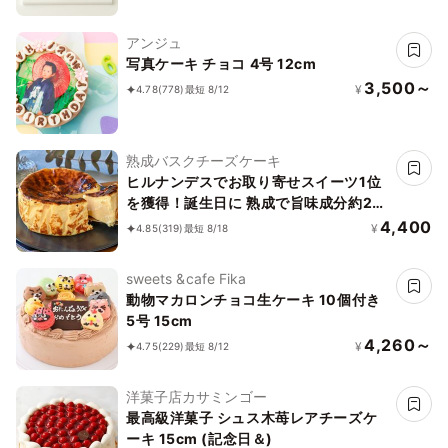
アンジュ
写真ケーキ チョコ 4号 12cm
3,500～
¥
4.78
(778)
最短 8/12
熟成バスクチーズケーキ
ヒルナンデスでお取り寄せスイーツ1位
を獲得！誕生日に 熟成で旨味成分約2
倍！グルテンフリーの「熟成バスクチー
4,400
¥
4.85
(319)
最短 8/18
ズケーキ」 誕生日プレゼント
sweets &cafe Fika
動物マカロンチョコ生ケーキ 10個付き
5号 15cm
4,260～
¥
4.75
(229)
最短 8/12
洋菓子店カサミンゴー
最高級洋菓子 シュス木苺レアチーズケ
ーキ 15cm (記念日＆)