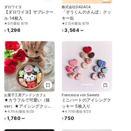
ダロワイヨ
株式会社DADACA
【ダロワイヨ】サブレクー
「ぞうくんのさんぽ」クッ
ル 14枚入
キー缶
5
(1)
最短 8/19
3.5
(4)
最短 8/19
1,296
3,564～
¥
¥
お菓子工房アンドンカフェ
Francesca von Sweets
★カラフルで可愛い（猫
ミニハートのアイシングク
ver）★アイシングクッキ
ッキー 5枚入り
4.75
(4)
最短 8/20
4.7
(10)
最短 8/20
ー＆ザクザククッキー缶
1,780～
750
¥
¥