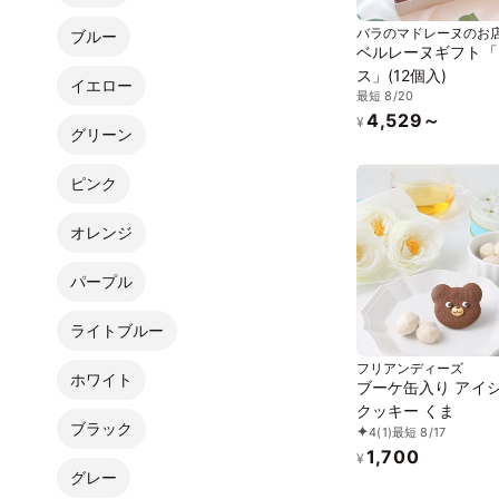
バラのマドレーヌのお
ブルー
ェラ
ベルレーヌギフト「
ス」(12個入)
イエロー
最短 8/20
4,529～
¥
グリーン
ピンク
オレンジ
パープル
ライトブルー
フリアンディーズ
ホワイト
ブーケ缶入り アイ
クッキー くま
ブラック
4
(1)
最短 8/17
1,700
¥
グレー