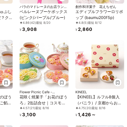
バラのマドレーヌのお店ランジ
創作和洋菓子 花えちぜん
ェラ
ゅぷし
ベルレーヌブーケボックス
エディブルフラワーロリポ
だ？ク
(ピンク/パープル/ブルー)
ップ (baumu200f5p)
4.86
(42)
最短 8/20
4.8
(5)
最短 8/12
3,908
2,860
¥
¥
Flower Picnic Cafe -
KINEEL
Hakodate-
のぼう
花咲く焼菓子「お花のぼう
【KINEEL】ルフル8個入
ご餡白
ろ」2缶詰合せ｜コスモ
（バニラ）/ 京都からお届
4.57
(21)
最短 8/16
4.75
(20)
最短 8/16
リジナ
ス・マーガレット｜専用ク
け♪お花の形のかわいいラ
3,100
1,426～
リアケース付き｜
ングドシャスイーツ（焼菓
¥
¥
子8個セット）