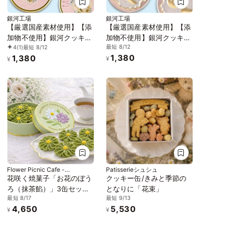
銀河工場
銀河工場
【厳選国産素材使用】【添
【厳選国産素材使用】【添
加物不使用】銀河クッキー
加物不使用】銀河クッキー
最短 8/12
4
(1)
最短 8/12
ブールドネージュ エンジ
ブールドネージュ カメオ
1,380
1,380
ェル缶
缶
¥
¥
Flower Picnic Cafe -
Patisserieシュシュ
Hakodate-
花咲く焼菓子「お花のぼう
クッキー缶/きみと季節の
ろ（抹茶餡）」3缶セット
となりに「花束」
最短 8/17
最短 9/13
｜オリジナル紙袋を3枚
4,650
5,530
¥
¥