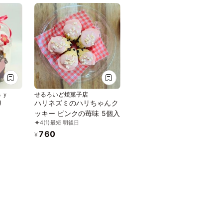
ｓｙ
せるろいど焼菓子店
り
ハリネズミのハリちゃんク
ッキー ピンクの苺味 5個入
4
(1)
最短 明後日
760
¥