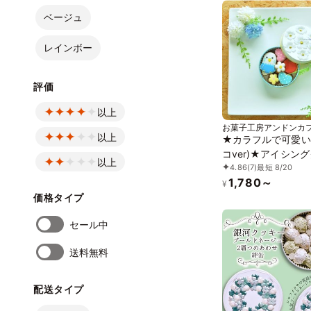
ベージュ
レインボー
評価
以上
お菓子工房アンドンカ
以上
★カラフルで可愛い
コver)★アイシン
以上
4.86
(7)
最短 8/20
ー＆ザクザククッキ
1,780～
¥
価格タイプ
セール中
送料無料
配送タイプ