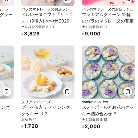
店ランジ
バラのマドレーヌのお店ランジ
バラのマドレーヌのお店ランジ
ェラ
ェラ
グラー
ベルレーヌギフト「リュク
プレミアムクイーン 12輪
ス」(9個入) お中元2026
のバラのマドレーヌの花束
4.74
(27)
最短 8/20
4
(2)
最短 8/21
3,826
9,900
¥
¥
フリアンディーズ
samuelcookies
シング
ブーケ缶入り アイシング
スノーボールとお花のクッ
クッキー リス
キー詰め合わせ #
最短 8/17
5
(3)
最短 8/18
1,728
2,000
¥
¥