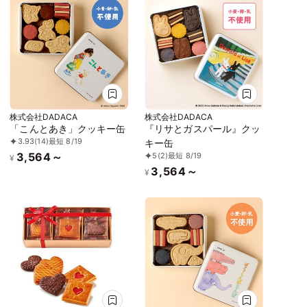
株式会社DADACA
株式会社DADACA
「こんとあき」クッキー缶
『リサとガスパール』クッ
3.93
(14)
最短 8/19
キー缶
3,564～
5
(2)
最短 8/19
¥
3,564～
¥