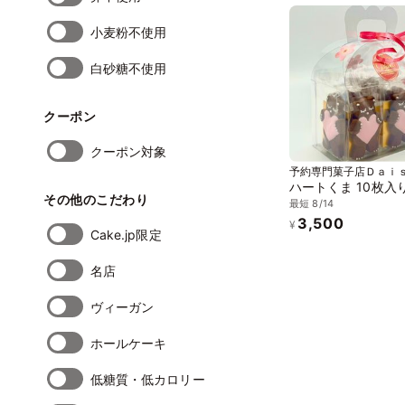
小麦粉不使用
白砂糖不使用
クーポン
クーポン対象
予約専門菓子店Ｄａｉ
ハートくま 10枚入
その他のこだわり
最短 8/14
3,500
¥
Cake.jp限定
名店
ヴィーガン
ホールケーキ
低糖質・低カロリー