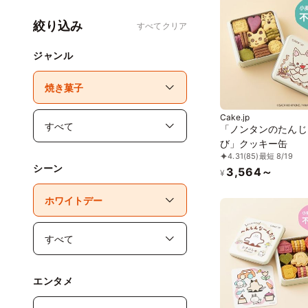
絞り込み
すべてクリア
ジャンル
Cake.jp
「ノンタンのたんじ
び」クッキー缶
4.31
(85)
最短 8/19
シーン
3,564～
¥
エンタメ