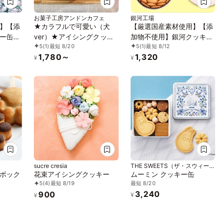
お菓子工房アンドンカフェ
銀河工場
】【添
★カラフルで可愛い（犬
【厳選国産素材使用】【添
ー缶
ver）★アイシングクッキ
加物不使用】銀河クッキー
5
(1)
最短 8/20
5
(1)
最短 8/12
ッキー
ー＆ザクザククッキー缶
ラングドシャ キッチン缶
1,780～
1,320
絆缶
¥
¥
sucre cresia
THE SWEETS（ザ・スウィー
・コレ)
ツ）
ボック
花束アイシングクッキー
ムーミン クッキー缶
最短 8/20
5
(4)
最短 8/19
3,240
900
¥
¥