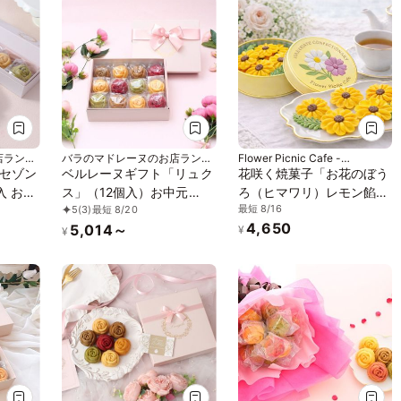
店ランジ
バラのマドレーヌのお店ランジ
Flower Picnic Cafe -
ェラ
Hakodate-
セゾン
ベルレーヌギフト「リュク
花咲く焼菓子「お花のぼう
お中
ス」（12個入）お中元
ろ（ヒマワリ）レモン餡」
最短 8/16
5
(3)
最短 8/20
2026
3缶セット｜オリジナル紙
4,650
5,014～
袋を3枚
¥
¥