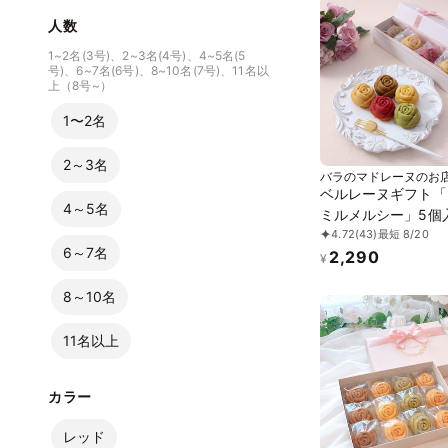
人数
1~2名(3号)、2~3名(4号)、4~5名(5
号)、6~7名(6号)、8~10名(7号)、11名以
上（8号~）
1〜2名
2～3名
バラのマドレーヌのお
ェラ
ベルレーヌギフト「
4～5名
ミルメルシー」5個入 
4.72
(43)
最短 8/20
元2026
6～7名
2,290
¥
8～10名
11名以上
カラー
レッド