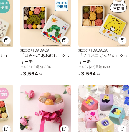
株式会社DADACA
株式会社DADACA
ょう
「はらぺこあおむし」クッ
『ノラネコぐんだん』クッ
キー缶
キー缶
4.26
(19)
最短 8/19
4.22
(32)
最短 8/19
3,564～
3,564～
¥
¥