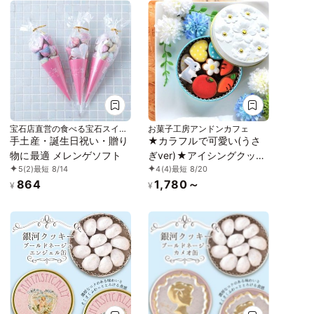
宝石店直営の食べる宝石スイー
お菓子工房アンドンカフェ
ツ店ビジュエルパフェ
手土産・誕生日祝い・贈り
★カラフルで可愛い(うさ
物に最適 メレンゲソフト
ぎver)★アイシングクッキ
5
(2)
最短 8/14
4
(4)
最短 8/20
ー＆ザクザククッキー缶
864
1,780～
¥
¥