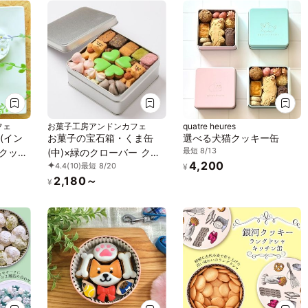
フェ
お菓子工房アンドンカフェ
quatre heures
(イン
お菓子の宝石箱・くま缶
選べる犬猫クッキー缶
最短 8/13
グクッキ
(中)×緑のクローバー クッ
4,200
4.4
(10)
最短 8/20
ー缶
キー、メレンゲ、焼き菓子
¥
2,180～
¥