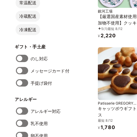
常温配送
銀河工場
冷蔵配送
【厳選国産素材使用
加物不使用】クッキ
5
(1)
最短 8/12
プチギフト 銀河ク
冷凍配送
2,220
ブールドネージュ 
¥
ギフト・手土産
のし対応
メッセージカード付
手提げ袋付
アレルギー
Patisserie GREGORY
COLLET (グレゴリー
キャッツポウギフト
アレルギー対応
ス
最短 8/12
乳不使用
1,780
¥
卵不使用