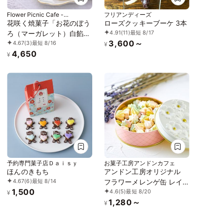
Flower Picnic Cafe -
フリアンディーズ
Hakodate-
花咲く焼菓子「お花のぼう
ローズクッキーブーケ 3本
4.91
(11)
最短 8/17
ろ（マーガレット）白餡」
3,600～
4.67
(3)
最短 8/16
3缶セット｜オリジナル紙
¥
4,650
袋を3枚
¥
予約専門菓子店Ｄａｉｓｙ
お菓子工房アンドンカフェ
ほんのきもち
アンドン工房オリジナル
4.67
(6)
最短 8/14
フラワーメレンゲ缶 レイ
1,500
4.6
(5)
最短 8/20
ンボー リッチバニラ味
¥
1,280～
¥