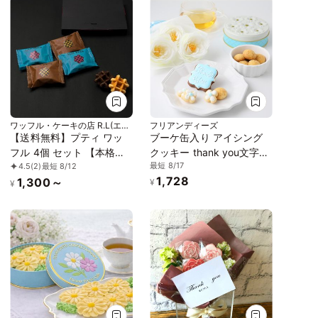
ワッフル・ケーキの店 R.L(エー
フリアンディーズ
ル・エル)
【送料無料】プティ ワッ
ブーケ缶入り アイシング
フル 4個 セット 【本格リ
クッキー thank you文字入
最短 8/17
4.5
(2)
最短 8/12
エージュワッフル】
り
1,728
1,300～
¥
¥