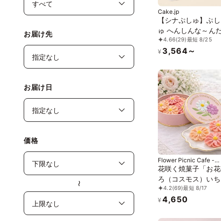
Cake.jp
【シナぷしゅ】ぷし
ゅ へんしんな～ん
お届け先
4.66
(29)
最短 8/25
ッキー缶
3,564～
¥
お届け日
価格
Flower Picnic Cafe -
Hakodate-
花咲く焼菓子「お花
ろ（コスモス）いち
〜
4.2
(69)
最短 8/17
餡」3缶セット｜オ
4,650
ル紙袋を3枚
¥