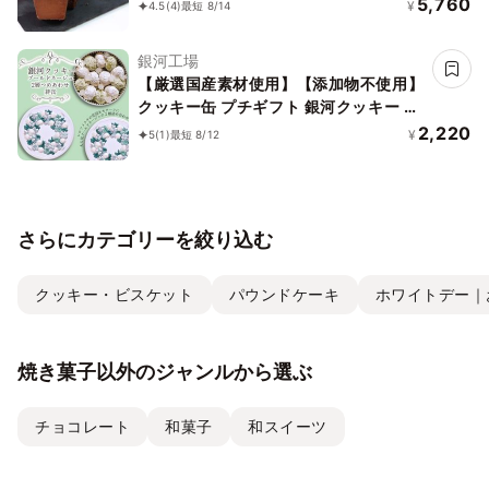
ヌショコラとバスクチーズケーキ 米粉
5,760
¥
4.5
(4)
最短 8/14
パウンドケーキ２個おまけつき！
銀河工場
【厳選国産素材使用】【添加物不使用】
クッキー缶 プチギフト 銀河クッキー ブ
ールドネージュ 絆缶
2,220
¥
5
(1)
最短 8/12
さらにカテゴリーを絞り込む
クッキー・ビスケット
パウンドケーキ
ホワイトデー｜
焼き菓子以外のジャンルから選ぶ
チョコレート
和菓子
和スイーツ