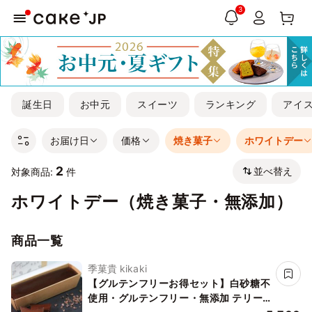
3
誕生日
お中元
スイーツ
ランキング
アイ
お届け日
価格
焼き菓子
ホワイトデー
2
並べ替え
対象商品:
件
ホワイトデー（焼き菓子・無添加）
商品一覧
季菓貴 kikaki
【グルテンフリーお得セット】白砂糖不
使用・グルテンフリー・無添加 テリー