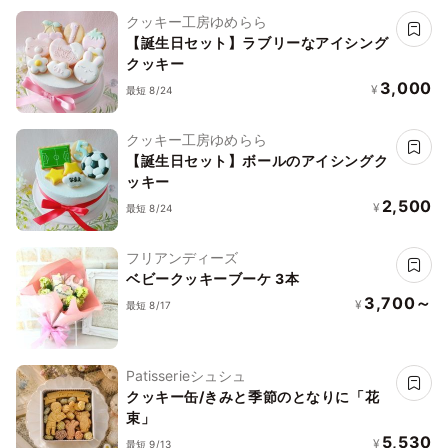
クッキー工房ゆめらら
【誕生日セット】ラブリーなアイシング
クッキー
3,000
¥
最短 8/24
クッキー工房ゆめらら
【誕生日セット】ボールのアイシングク
ッキー
2,500
¥
最短 8/24
フリアンディーズ
ベビークッキーブーケ 3本
3,700～
¥
最短 8/17
Patisserieシュシュ
クッキー缶/きみと季節のとなりに「花
束」
5,530
¥
最短 9/13