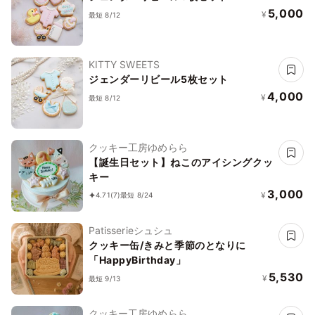
5,000
¥
最短 8/12
KITTY SWEETS
ジェンダーリビール5枚セット
4,000
¥
最短 8/12
クッキー工房ゆめらら
【誕生日セット】ねこのアイシングクッ
キー
3,000
¥
4.71
(7)
最短 8/24
Patisserieシュシュ
クッキー缶/きみと季節のとなりに
「HappyBirthday」
5,530
¥
最短 9/13
クッキー工房ゆめらら