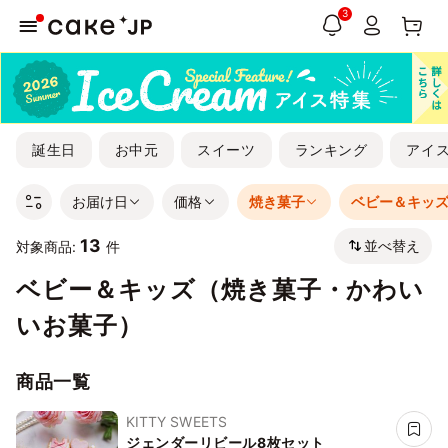
3
誕生日
お中元
スイーツ
ランキング
アイ
お届け日
価格
焼き菓子
ベビー＆キッ
13
並べ替え
対象商品:
件
ベビー＆キッズ（焼き菓子・かわい
いお菓子）
商品一覧
KITTY SWEETS
ジェンダーリビール8枚セット