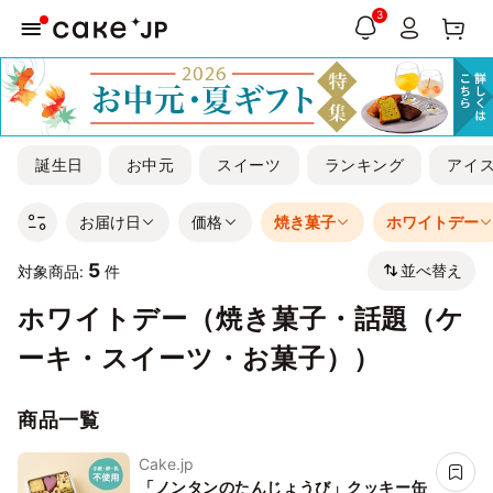
3
誕生日
お中元
スイーツ
ランキング
アイ
お届け日
価格
焼き菓子
ホワイトデー
5
並べ替え
対象商品:
件
ホワイトデー（焼き菓子・話題（ケ
ーキ・スイーツ・お菓子））
商品一覧
Cake.jp
「ノンタンのたんじょうび」クッキー缶