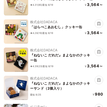
3,564～
¥
4.31
(85)
最短 8/19
株式会社DADACA
「はらぺこあおむし」クッキー缶
3,564～
¥
4.26
(19)
最短 8/19
株式会社DADACA
『ねないこ だれだ』まよなかのクッキ
ー缶
3,564～
¥
4.39
(23)
最短 8/19
株式会社DADACA
『ねないこ だれだ』まよなかのクッキ
ーサンド（2個入り）
980
¥
最短 8/25
ベジターレ