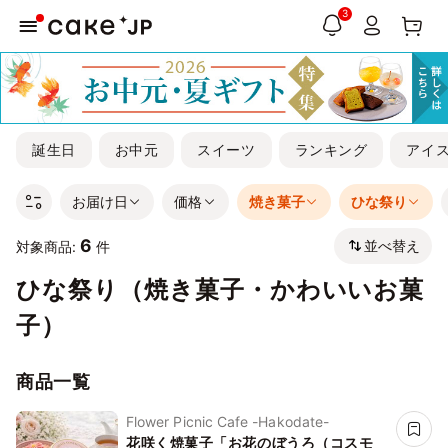
3
誕生日
お中元
スイーツ
ランキング
アイ
お届け日
価格
焼き菓子
ひな祭り
6
並べ替え
対象商品:
件
ひな祭り（焼き菓子・かわいいお菓
子）
商品一覧
Flower Picnic Cafe -Hakodate-
花咲く焼菓子「お花のぼうろ（コスモ