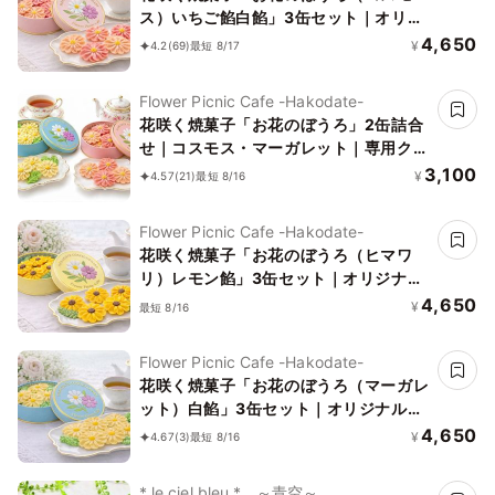
ス）いちご餡白餡」3缶セット｜オリジ
ナル紙袋を3枚
4,650
¥
4.2
(69)
最短 8/17
Flower Picnic Cafe -Hakodate-
花咲く焼菓子「お花のぼうろ」2缶詰合
せ｜コスモス・マーガレット｜専用クリ
アケース付き｜
3,100
¥
4.57
(21)
最短 8/16
Flower Picnic Cafe -Hakodate-
花咲く焼菓子「お花のぼうろ（ヒマワ
リ）レモン餡」3缶セット｜オリジナル
紙袋を3枚
4,650
¥
最短 8/16
Flower Picnic Cafe -Hakodate-
花咲く焼菓子「お花のぼうろ（マーガレ
ット）白餡」3缶セット｜オリジナル紙
袋を3枚
4,650
¥
4.67
(3)
最短 8/16
* le ciel bleu * ～青空～