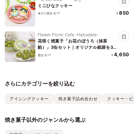
ミニひなクッキー
850
¥
5
(1)
最短 8/17
Flower Picnic Cafe -Hakodate-
花咲く焼菓子「お花のぼうろ（抹茶
餡）」3缶セット｜オリジナル紙袋を3
枚
4,650
¥
最短 8/17
さらにカテゴリーを絞り込む
アイシングクッキー
焼き菓子詰め合わせ
クッキー・ビ
焼き菓子以外のジャンルから選ぶ