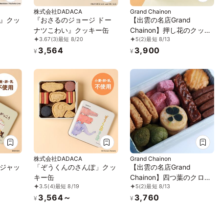
株式会社DADACA
Grand Chainon
』クッ
『おさるのジョージ ドー
【出雲の名店Grand
ナツこわい』クッキー缶
Chainon】押し花のクッキ
3.67
(3)
最短 8/20
5
(2)
最短 8/13
ー缶 ママルニー
3,564
3,900
¥
¥
株式会社DADACA
Grand Chainon
ジャッ
「ぞうくんのさんぽ」クッ
【出雲の名店Grand
キー缶
Chainon】四つ葉のクロー
3.5
(4)
最短 8/19
5
(2)
最短 8/13
バーのクッキー缶 プティ
3,564～
3,760
ボヌール
¥
¥