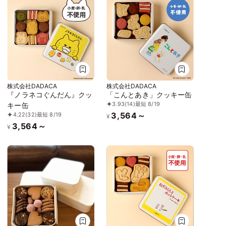
株式会社DADACA
株式会社DADACA
『ノラネコぐんだん』クッ
「こんとあき」クッキー缶
3.93
(14)
最短 8/19
キー缶
3,564～
4.22
(32)
最短 8/19
¥
3,564～
¥