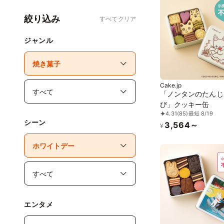
絞り込み
すべてクリア
ジャンル
Cake.jp
「ノンタンのたんじ
び」クッキー缶
4.31
(85)
最短 8/19
シーン
3,564～
¥
エンタメ