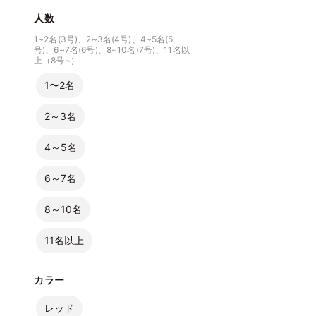
人数
1~2名(3号)、2~3名(4号)、4~5名(5
号)、6~7名(6号)、8~10名(7号)、11名以
上（8号~）
1〜2名
2～3名
4～5名
6～7名
8～10名
11名以上
カラー
レッド