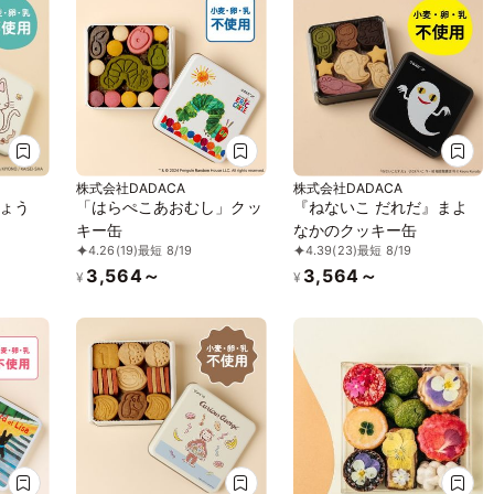
株式会社DADACA
株式会社DADACA
ょう
「はらぺこあおむし」クッ
『ねないこ だれだ』まよ
キー缶
なかのクッキー缶
4.26
(19)
最短 8/19
4.39
(23)
最短 8/19
3,564～
3,564～
¥
¥