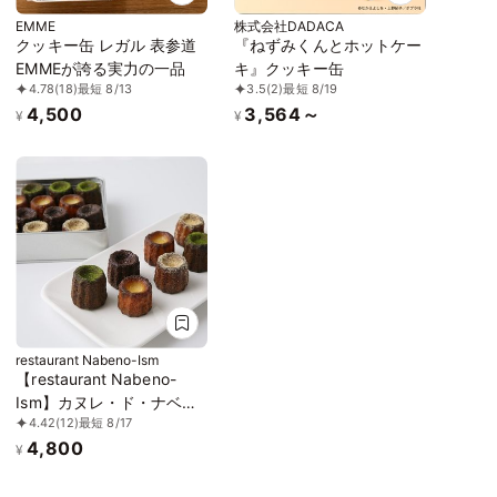
EMME
株式会社DADACA
クッキー缶 レガル 表参道
『ねずみくんとホットケー
EMMEが誇る実力の一品
キ』クッキー缶
4.78
(18)
最短 8/13
3.5
(2)
最短 8/19
4,500
3,564～
¥
¥
restaurant Nabeno-Ism
【restaurant Nabeno-
Ism】カヌレ・ド・ナベノ
4.42
(12)
最短 8/17
イズム4種 20個入り
4,800
¥