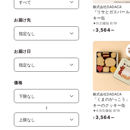
株式会社DADACA
『リサとガスパール
キー缶
お届け先
5
(2)
最短 8/19
3,564～
¥
お届け日
価格
株式会社DADACA
「くまのがっこう」
キーのクッキー缶
〜
4.6
(5)
最短 8/19
3,564～
¥