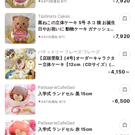
7,920
¥
4.87
(39)
最短 8/11
Tipitinats Cakes
黒ねこの立体ケーキ 5号 ネコ 猫 お誕生
日やお祝いに 動物ケーキ ガナッシュク
リーム
7,920
¥
4.9
(10)
最短 8/11
パティスリー フレーズ·フレーズ
【店頭受取】[4号]オーダーキャラクタ
ー立体ケーキ【12cm（CDサイズ）(お
顔のみ)】
4,150～
¥
PatisserieCafeGad
入学式 ランドセル 黒 15cm
6,500
¥
4.67
(6)
最短 8/13
PatisserieCafeGad
入学式 ランドセル 赤 15cm