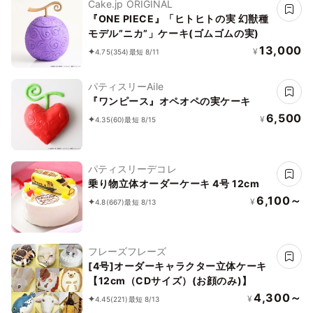
Cake.jp ORIGINAL
『ONE PIECE』「ヒトヒトの実 幻獣種
モデル”ニカ”」ケーキ(ゴムゴムの実)
13,000
¥
4.75
(354)
最短 8/11
パティスリーAile
『ワンピース』オペオペの実ケーキ
6,500
¥
4.35
(60)
最短 8/15
パティスリーデコレ
乗り物立体オーダーケーキ 4号 12cm
6,100～
¥
4.8
(667)
最短 8/13
フレーズフレーズ
[4号]オーダーキャラクター立体ケーキ
【12cm（CDサイズ）(お顔のみ)】
4,300～
¥
4.45
(221)
最短 8/13