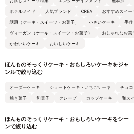
お試しスイーツ特集
エンターテインメント
無添加
ホテルメイド
人気ブランド
CREA
おすすめスイー
話題（ケーキ・スイーツ・お菓子）
小さいケーキ
手作
ヴィーガン（ケーキ・スイーツ・お菓子）
おしゃれなお菓
かわいいケーキ
おいしいケーキ
ほんものそっくりケーキ・おもしろいケーキをジャ
ンルで絞り込む
オーダーケーキ
ショートケーキ・いちごケーキ
チョコ
焼き菓子
和菓子
クレープ
カップケーキ
和ス
ほんものそっくりケーキ・おもしろいケーキをシー
ンで絞り込む