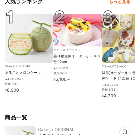
人気ランキング
もっと見る
パティスリーデコレ
乗り物立体オーダーケーキ 4
号 12cm
Cake.jp ORIGINAL
フレーズフレーズ
4.8
(
667
)
✦
まるごとメロンケーキ
[4号]オーダーキャ
最短 8/13
体ケーキ【12cm（
6,100
～
¥
4.74
(
2357
)
✦
ズ）(お顔のみ)】
最短 8/11
4.45
(
221
)
✦
8,900
最短 8/13
¥
4,300
～
¥
商品一覧
Cake.jp ORIGINAL