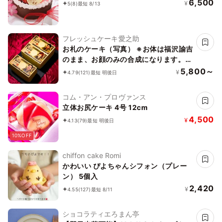
6,500
¥
5
(8)
最短 8/13
フレッシュケーキ愛之助
お札のケーキ（写真） ※お体は福沢諭吉
のまま、お顔のみの合成になります。1
束タイプ
5,800～
¥
4.79
(121)
最短 明後日
コム・アン・プロヴァンス
立体お尻ケーキ 4号 12cm
4,500
¥
4.13
(79)
最短 明後日
10%OFF
chiffon cake Romi
かわいい ぴよちゃんシフォン（プレー
ン） 5個入
2,420
¥
4.55
(127)
最短 8/11
ショコラティエろまん亭