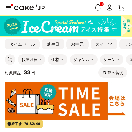
3
タイムセール
誕生日
お中元
スイーツ
ラ
お届け日
価格
ジャンル
シーン
33
並べ替え
対象商品:
件
終了まで
9:32:49