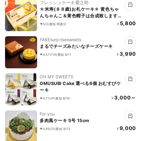
フレッシュケーキ愛之助
☆米寿(８８歳)お札ケーキ☆ 黄色ちゃ
んちゃんこ＆黄色帽子は合成致します※
お体は福沢諭吉のまま、お顔・ちゃんち
5,800
¥
5
(3)
最短 明後日
ゃんこ・帽子の合成になります。 1束タ
イプ
FAKEsurprisesweets
まるでチーズみたいなチーズケーキ
3,990
¥
4.57
(110)
最短 8/11
OH MY SWEETS
OMUSUBI Cake 選べる6個 おむすびケ
ーキ
3,000～
¥
4.71
(41)
最短 8/19
For you
多肉風ケーキ 5号 15cm
9,000
¥
4.95
(21)
最短 8/13