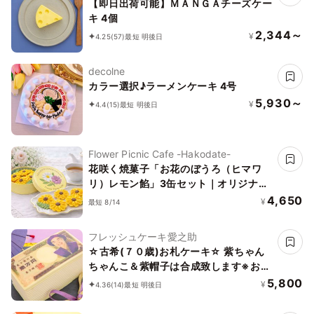
【即日出荷可能】ＭＡＮＧＡチーズケー
キ 4個
2,344～
¥
4.25
(57)
最短 明後日
decolne
カラー選択♪ラーメンケーキ 4号
5,930～
¥
4.4
(15)
最短 明後日
Flower Picnic Cafe -Hakodate-
花咲く焼菓子「お花のぼうろ（ヒマワ
リ）レモン餡」3缶セット｜オリジナル
紙袋を3枚
4,650
¥
最短 8/14
フレッシュケーキ愛之助
☆古希(７０歳)お札ケーキ☆ 紫ちゃん
ちゃんこ＆紫帽子は合成致します※お体
は福沢諭吉のまま、お顔・ちゃんちゃん
5,800
¥
4.36
(14)
最短 明後日
こ・帽子の合成になります。 1束タイプ