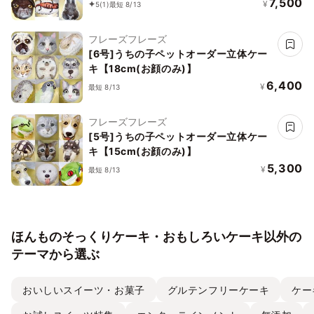
7,500
¥
5
(1)
最短 8/13
フレーズフレーズ
[6号]うちの子ペットオーダー立体ケー
キ【18cm(お顔のみ)】
6,400
¥
最短 8/13
フレーズフレーズ
[5号]うちの子ペットオーダー立体ケー
キ【15cm(お顔のみ)】
5,300
¥
最短 8/13
ほんものそっくりケーキ・おもしろいケーキ以外の
テーマから選ぶ
おいしいスイーツ・お菓子
グルテンフリーケーキ
ケー