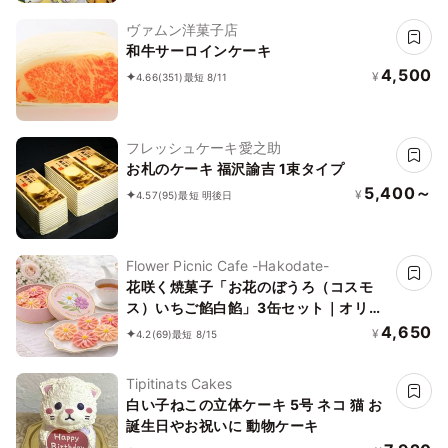
ヴァムン洋菓子店
和牛サーロインケーキ
4,500
¥
4.66
(351)
最短 8/11
フレッシュケーキ愛之助
お札のケーキ 福沢諭吉 1束タイプ
5,400～
¥
4.57
(95)
最短 明後日
Flower Picnic Cafe -Hakodate-
花咲く焼菓子「お花のぼうろ（コスモ
ス）いちご餡白餡」3缶セット｜オリジ
ナル紙袋を3枚
4,650
¥
4.2
(69)
最短 8/15
Tipitinats Cakes
白い子ねこの立体ケーキ 5号 ネコ 猫 お
誕生日やお祝いに 動物ケーキ