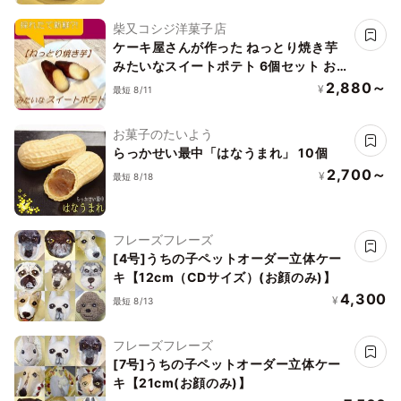
柴又コシジ洋菓子店
ケーキ屋さんが作った ねっとり焼き芋
みたいなスイートポテト 6個セット お
中元2026
2,880～
¥
最短 8/11
お菓子のたいよう
らっかせい最中「はなうまれ」 10個
2,700～
¥
最短 8/18
フレーズフレーズ
[4号]うちの子ペットオーダー立体ケー
キ【12cm（CDサイズ）(お顔のみ)】
4,300
¥
最短 8/13
フレーズフレーズ
[7号]うちの子ペットオーダー立体ケー
キ【21cm(お顔のみ)】