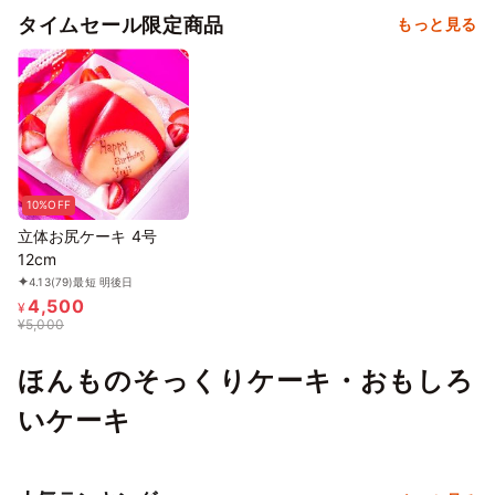
タイムセール限定商品
もっと見る
10%OFF
立体お尻ケーキ 4号
12cm
4.13
(79)
最短 明後日
4,500
¥
¥
5,000
ほんものそっくりケーキ・おもしろ
いケーキ