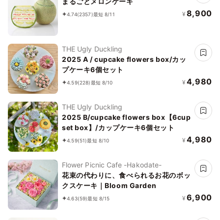
まるごとメロンケーキ
8,900
¥
4.74
(2357)
最短 8/11
THE Ugly Duckling
2025 A / cupcake flowers box/カッ
プケーキ6個セット
4,980
¥
4.59
(228)
最短 8/10
THE Ugly Duckling
2025 B/cupcake flowers box【6cup
set box】/カップケーキ6個セット
4,980
¥
4.59
(51)
最短 8/10
Flower Picnic Cafe -Hakodate-
花束の代わりに、食べられるお花のボッ
クスケーキ｜Bloom Garden
6,900
¥
4.63
(59)
最短 8/15