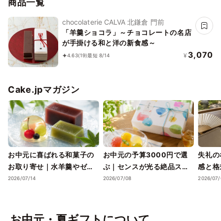
商品一覧
chocolaterie CALVA 北鎌倉 門前
「羊羹ショコラ」～チョコレートの名店
が手掛ける和と洋の新食感～
3,070
¥
4.63
(19)
最短 8/14
Cake.jpマガジン
お中元に喜ばれる和菓子の
お中元の予算3000円で選
失礼の
お取り寄せ｜水羊羹やゼリ
ぶ｜センスが光る絶品スイ
感と格
ーで涼を届ける夏ギフト
ーツギフトと失敗しない選
ツギフ
2026/07/14
2026/07/08
2026/07/
び方
お中元・夏ギフトについて