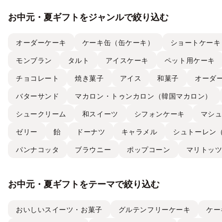
お中元・夏ギフトをジャンルで絞り込む
オーダーケーキ
ケーキ缶（缶ケーキ）
ショートケーキ
モンブラン
タルト
アイスケーキ
ペット用ケーキ
チョコレート
焼き菓子
アイス
和菓子
オーダ
バターサンド
マカロン・トゥンカロン（韓国マカロン）
シュークリーム
和スイーツ
シフォンケーキ
マシ
ゼリー
飴
ドーナツ
キャラメル
シュトーレン
パンナコッタ
ブラウニー
ポップコーン
マリトッ
お中元・夏ギフトをテーマで絞り込む
おいしいスイーツ・お菓子
グルテンフリーケーキ
ケー