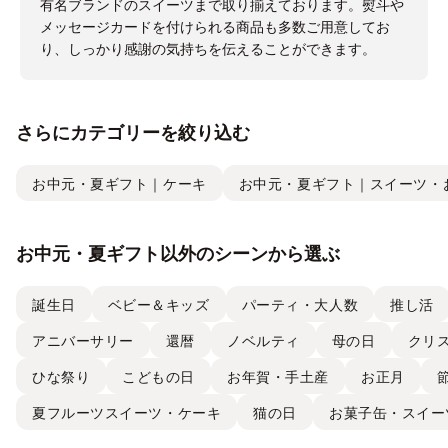
有名ブランドのスイーツまで取り揃えております。熨斗や
メッセージカードを付けられる商品も多数ご用意してお
り、しっかり感謝の気持ちを伝えることができます。
さらにカテゴリーを絞り込む
お中元・夏ギフト｜ケーキ
お中元・夏ギフト｜スイーツ・
お中元・夏ギフト以外のシーンから選ぶ
誕生日
ベビー＆キッズ
パーティ・大人数
推し活
アニバーサリー
還暦
ノベルティ
母の日
クリ
ひな祭り
こどもの日
お年賀・手土産
お正月
夏フルーツスイーツ・ケーキ
猫の日
お菓子缶・スイー