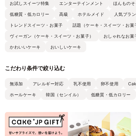
お試しスイーツ特集
エンターテインメント
ほんものそ
低糖質・低カロリー
高級
ホテルメイド
人気ブラ
トレンドスイーツ・お菓子
話題（ケーキ・スイーツ・お菓
ヴィーガン（ケーキ・スイーツ・お菓子）
おしゃれなお菓
かわいいケーキ
おいしいケーキ
こだわり条件で絞り込む
無添加
アレルギー対応
乳不使用
卵不使用
Ca
ホールケーキ
韓国（センイル）
低糖質・低カロリー