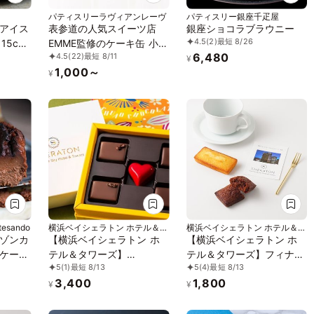
パティスリーラヴィアンレーヴ
パティスリー銀座千疋屋
アイス
表参道の人気スイーツ店
銀座ショコラブラウニー
4.5
(2)
最短 8/26
15cm
EMME監修のケーキ缶 小サ
6,480
4.5
(22)
最短 8/11
イズ250ml 3缶入 （薔薇と
¥
1,000～
イチゴ缶、モンブラン缶、
¥
オペラ缶、全3種から選べ
る3種）
esando
横浜ベイシェラトン ホテル＆タ
横浜ベイシェラトン ホテル＆タ
ワーズ
ワーズ
ゾンカ
【横浜ベイシェラトン ホ
【横浜ベイシェラトン ホ
ケーキ
テル＆タワーズ】
テル＆タワーズ】フィナン
5
(1)
最短 8/13
5
(4)
最短 8/13
「BÉSAME MUCHO（ベサ
シェ2種 5個入り
3,400
1,800
メムーチョ）」※5ピース
¥
¥