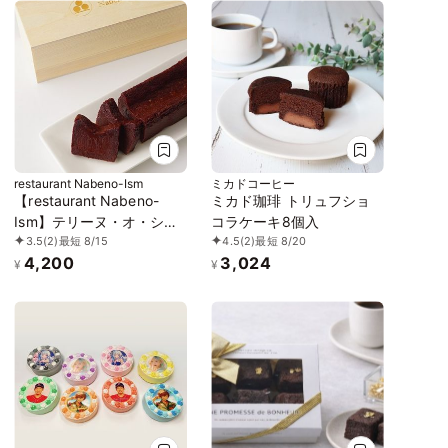
restaurant Nabeno-Ism
ミカドコーヒー
【restaurant Nabeno-
ミカド珈琲 トリュフショ
Ism】テリーヌ・オ・ショ
コラケーキ8個入
3.5
(2)
最短 8/15
4.5
(2)
最短 8/20
コラ 七味唐辛子
4,200
3,024
¥
¥