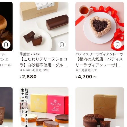
イーツ》
ール
季菓貴 kikaki
パティスリーラヴィアンレーヴ
ンシェ
【こだわりテリーヌショコ
【都内の人気店・パティス
ロール
ラ】白砂糖不使用・グルテ
リーラヴィアンレーヴ】ハ
4.74
(54)
最短 8/10
5
(1)
最短 8/11
ンフリー・無添加 濃厚チ
ートのチョコレートケーキ
2,880
4,700～
ョコレートケーキ ガトー
4号
¥
¥
ショコラ