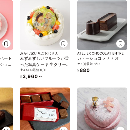
おかし家いちごおじさん
ATELIER CHOCOLAT ENTRE
ハート
みずみずしいフルーツが乗
ガトーショコラ カカオ
5
(1)
最短 8/15
ション
った写真ケーキ 生クリー
880
4.5
(4)
最短 8/11
ム 5号 3～5名様向け
¥
3,960～
¥