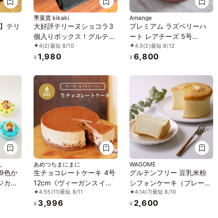
季菓貴 kikaki
Amange
】テリ
大好評テリーヌショコラ3
プレミアム ラズベリーハ
個入りボックス！グルテン
ート レアチーズ 5号
4
(2)
最短 8/10
4.5
(2)
最短 8/12
フリー・白砂糖不使用
（15cm）
1,980
6,800
¥
¥
ん
あめつちまにまに
WAGOME
9色か
生チョコレートケーキ 4号
グルテンフリー 豆乳米粉
ジカラ
12cm《ヴィーガンスイー
シフォンケーキ（プレー
4.55
(11)
最短 8/11
4.14
(7)
最短 8/10
ーキ 3
ツ・ヴィーガンケーキ》
ン）13cm ヴィーガン アレ
3,996
2,600
ルギー対応 小麦なし 卵な
¥
¥
し 乳なし《ヴィーガンス