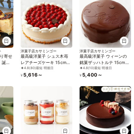
キ
洋菓子店カサミンゴー
洋菓子店カサミンゴー
り寄せ
最高級洋菓子 シュス木苺
最高級洋菓子 ウィーンの
！誕生
レアチーズケーキ 15cm
銘菓ザッハトルテ 15cm
4.8
(80)
最短 明後日
4.8
(10)
最短 明後日
約2
(記念日＆)
(記念日＆)
5,616～
5,400～
の「熟
¥
¥
キ」