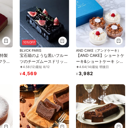
10%OFF
BLVCK PARIS
AND CAKE（アンドケーキ）
特製
宝石箱のような黒いフルー
【AND CAKE】ショートケ
フラン
ツのチーズムースドリップ
ーキ&ショートケーキ ショ
4.58
(12)
最短 8/12
4.64
(14)
最短 明後日
フラン
ケーキ
コラ 4P
4,569
3,982
¥
¥