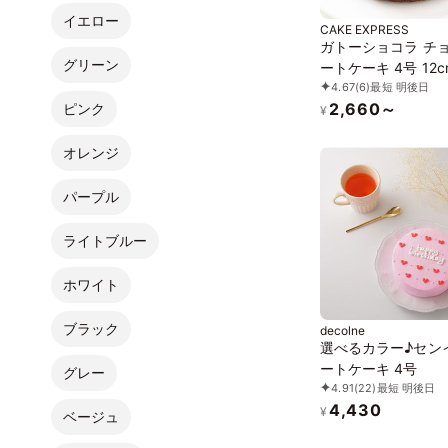
イエロー
CAKE EXPRESS
ガトーショコラ チ
グリーン
ートケーキ 4号 12c
4.67
(6)
最短 明後日
gateau-4
2,660～
ピンク
¥
オレンジ
パープル
ライトブルー
ホワイト
ブラック
decolne
選べるカラー♪セン
ートケーキ 4号
グレー
4.91
(22)
最短 明後日
4,430
¥
ベージュ