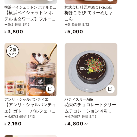
横浜ベイシェラトン ホテル＆タ
株式会社 叶匠寿庵 Cake.jp店
ワーズ
【横浜ベイシェラトン ホ
梅ほころび てりーぬしょ
テル＆タワーズ】フルーツ
こら
5
(2)
最短 8/15
5
(1)
最短 8/12
タルト3種 10個入り
3,800
5,000
¥
¥
アンリ・シャルパンティエ
パティスリーAile
【アンリ・シャルパンティ
花束のチョコレートクリー
エ】ガトー・パルフェ〈シ
ムデコレーション 4号
4.67
(3)
最短 8/13
4.74
(97)
最短 8/13
ョートケーキ×ザッハトル
12cm
2,160
4,800～
テ〉
¥
¥