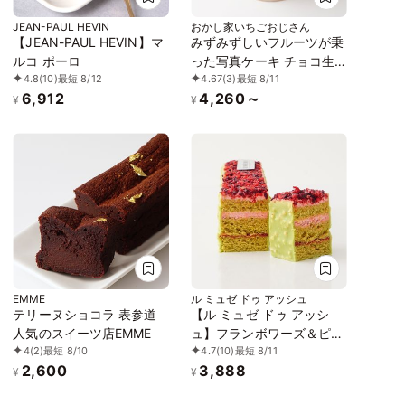
JEAN-PAUL HEVIN
おかし家いちごおじさん
【JEAN-PAUL HEVIN】マ
みずみずしいフルーツが乗
ルコ ポーロ
った写真ケーキ チョコ生
4.8
(10)
最短 8/12
4.67
(3)
最短 8/11
クリーム 5号 3～5名様向
6,912
4,260～
け
¥
¥
EMME
ル ミュゼ ドゥ アッシュ
テリーヌショコラ 表参道
【ル ミュゼ ドゥ アッシ
人気のスイーツ店EMME
ュ】フランボワーズ＆ピス
4
(2)
最短 8/10
4.7
(10)
最短 8/11
ターシュ／
2,600
3,888
¥
¥