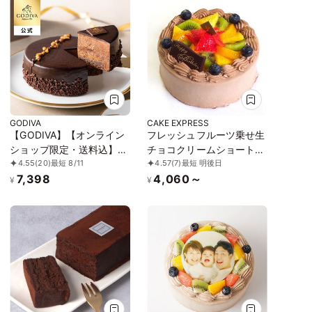
GODIVA
CAKE EXPRESS
【GODIVA】【オンライン
フレッシュフルーツ乗せ生
ショップ限定・送料込】ガ
チョコクリームショートケ
4.55
(20)
最短 8/11
4.57
(7)
最短 明後日
トー トリュフ ショコラ
ーキ 4号 12cm choco-4
7,398
4,060～
¥
¥