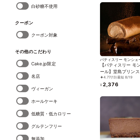
白砂糖不使用
クーポン
クーポン対象
その他のこだわり
パティスリー モンシェ
Cake.jp限定
【パティスリー モ
ール】堂島プリンス
名店
4.77
(13)
最短 8/19
2,376
¥
ヴィーガン
ホールケーキ
低糖質・低カロリー
グルテンフリー
無添加