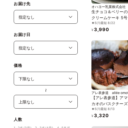
お届け先
オハヨー乳業株式会社
生チョコ＆ベリーの
クリームケーキ 5号 
5
(1)
最短 8/22
アイス 2026
3,990
¥
お届け日
価格
〜
アレ表参道 allée omot
【アレ表参道】アマ
カオのバスクチーズ
5
(1)
最短 8/13
4号
3,320
¥
人数
1~2名(3号)、2~3名(4号)、4~5名(5