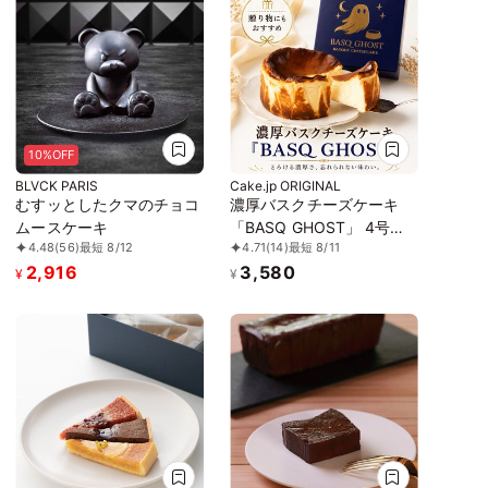
10%OFF
BLVCK PARIS
Cake.jp ORIGINAL
むすッとしたクマのチョコ
濃厚バスクチーズケーキ
ムースケーキ
「BASQ GHOST」 4号
4.48
(56)
最短 8/12
4.71
(14)
最短 8/11
（12㎝）｜香ばしさととろ
2,916
3,580
ける幻のくちどけ
¥
¥