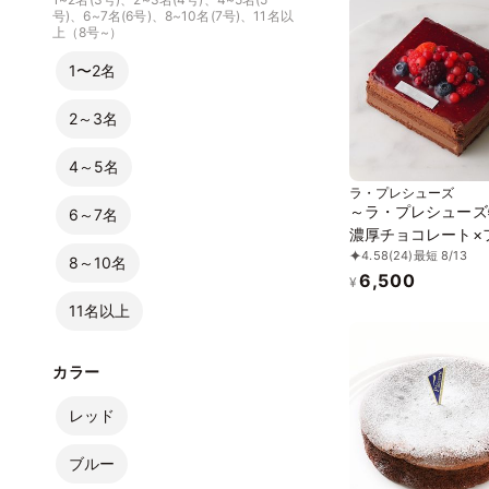
号)、6~7名(6号)、8~10名(7号)、11名以
上（8号~）
1〜2名
2～3名
4～5名
ラ・プレシューズ
～ラ・プレシューズ
6～7名
濃厚チョコレート×
4.58
(24)
最短 8/13
ボワーズ～ショコラ
8～10名
6,500
ボワーズ
¥
11名以上
カラー
レッド
ブルー