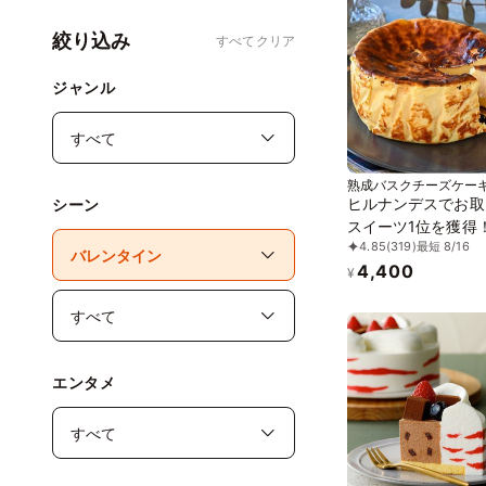
絞り込み
すべてクリア
ジャンル
熟成バスクチーズケー
ヒルナンデスでお取
シーン
スイーツ1位を獲得
4.85
(319)
最短 8/16
日に 熟成で旨味成分
4,400
倍！グルテンフリー
¥
成バスクチーズケー
誕生日プレゼント
エンタメ