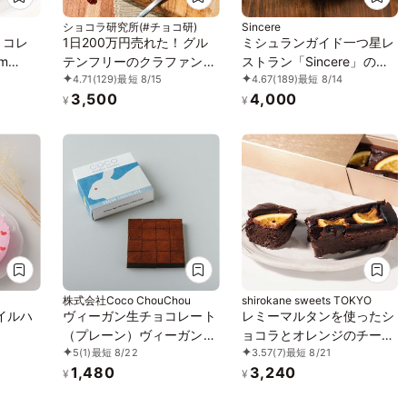
ショコラ研究所(#チョコ研)
Sincere
ョコレ
1日200万円売れた！グル
ミシュランガイド一つ星レ
m
テンフリーのクラファン達
ストラン「Sincere」のア
4.71
(129)
最短 8/15
4.67
(189)
最短 8/14
成率1339％の濃厚ガトー
マゾンカカオのショコラテ
3,500
4,000
ショコラ誕生日プレゼント
リーヌ
¥
¥
株式会社Coco ChouChou
shirokane sweets TOKYO
イルハ
ヴィーガン生チョコレート
レミーマルタンを使ったシ
（プレーン）ヴィーガン
ョコラとオレンジのチーズ
5
(1)
最短 8/22
3.57
(7)
最短 8/21
グルテンフリー 白砂糖不
ケーキ
1,480
3,240
使用
¥
¥