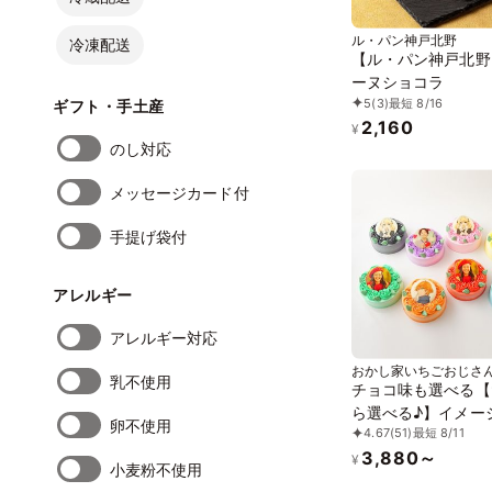
ル・パン神戸北野
冷凍配送
【ル・パン神戸北野
ーヌショコラ
5
(3)
最短 8/16
ギフト・手土産
2,160
¥
のし対応
メッセージカード付
手提げ袋付
アレルギー
アレルギー対応
おかし家いちごおじさ
乳不使用
チョコ味も選べる【
ら選べる♪】イメー
卵不使用
4.67
(51)
最短 8/11
ーのフラワー写真ケ
3,880～
号 1～2名様向け
¥
小麦粉不使用