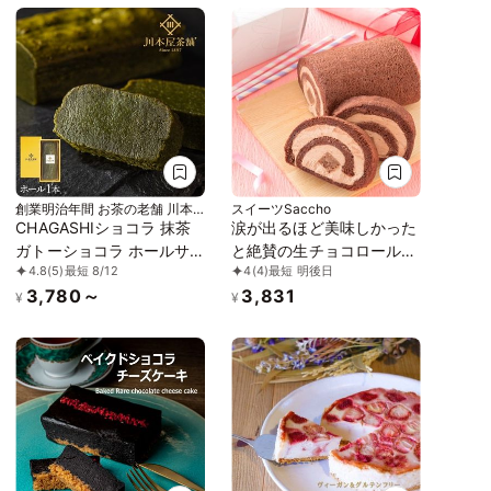
べたらわかる、美味さで
す。
創業明治年間 お茶の老舗 川本
スイーツSaccho
屋
CHAGASHIショコラ 抹茶
涙が出るほど美味しかった
ガトーショコラ ホールサ
と絶賛の生チョコロール！
4.8
(5)
最短 8/12
4
(4)
最短 明後日
イズ ギフト お中元2026
なめらか生チョコバーが丸
3,780～
3,831
ごと！ 大人の生チョコロ
¥
¥
ール ギフト