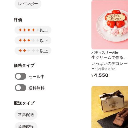
レインボー
評価
以上
以上
以上
パティスリーAile
生クリームで作る、
いっぱいのデコレー
価格タイプ
5
(2)
最短 8/12
4号 12cm
4,550
¥
セール中
送料無料
配送タイプ
常温配送
冷蔵配送