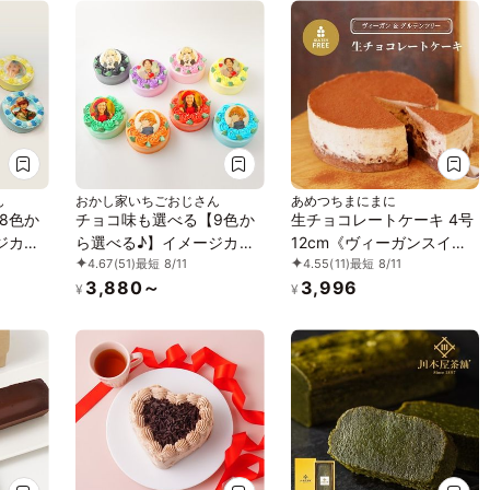
ん
おかし家いちごおじさん
あめつちまにまに
8色か
チョコ味も選べる【9色か
生チョコレートケーキ 4号
ジカラ
ら選べる♪】イメージカラ
12cm《ヴィーガンスイー
4.67
(51)
最短 8/11
4.55
(11)
最短 8/11
ーキ 3
ーのフラワー写真ケーキ 3
ツ・ヴィーガンケーキ》
3,880～
3,996
号 1～2名様向け
¥
¥