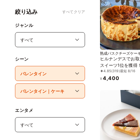
絞り込み
すべてクリア
ジャンル
熟成バスクチーズケー
ヒルナンデスでお取
シーン
スイーツ1位を獲得
4.85
(319)
最短 8/16
日に 熟成で旨味成分
4,400
倍！グルテンフリー
¥
成バスクチーズケー
誕生日プレゼント
エンタメ