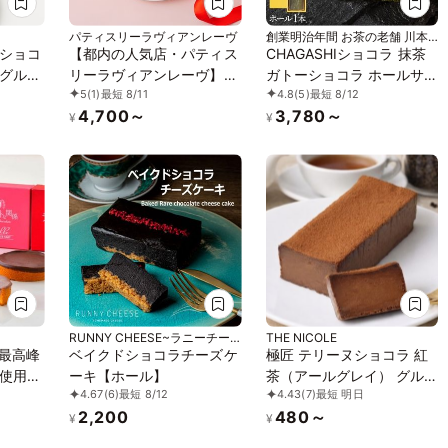
パティスリーラヴィアンレーヴ
創業明治年間 お茶の老舗 川本
屋
ショコ
【都内の人気店・パティス
CHAGASHIショコラ 抹茶
グルテ
リーラヴィアンレーヴ】ハ
ガトーショコラ ホールサ
5
(1)
最短 8/11
4.8
(5)
最短 8/12
濃厚チ
ートのチョコレートケーキ
イズ ギフト お中元2026
4,700～
3,780～
ガトー
4号
¥
¥
RUNNY CHEESE~ラニーチー
THE NICOLE
ズ~
 最高峰
ベイクドショコラチーズケ
極匠 テリーヌショコラ 紅
使用し
ーキ【ホール】
茶（アールグレイ） グル
4.67
(6)
最短 8/12
4.43
(7)
最短 明日
、さく
テンフリー ～
2,200
480～
レート
TOROKETERU～【濃厚な
¥
¥
口溶けは美味さとな