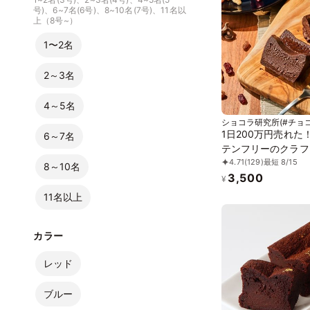
号)、6~7名(6号)、8~10名(7号)、11名以
上（8号~）
1〜2名
2～3名
4～5名
ショコラ研究所(#チョコ
1日200万円売れた
6～7名
テンフリーのクラフ
4.71
(129)
最短 8/15
成率1339％の濃厚
8～10名
3,500
ショコラ誕生日プレ
¥
11名以上
カラー
レッド
ブルー