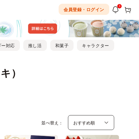
3
会員登録・ログイン
ギー対応
推し活
和菓子
キャラクター
ーキ）
並べ替え：