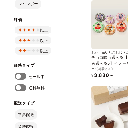
レインボー
評価
以上
以上
以上
おかし家いちごおじさ
チョコ味も選べる【
ら選べる♪】イメー
価格タイプ
5
(4)
最短 8/11
ーのセンイル写真ケ
3,880～
号 1～2名様向け
¥
セール中
送料無料
配送タイプ
常温配送
冷蔵配送