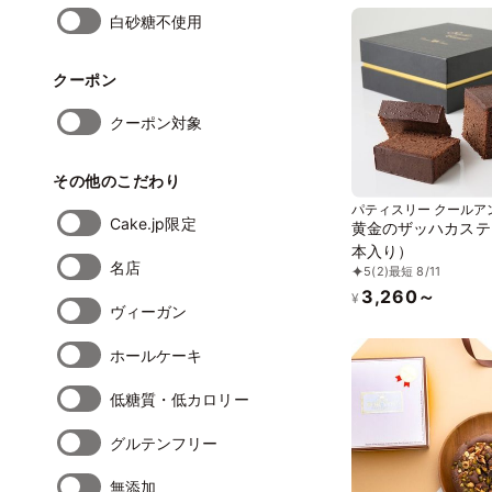
白砂糖不使用
クーポン
クーポン対象
その他のこだわり
パティスリー クールア
Cake.jp限定
ト
黄金のザッハカステ
本入り）
名店
5
(2)
最短 8/11
3,260～
¥
ヴィーガン
ホールケーキ
低糖質・低カロリー
グルテンフリー
無添加