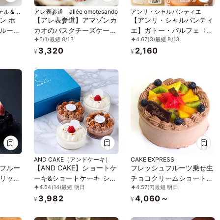
テル＆タ
アレ表参道 allée omotesando
アンリ・シャルパンティエ
ン ホ
【アレ表参道】アマゾンカ
【アンリ・シャルパンティ
ルーツ
カオのバスクチーズケーキ
エ】ガトー・パルフェ〈シ
5
(1)
最短 8/13
4.67
(3)
最短 8/13
4号
ョートケーキ×ザッハトル
3,320
2,160
テ〉
¥
¥
AND CAKE（アンドケーキ）
CAKE EXPRESS
フルー
【AND CAKE】ショートケ
フレッシュフルーツ乗せ生
リップ
ーキ&ショートケーキ ショ
チョコクリームショートケ
4.64
(14)
最短 明日
4.57
(7)
最短 明日
コラ 4P
ーキ 4号 12cm choco-4
3,982
4,060～
¥
¥