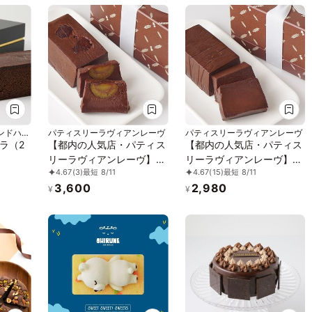
る】・・・。 アールグレ
イの爽やかな口溶け
ンドハー
パティスリーラヴィアンレーヴ
パティスリーラヴィアンレーヴ
ラ（2
【都内の人気店・パティス
【都内の人気店・パティス
リーラヴィアンレーヴ】テ
リーラヴィアンレーヴ】テ
4.67
(3)
最短 8/11
4.67
(15)
最短 8/11
リーヌ・ショコラマロン
リーヌショコラ
3,600
2,980
¥
¥