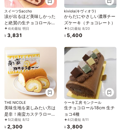
スイーツSaccho
kiviola(キヴィオラ)
涙が出るほど美味しかった
からだにやさしい濃厚チー
と絶賛の生チョコロール！
ズケーキ（チョコレート）
4
(4)
最短 明日
5
(2)
最短 8/20
なめらか生チョコバーが丸
3,831
5,400
ごと！ 大人の生チョコロ
¥
¥
ール ギフト
THE NICOLE
ケーキ工房 モンクール
美味生地を楽しみたい方は
生チョコロール18cm 生チ
是非！南蛮カステラロール
ョコ4種
5
(2)
最短 8/12
4
(2)
最短 8/11
ケーキ
2,300
3,800
¥
¥