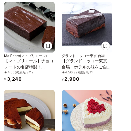
Ma Priere(マ・プリエール)
グランドニッコー東京 台場
【マ・プリエール】チョコ
【グランドニッコー東京
レートの名店特製！
台場・ホテルの味をご自宅
4.56
(9)
最短 8/12
4.56
(39)
最短 8/11
PACARI社製カカオの華や
で】ショコラ ドゥ スール
3,240
2,900
かな香り×とろけて濃厚テ
¥
¥
リーヌショコラ