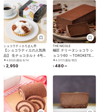
ショコラティエろまん亭
THE NICOLE
【ショコラティエの人気商
極匠 テリーヌショコラ シ
品】 生チョコタルト 4号
ョコラ60 ～TOROKETERU
4.83
(6)
最短 8/14
4.57
(7)
最短 明日
12cm
～ グルテンフリー 【濃厚
2,950
480～
な口溶けは美味さとな
¥
¥
る】・・・【美味宣言】比
べたらわかる、美味さで
す。