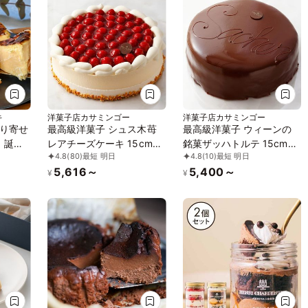
キ
洋菓子店カサミンゴー
洋菓子店カサミンゴー
り寄せ
最高級洋菓子 シュス木苺
最高級洋菓子 ウィーンの
！誕生
レアチーズケーキ 15cm
銘菓ザッハトルテ 15cm
4.8
(80)
最短 明日
4.8
(10)
最短 明日
約2
(記念日＆)
(記念日＆)
5,616～
5,400～
の「熟
¥
¥
キ」