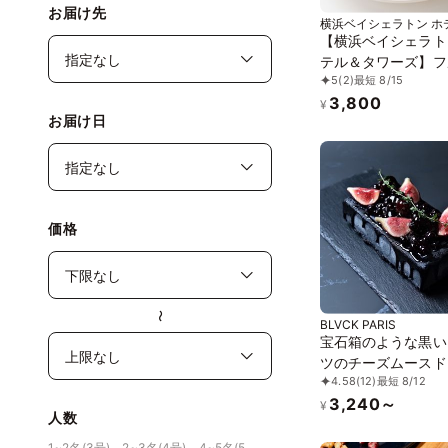
お届け先
横浜ベイシェラトン ホ
ワーズ
【横浜ベイシェラト
テル＆タワーズ】フ
5
(2)
最短 8/15
タルト3種 10個入り
3,800
¥
お届け日
価格
〜
BLVCK PARIS
宝石箱のような黒い
ツのチーズムースド
4.58
(12)
最短 8/12
ケーキ
3,240～
¥
人数
1~2名(3号)、2~3名(4号)、4~5名(5