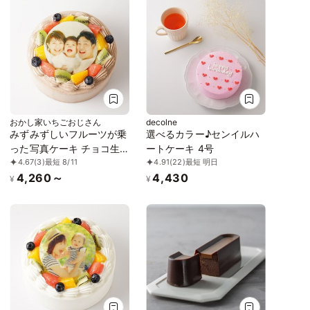
おかし家いちごおじさん
decolne
みずみずしいフルーツが乗
選べるカラー♪センイルハ
った写真ケーキ チョコ生
ートケーキ 4号
4.67
(3)
最短 8/11
4.91
(22)
最短 明日
クリーム 5号 3～5名様向
4,260～
4,430
け
¥
¥