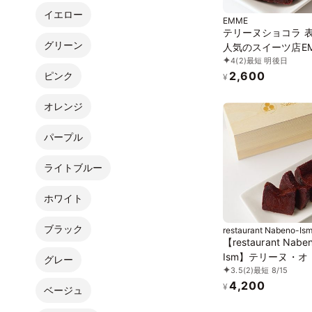
イエロー
EMME
テリーヌショコラ 
グリーン
人気のスイーツ店EM
4
(2)
最短 明後日
2,600
ピンク
¥
オレンジ
パープル
ライトブルー
ホワイト
ブラック
restaurant Nabeno-Is
【restaurant Nabe
Ism】テリーヌ・オ
グレー
3.5
(2)
最短 8/15
コラ 七味唐辛子
4,200
¥
ベージュ