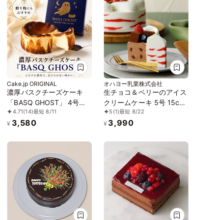
Cake.jp ORIGINAL
オハヨー乳業株式会社
濃厚バスクチーズケーキ
生チョコ＆ベリーのアイス
「BASQ GHOST」 4号
クリームケーキ 5号 15cm
4.71
(14)
最短 8/11
5
(1)
最短 8/22
（12㎝）｜香ばしさととろ
アイス 2026
3,580
3,990
ける幻のくちどけ
¥
¥