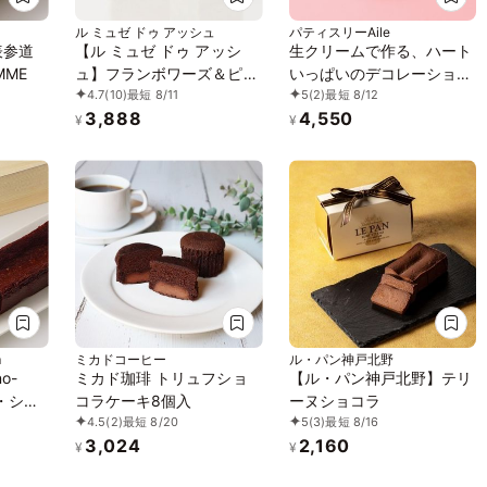
ル ミュゼ ドゥ アッシュ
パティスリーAile
表参道
【ル ミュゼ ドゥ アッシ
生クリームで作る、ハート
ME
ュ】フランボワーズ＆ピス
いっぱいのデコレーション
4.7
(10)
最短 8/11
5
(2)
最短 8/12
ターシュ／
4号 12cm
3,888
4,550
¥
¥
m
ミカドコーヒー
ル・パン神戸北野
no-
ミカド珈琲 トリュフショ
【ル・パン神戸北野】テリ
・ショ
コラケーキ8個入
ーヌショコラ
4.5
(2)
最短 8/20
5
(3)
最短 8/16
3,024
2,160
¥
¥