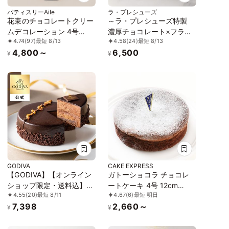
パティスリーAile
ラ・プレシューズ
花束のチョコレートクリー
～ラ・プレシューズ特製
ムデコレーション 4号
濃厚チョコレート×フラン
4.74
(97)
最短 8/13
4.58
(24)
最短 8/13
12cm
ボワーズ～ショコラフラン
4,800～
6,500
ボワーズ
¥
¥
GODIVA
CAKE EXPRESS
【GODIVA】【オンライン
ガトーショコラ チョコレ
ショップ限定・送料込】ガ
ートケーキ 4号 12cm
4.55
(20)
最短 8/11
4.67
(6)
最短 明日
トー トリュフ ショコラ
gateau-4
7,398
2,660～
¥
¥