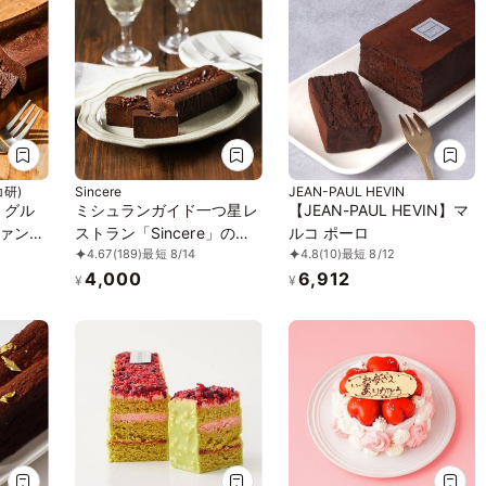
研)
Sincere
JEAN-PAUL HEVIN
！グル
ミシュランガイド一つ星レ
【JEAN-PAUL HEVIN】マ
ァン達
ストラン「Sincere」のア
ルコ ポーロ
4.67
(189)
最短 8/14
4.8
(10)
最短 8/12
ガトー
マゾンカカオのショコラテ
4,000
6,912
ゼント
リーヌ
¥
¥