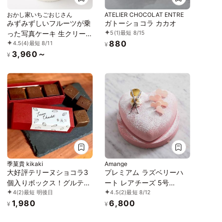
おかし家いちごおじさん
ATELIER CHOCOLAT ENTRE
みずみずしいフルーツが乗
ガトーショコラ カカオ
5
(1)
最短 8/15
った写真ケーキ 生クリー
880
4.5
(4)
最短 8/11
ム 5号 3～5名様向け
¥
3,960～
¥
季菓貴 kikaki
Amange
大好評テリーヌショコラ3
プレミアム ラズベリーハ
個入りボックス！グルテン
ート レアチーズ 5号
4
(2)
最短 明後日
4.5
(2)
最短 8/12
フリー・白砂糖不使用
（15cm）
1,980
6,800
¥
¥