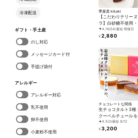
季菓貴 kikaki
冷凍配送
【こだわりテリーヌ
ラ】白砂糖不使用・
4.74
(54)
最短 明後日
ンフリー・無添加 
ギフト・手土産
2,880
ョコレートケーキ 
¥
のし対応
ショコラ
メッセージカード付
手提げ袋付
アレルギー
アレルギー対応
チョコレートな関係
乳不使用
生チョコタルト3種
クーベルチュールを
卵不使用
4.5
(2)
最短 8/12
た、ぱりっ、とろっ
3,200
っの食感。 チョコ
¥
小麦粉不使用
な関係