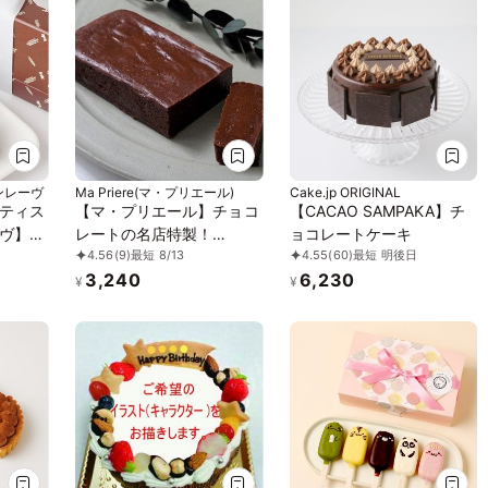
ンレーヴ
Ma Priere(マ・プリエール)
Cake.jp ORIGINAL
ティス
【マ・プリエール】チョコ
【CACAO SAMPAKA】チ
ヴ】テ
レートの名店特製！
ョコレートケーキ
4.56
(9)
最短 8/13
4.55
(60)
最短 明後日
PACARI社製カカオの華や
3,240
6,230
かな香り×とろけて濃厚テ
¥
¥
リーヌショコラ