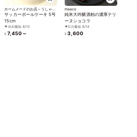
ホームメードのお店～うしゃぎ
maaco
さん～
サッカーボールケーキ 5号
純米大吟醸酒粕の濃厚テリ
15cm
ーヌショコラ
4
(4)
最短 8/13
5
(1)
最短 8/14
7,450～
3,600
¥
¥