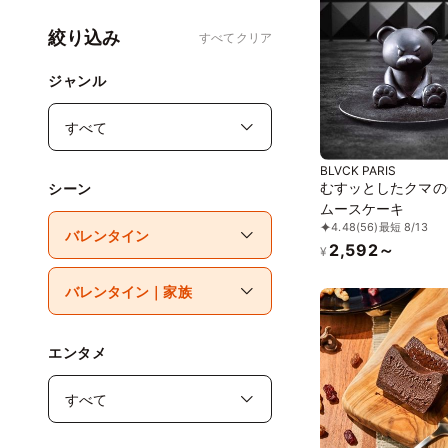
絞り込み
すべてクリア
ジャンル
BLVCK PARIS
むすッとしたクマの
シーン
ムースケーキ
4.48
(56)
最短 8/13
2,592～
¥
エンタメ