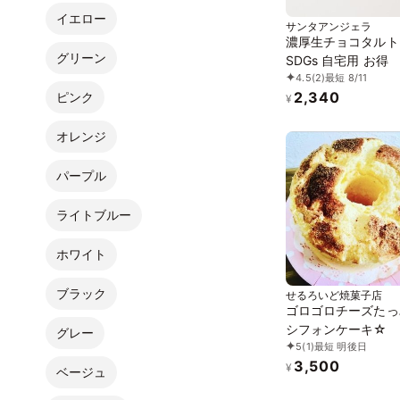
イエロー
サンタアンジェラ
濃厚生チョコタルト
グリーン
SDGs 自宅用 お得
4.5
(2)
最短 8/11
2,340
ピンク
¥
オレンジ
パープル
ライトブルー
ホワイト
ブラック
せるろいど焼菓子店
ゴロゴロチーズたっ
シフォンケーキ☆
グレー
5
(1)
最短 明後日
3,500
¥
ベージュ