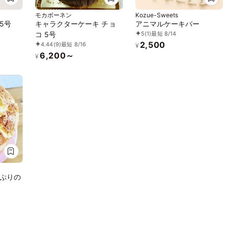
モカボーネン
Kozue-Sweets
5号
キャラクターケーキ チョ
アニマルケーキバー
5
(1)
最短 8/14
コ 5号
2,500
4.44
(9)
最短 8/16
¥
6,200～
¥
ぷりの