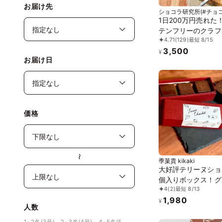
お届け先
ショコラ研究所(#チョコ
1日200万円売れた
テンフリーのクラフ
4.71
(129)
最短 8/15
成率1339％の濃厚
3,500
ショコラ誕生日プレ
¥
お届け日
価格
〜
季菓貴 kikaki
大好評テリーヌショ
個入りボックス！グ
4
(2)
最短 8/13
フリー・白砂糖不使
1,980
¥
人数
1~2名(3号)、2~3名(4号)、4~5名(5