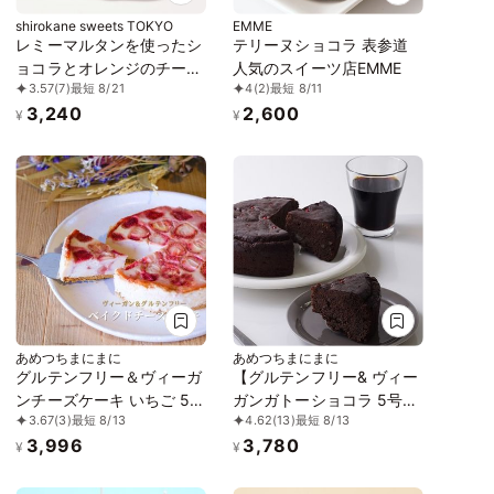
shirokane sweets TOKYO
EMME
レミーマルタンを使ったシ
テリーヌショコラ 表参道
ョコラとオレンジのチーズ
人気のスイーツ店EMME
3.57
(7)
最短 8/21
4
(2)
最短 8/11
ケーキ
3,240
2,600
¥
¥
あめつちまにまに
あめつちまにまに
グルテンフリー＆ヴィーガ
【グルテンフリー& ヴィー
ンチーズケーキ いちご 5号
ガンガトーショコラ 5号
3.67
(3)
最短 8/13
4.62
(13)
最短 8/13
15cm《ヴィーガンスイー
《米粉のガトーショコラ》
3,996
3,780
ツ》
¥
¥