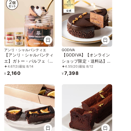
アンリ・シャルパンティエ
GODIVA
【アンリ・シャルパンティ
【GODIVA】【オンライン
エ】ガトー・パルフェ〈シ
ショップ限定・送料込】ガ
4.67
(3)
最短 8/14
4.55
(20)
最短 8/12
ョートケーキ×ザッハトル
トー トリュフ ショコラ
2,160
7,398
テ〉
¥
¥