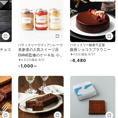
パティスリーラヴィアンレーヴ
パティスリー銀座千疋屋
チョコ
表参道の人気スイーツ店
銀座ショコラブラウニー
4.5
(2)
最短 8/27
EMME監修のケーキ缶 小サ
6,480
4.5
(22)
最短 8/12
イズ250ml 3缶入 （薔薇と
¥
1,000～
イチゴ缶、モンブラン缶、
¥
オペラ缶、全3種から選べ
る3種）