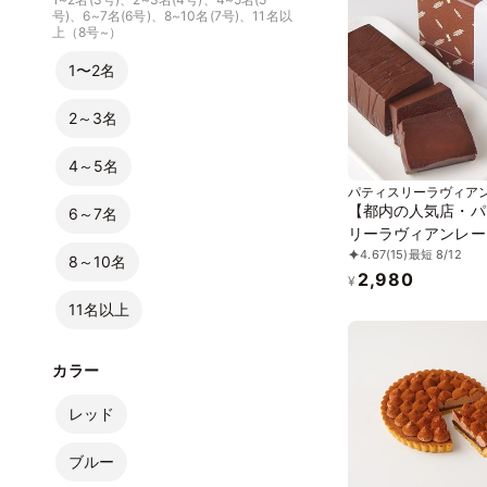
号)、6~7名(6号)、8~10名(7号)、11名以
上（8号~）
1〜2名
2～3名
4～5名
パティスリーラヴィア
【都内の人気店・パ
6～7名
リーラヴィアンレー
4.67
(15)
最短 8/12
リーヌショコラ
8～10名
2,980
¥
11名以上
カラー
レッド
ブルー