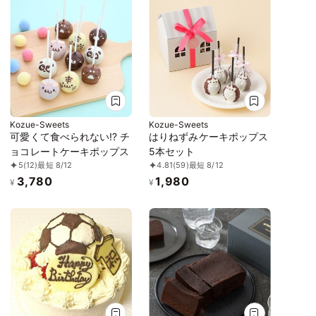
Kozue-Sweets
Kozue-Sweets
可愛くて食べられない⁉︎ チ
はりねずみケーキポップス
ョコレートケーキポップス
5本セット
5
(12)
最短 8/12
4.81
(59)
最短 8/12
3,780
1,980
¥
¥