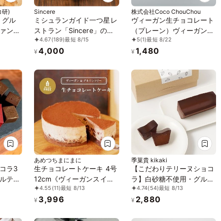
研)
Sincere
株式会社Coco ChouChou
！グル
ミシュランガイド一つ星レ
ヴィーガン生チョコレート
ァン達
ストラン「Sincere」のア
（プレーン）ヴィーガン
4.67
(189)
最短 8/15
5
(1)
最短 8/22
ガトー
マゾンカカオのショコラテ
グルテンフリー 白砂糖不
4,000
1,480
ゼント
リーヌ
使用
¥
¥
あめつちまにまに
季菓貴 kikaki
コラ3
生チョコレートケーキ 4号
【こだわりテリーヌショコ
ルテン
12cm《ヴィーガンスイー
ラ】白砂糖不使用・グルテ
4.55
(11)
最短 8/13
4.74
(54)
最短 8/13
用
ツ・ヴィーガンケーキ》
ンフリー・無添加 濃厚チ
3,996
2,880
ョコレートケーキ ガトー
¥
¥
ショコラ