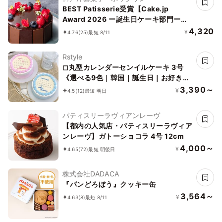
BEST Patisserie受賞【Cake.jp
Award 2026 ー誕生日ケーキ部門ー】
【神戸洋藝菓子ボックサン】ショコラ・
4,320
¥
4.76
(25)
最短 8/11
フルール・レリーフ 4号 誕生日
Rstyle
◻︎丸型カレンダーセンイルケーキ 3号
《選べる9色｜韓国｜誕生日｜お好きな
日付とメッセージ♪》
3,390～
¥
4.5
(12)
最短 明日
パティスリーラヴィアンレーヴ
【都内の人気店・パティスリーラヴィア
ンレーヴ】ガトーショコラ 4号 12cm
4,000～
¥
4.65
(72)
最短 明後日
株式会社DADACA
『パンどろぼう』クッキー缶
3,564～
¥
4.63
(8)
最短 8/11