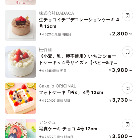
株式会社DADACA
生チョコイチゴデコレーションケーキ 4
号 12cm
2,800～
¥
4.5
(216)
最短 明後日
松竹圓
《小麦、乳、卵不使用》いちご ショー
トケーキ＜４号サイズ＞【ベビー&キッ
ズ】
3,980～
¥
4.4
(45)
最短 明日
Cake.jp ORIGINAL
フォトケーキ「Pix」 4号 12cm
3,730～
¥
4.52
(402)
最短 明日
アンジュ
写真ケーキ チョコ 4号 12cm
3,500～
¥
4.78
(778)
最短 明後日