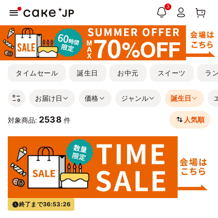
3
タイムセール
誕生日
お中元
スイーツ
ラ
お届け日
価格
ジャンル
誕生日
2538
人気順
対象商品:
件
終了まで
36:53:25