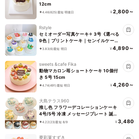
12cm
2,800～
¥
4.46
(625)
最短 明後日
Rstyle
セミオーダー写真ケーキ✧ 3号《選べる
9色｜プリントケーキ｜センイルケーキ
｜リボン｜薔薇｜お好きなお写真と数字
4,890～
¥
3.83
(6)
最短 明日
で✧》
sweets &cafe Fika
動物マカロン苺ショートケーキ 10個付
き 5号 15cm
4,260～
¥
4.74
(491)
最短 明日
大島テラス960
推し色 フラワーデコレーションケーキ
4号/5号 冷凍 メッセージプレート 誕生
日 母の日 アイドル サイズはオプション
3,480
¥
4.22
(23)
最短 8/9
より選択できます
夢彩菓すずき