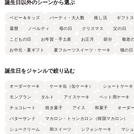
誕生日以外のシーンから選ぶ
ベビー＆キッズ
パーティ・大人数
推し活
ギフト
還暦
ノベルティ
母の日
クリスマス
父の日
こどもの日
お年賀・手土産
お正月
節分
敬老
お中元・夏ギフト
夏フルーツスイーツ・ケーキ
猫の日
誕生日をジャンルで絞り込む
オーダーケーキ
ケーキ缶（缶ケーキ）
ショートケーキ
モンブラン
タルト
アイスケーキ
ペット用ケーキ
チョコレート
焼き菓子
アイス
和菓子
オーダ
バターサンド
マカロン・トゥンカロン（韓国マカロン）
シュークリーム
和スイーツ
シフォンケーキ
マシ