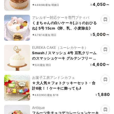
4,050～
¥
4.69
(88)
最短 明後日
アレルギー対応ケーキ専門プティパ
くまちゃんの白いケーキ[ぷぅのおひる
ね] 5号 15cm《卵、乳、小麦除去》
5,000～
¥
4.79
(14)
最短 明日
EUREKA CAKE（ユーレカケーキ）
Smash / スマッシュ 4号 豆乳クリーム
のスマッシュケーキ グルテンフリー 小
麦・乳不使用
4,600～
¥
5
(4)
最短 明日
お菓子工房アンドンカフェ
☆大人気☆フォトクッキーセット・合
計6枚！！ケーキに飾っても♪
1,880
¥
4.82
(902)
最短 8/18
Antique
フルーツ生チョコデコレーションケーキ