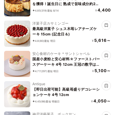
を獲得！誕生日に 熟成で旨味成分約2
倍！グルテンフリーの「熟成バスクチー
4,400
¥
4.85
(319)
最短 8/14
ズケーキ」 誕生日プレゼント
洋菓子店カサミンゴー
最高級洋菓子 シュス木苺レアチーズケ
ーキ 15cm (記念日＆)
5,616～
¥
4.8
(80)
最短 明日
安心食材のケーキ＊サントシャペル
国産小麦粉と安心材料☆ファーストバー
スデーケーキ 4号 12cm 王冠の数字は選
べます♪
5,100～
¥
4.77
(297)
最短 明日
Antique
【即日出荷可能】高級苺盛りデコレーシ
ョンケーキ 4号 12cm
4,050～
¥
4.45
(98)
最短 明後日
神戸洋藝菓子 ボックサン