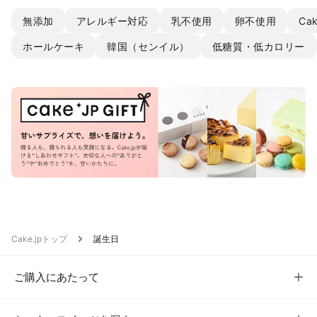
無添加
アレルギー対応
乳不使用
卵不使用
Ca
ホールケーキ
韓国（センイル）
低糖質・低カロリー
Cake.jpトップ
誕生日
ご購入にあたって