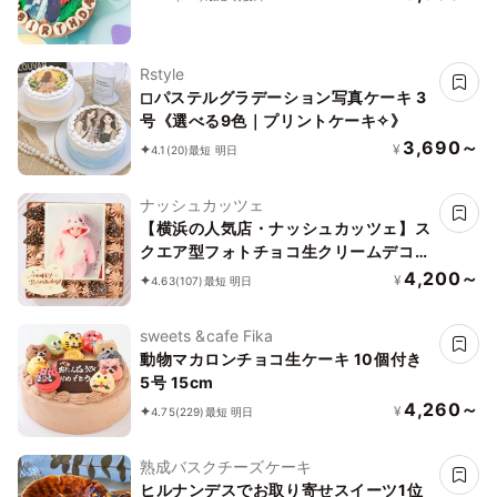
Rstyle
◻︎パステルグラデーション写真ケーキ 3
号《選べる9色｜プリントケーキ✧》
3,690～
¥
4.1
(20)
最短 明日
ナッシュカッツェ
【横浜の人気店・ナッシュカッツェ】ス
クエア型フォトチョコ生クリームデコレ
ーションケーキ 11cm
4,200～
¥
4.63
(107)
最短 明日
sweets &cafe Fika
動物マカロンチョコ生ケーキ 10個付き
5号 15cm
4,260～
¥
4.75
(229)
最短 明日
熟成バスクチーズケーキ
ヒルナンデスでお取り寄せスイーツ1位