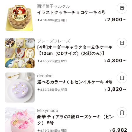
西洋菓子セルクル
イラストクッキーチョコケーキ 4号
2,900～
¥
4.61
(400)
最短 明日
フレーズフレーズ
[4号]オーダーキャラクター立体ケーキ
【12cm（CDサイズ）(お顔のみ)】
4,300～
¥
4.45
(221)
最短 8/11
decolne
選べるカラー♪くもセンイルケーキ 4号
3,820～
¥
4.63
(355)
最短 明日
Milkymoco
豪華 ティアラの2段ローズケーキ（ピン
ク） 5号
6,982
¥
4.79
(318)
最短 明日