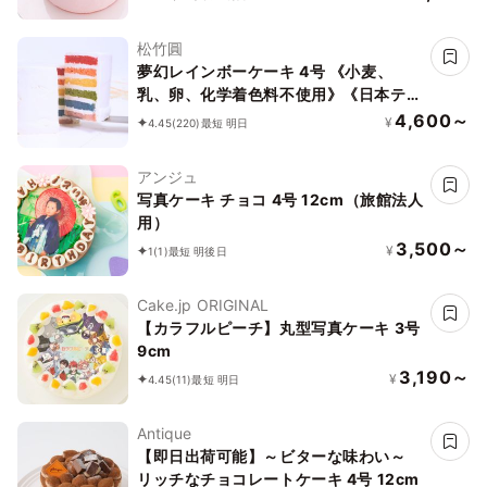
松竹圓
夢幻レインボーケーキ 4号 《小麦、
乳、卵、化学着色料不使用》《日本テレ
ビヒルナンデスの紹介作》【ベビー&キ
4,600～
¥
4.45
(220)
最短 明日
ッズ】
アンジュ
写真ケーキ チョコ 4号 12cm（旅館法人
用）
3,500～
¥
1
(1)
最短 明後日
Cake.jp ORIGINAL
【カラフルピーチ】丸型写真ケーキ 3号
9cm
3,190～
¥
4.45
(11)
最短 明日
Antique
【即日出荷可能】～ビターな味わい～
リッチなチョコレートケーキ 4号 12cm