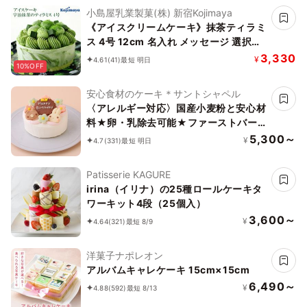
小島屋乳業製菓(株) 新宿Kojimaya
《アイスクリームケーキ》抹茶ティラミ
ス 4号 12cm 名入れ メッセージ 選択可
チョコプレート お中元 2026 アイス
3,330
¥
4.61
(41)
最短 明日
10%OFF
2026
安心食材のケーキ＊サントシャペル
〈アレルギー対応〉国産小麦粉と安心材
料★卵・乳除去可能★ファーストバー
スデーケーキ 4号 12cm王冠の数字は選
5,300～
¥
4.7
(331)
最短 明日
べます♪
Patisserie KAGURE
irina（イリナ）の25種ロールケーキタ
ワーキット4段（25個入）
3,600～
¥
4.64
(321)
最短 8/9
洋菓子ナポレオン
アルバムキャレケーキ 15cm×15cm
6,490～
¥
4.88
(592)
最短 8/13