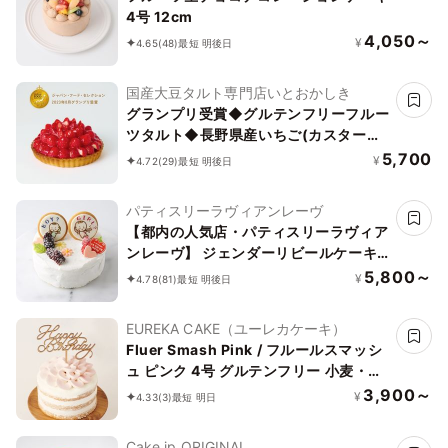
4号 12cm
4,050～
¥
4.65
(48)
最短 明後日
国産大豆タルト専門店いとおかしき
グランプリ受賞◆グルテンフリーフルー
ツタルト◆長野県産いちご(カスタード)
＜冷凍＞ 5号 15cm
5,700
¥
4.72
(29)
最短 明後日
パティスリーラヴィアンレーヴ
【都内の人気店・パティスリーラヴィア
ンレーヴ】 ジェンダーリビールケーキ
4号 12cm
5,800～
¥
4.78
(81)
最短 明後日
EUREKA CAKE（ユーレカケーキ）
Fluer Smash Pink / フルールスマッシ
ュ ピンク 4号 グルテンフリー 小麦・乳
不使用 着色料不使用
3,900～
¥
4.33
(3)
最短 明日
Cake.jp ORIGINAL