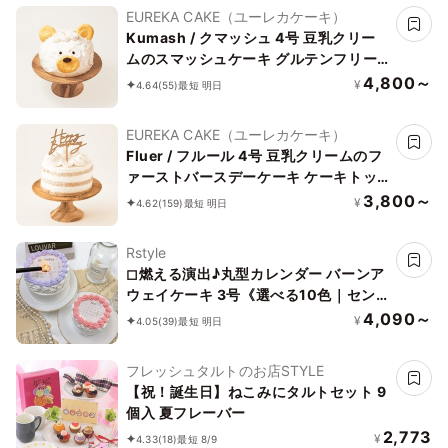
EUREKA CAKE（ユーレカケーキ）
Kumash / クマッシュ 4号 豆乳クリー
ムのスマッシュケーキ グルテンフリー
小麦不使用
4,800～
¥
4.64
(55)
最短 明日
EUREKA CAKE（ユーレカケーキ）
Fluer / フルール 4号 豆乳クリームのフ
ァーストバースデーケーキ ケーキトッ
パー付き グルテンフリー 小麦・乳不使
3,800～
¥
4.62
(159)
最短 明日
用
Rstyle
◻︎燃える演出♪丸型カレンダー バーンア
ウェイケーキ 3号《選べる10色｜セン
イルケーキ｜韓国｜お好きな日付とメッ
4,090～
¥
4.05
(39)
最短 明日
セージ｜サプライズ》
フレッシュタルトのお店STYLE
【祝！誕生日】ねこみにタルトセット 9
個入 夏フレーバー
2,773
¥
4.33
(18)
最短 8/9