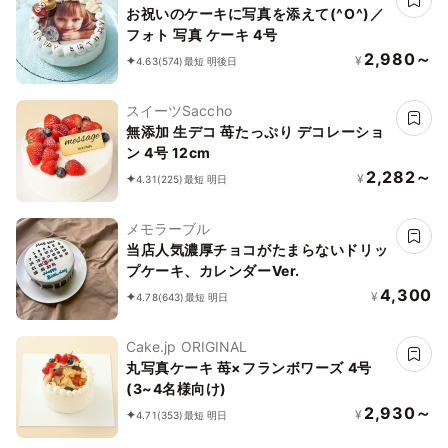
お祝いのケーキに写真を添えて(^O^)／
フォト 写真 ケーキ 4号
2,980～
¥
4.63
(574)
最短 明後日
スイーツSaccho
無添加 生デコ 苺たっぷり デコレーショ
ン 4号 12cm
2,282～
¥
4.31
(225)
最短 明日
メモラーブル
当店人気濃厚チョコがたまらないドリッ
プケーキ、カレンダーVer.
4,300
¥
4.78
(643)
最短 明日
Cake.jp ORIGINAL
丸写真ケーキ 苺×フランボワーズ 4号
(3~4名様向け)
2,930～
¥
4.71
(353)
最短 明日