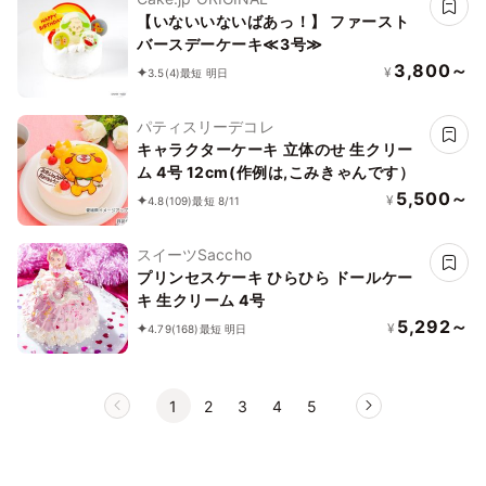
【いないいないばあっ！】 ファースト
バースデーケーキ≪3号≫
3,800～
¥
3.5
(4)
最短 明日
パティスリーデコレ
キャラクターケーキ 立体のせ 生クリー
ム 4号 12cm(作例は,こみきゃんです）
5,500～
¥
4.8
(109)
最短 8/11
スイーツSaccho
プリンセスケーキ ひらひら ドールケー
キ 生クリーム 4号
5,292～
¥
4.79
(168)
最短 明日
1
2
3
4
5