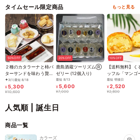
タイムセール限定商品
もっと見る
50%OFF
20%OFF
10%OFF
２種のカタラーナと柿バ
鹿島酒蔵ツーリズムⓇ
【送料無料】く
ターサンドを味わう贅沢
ゼリー (12個入り)
ッフル「マンゴ
スイーツ福箱 6種セット
のロールケーキ
最短 8/13
最短 明後日
3
(1)
最短 8/18
5,600
2,520
5,300
¥
¥
¥
¥
7,000
¥
2,800
¥
10,600
人気順 | 誕生日
商品一覧
カラーズ