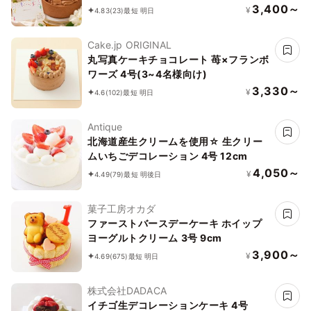
凍していただくと、外はふんわり、中は
3,400～
¥
4.83
(23)
最短 明日
ひんやりとした食感をお楽しみいただけ
ます)濃厚クーベルチュールチョコ バー
Cake.jp ORIGINAL
スデーケーキ お誕生日ケーキ アニバー
丸写真ケーキチョコレート 苺×フランボ
サリーカード #ふわひん純生ショコラ
ワーズ 4号(3~4名様向け)
3,330～
¥
4.6
(102)
最短 明日
Antique
北海道産生クリームを使用☆ 生クリー
ムいちごデコレーション 4号 12cm
4,050～
¥
4.49
(79)
最短 明後日
菓子工房オカダ
ファーストバースデーケーキ ホイップ
ヨーグルトクリーム 3号 9cm
3,900～
¥
4.69
(675)
最短 明日
株式会社DADACA
イチゴ生デコレーションケーキ 4号