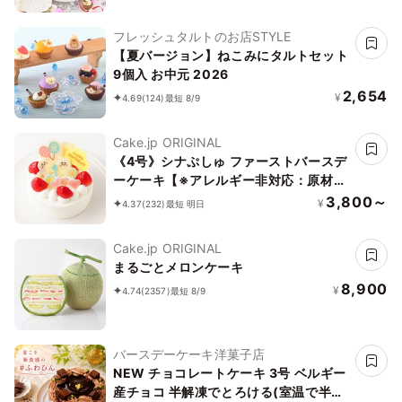
フレッシュタルトのお店STYLE
【夏バージョン】ねこみにタルトセット
9個入 お中元 2026
2,654
¥
4.69
(124)
最短 8/9
Cake.jp ORIGINAL
《4号》シナぷしゅ ファーストバースデ
ーケーキ【※アレルギー非対応：原材料
の一部に、小麦・卵・乳成分・大豆を含
3,800～
¥
4.37
(232)
最短 明日
む】
Cake.jp ORIGINAL
まるごとメロンケーキ
8,900
¥
4.74
(2357)
最短 8/9
バースデーケーキ洋菓子店
NEW チョコレートケーキ 3号 ベルギー
産チョコ 半解凍でとろける(室温で半解