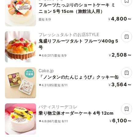
フルーツたっぷりのショートケーキ ミ
ニョン 5号 15cm（旅館法人用）
4,800～
¥
最短 8/9
フレッシュタルトのお店STYLE
鬼盛りフルーツタルト フルーツ400g 5
号
2,508～
¥
4.6
(317)
最短 8/9
Cake.jp
「ノンタンのたんじょうび」クッキー缶
3,564～
¥
4.31
(85)
最短 8/11
パティスリーデコレ
乗り物立体オーダーケーキ 4号 12cm
6,100～
¥
4.8
(667)
最短 8/11