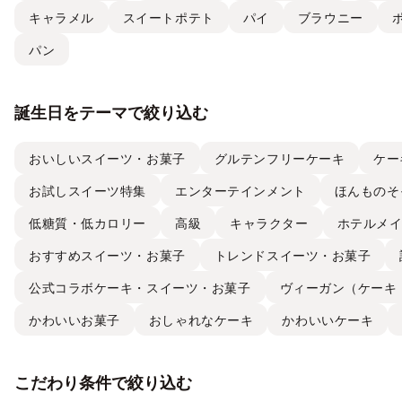
キャラメル
スイートポテト
パイ
ブラウニー
パン
誕生日をテーマで絞り込む
おいしいスイーツ・お菓子
グルテンフリーケーキ
ケー
お試しスイーツ特集
エンターテインメント
ほんものそ
低糖質・低カロリー
高級
キャラクター
ホテルメ
おすすめスイーツ・お菓子
トレンドスイーツ・お菓子
公式コラボケーキ・スイーツ・お菓子
ヴィーガン（ケーキ
かわいいお菓子
おしゃれなケーキ
かわいいケーキ
こだわり条件で絞り込む