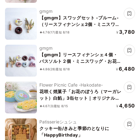
gmgm
【gmgm】スワッグセット -ブルーム-
（リースフィナンシェ2個・ミニスワッ
グ・お花のマグネット）
3,780
¥
4.76
(17)
最短 8/18
gmgm
【gmgm】リースフィナンシェ４個・
バスソルト２個・ミニスワッグ・お花の
コルクマグネットのセット
6,480
¥
4.86
(28)
最短 8/18
Flower Picnic Cafe -Hakodate-
花咲く焼菓子「お花のぼうろ（マーガレ
ット）白餡」3缶セット｜オリジナル紙
袋を3枚
4,650
¥
4.67
(3)
最短 8/15
Patisserieシュシュ
クッキー缶/きみと季節のとなりに
「HappyBirthday」