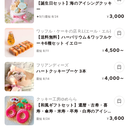
【誕生日セット】海のアイシングクッキ
ー
3,000
¥
5
(1)
最短 8/24
ワッフル・ケーキの店 R.L(エール・エル)
【送料無料】ハーバリウム＆ワッフルケ
ーキ6種セット イエロー
4,500～
¥
最短 8/11
フリアンディーズ
ハートクッキーブーケ 3本
4,000～
¥
最短 8/14
クッキー工房ゆめらら
【和風ギフトセット】還暦・古希・喜
寿・傘寿・米寿・卒寿・白寿のアイシン
グクッキーセット
3,600
¥
最短 8/24