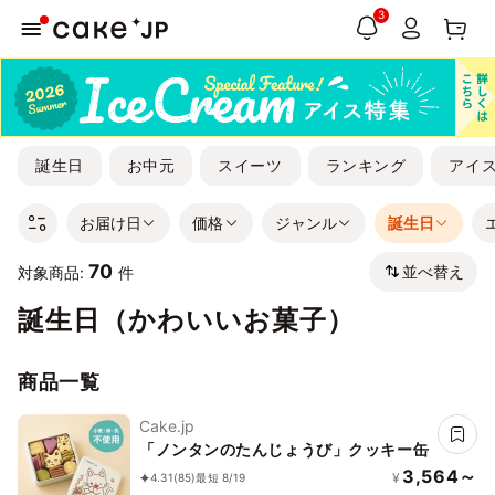
3
誕生日
お中元
スイーツ
ランキング
アイ
お届け日
価格
ジャンル
誕生日
70
並べ替え
対象商品:
件
誕生日（かわいいお菓子）
商品一覧
Cake.jp
「ノンタンのたんじょうび」クッキー缶
3,564～
¥
4.31
(85)
最短 8/19