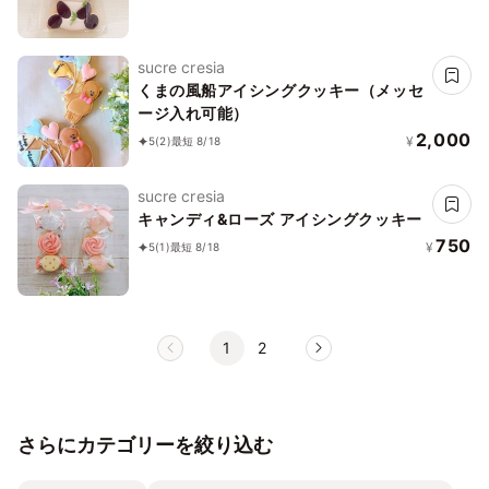
sucre cresia
くまの風船アイシングクッキー（メッセ
ージ入れ可能）
2,000
¥
5
(2)
最短 8/18
sucre cresia
キャンディ&ローズ アイシングクッキー
750
¥
5
(1)
最短 8/18
1
2
さらにカテゴリーを絞り込む