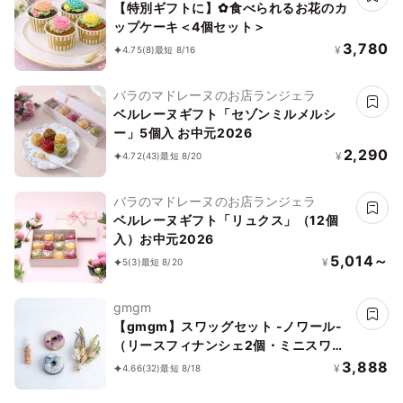
【特別ギフトに】✿食べられるお花のカ
ップケーキ＜4個セット＞
3,780
¥
4.75
(8)
最短 8/16
バラのマドレーヌのお店ランジェラ
ベルレーヌギフト「セゾンミルメルシ
ー」5個入 お中元2026
2,290
¥
4.72
(43)
最短 8/20
バラのマドレーヌのお店ランジェラ
ベルレーヌギフト「リュクス」（12個
入）お中元2026
5,014～
¥
5
(3)
最短 8/20
gmgm
【gmgm】スワッグセット -ノワール-
（リースフィナンシェ2個・ミニスワッ
グ・お花のマグネット）
3,888
¥
4.66
(32)
最短 8/18