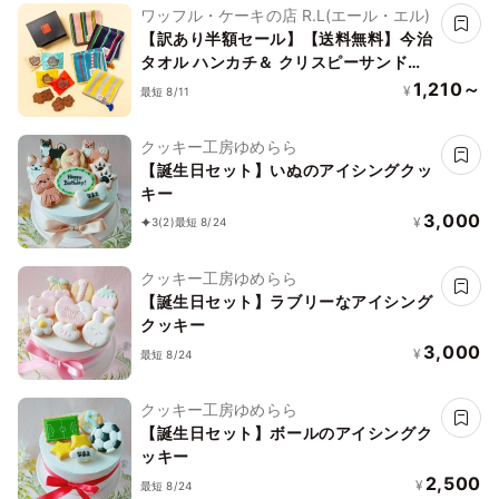
ワッフル・ケーキの店 R.L(エール・エル)
【訳あり半額セール】【送料無料】今治
タオル ハンカチ＆ クリスピーサンドワ
ッフル セット【イエロー】
1,210～
¥
最短 8/11
クッキー工房ゆめらら
【誕生日セット】いぬのアイシングクッ
キー
3,000
¥
3
(2)
最短 8/24
クッキー工房ゆめらら
【誕生日セット】ラブリーなアイシング
クッキー
3,000
¥
最短 8/24
クッキー工房ゆめらら
【誕生日セット】ボールのアイシングク
ッキー
2,500
¥
最短 8/24