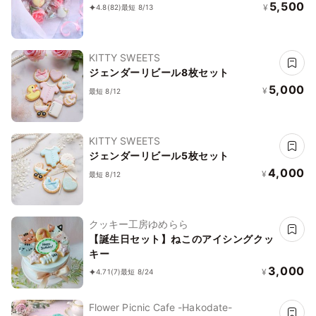
5,500
¥
4.8
(82)
最短 8/13
KITTY SWEETS
ジェンダーリビール8枚セット
5,000
¥
最短 8/12
KITTY SWEETS
ジェンダーリビール5枚セット
4,000
¥
最短 8/12
クッキー工房ゆめらら
【誕生日セット】ねこのアイシングクッ
キー
3,000
¥
4.71
(7)
最短 8/24
Flower Picnic Cafe -Hakodate-