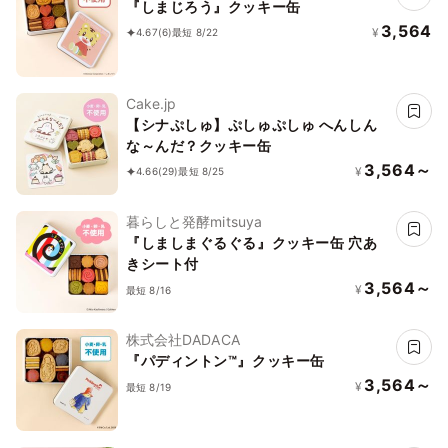
『しまじろう』クッキー缶
3,564
¥
4.67
(6)
最短 8/22
Cake.jp
【シナぷしゅ】ぷしゅぷしゅ へんしん
な～んだ？クッキー缶
3,564～
¥
4.66
(29)
最短 8/25
暮らしと発酵mitsuya
『しましまぐるぐる』クッキー缶 穴あ
きシート付
3,564～
¥
最短 8/16
株式会社DADACA
『パディントン™』クッキー缶
3,564～
¥
最短 8/19