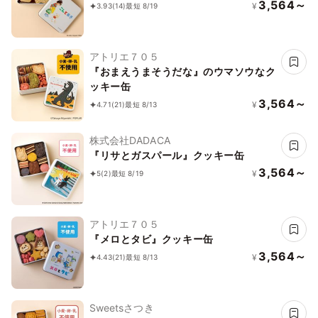
3,564～
¥
3.93
(14)
最短 8/19
アトリエ７０５
『おまえうまそうだな』のウマソウなク
ッキー缶
3,564～
¥
4.71
(21)
最短 8/13
株式会社DADACA
『リサとガスパール』クッキー缶
3,564～
¥
5
(2)
最短 8/19
アトリエ７０５
『メロとタビ』クッキー缶
3,564～
¥
4.43
(21)
最短 8/13
Sweetsさつき