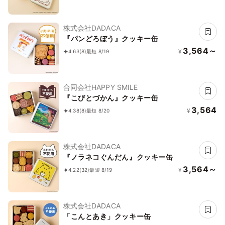
株式会社DADACA
『パンどろぼう』クッキー缶
3,564～
¥
4.63
(8)
最短 8/19
合同会社HAPPY SMILE
『こびとづかん』クッキー缶
3,564
¥
4.38
(8)
最短 8/20
株式会社DADACA
『ノラネコぐんだん』クッキー缶
3,564～
¥
4.22
(32)
最短 8/19
株式会社DADACA
「こんとあき」クッキー缶