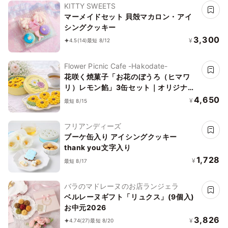
KITTY SWEETS
マーメイドセット 貝殻マカロン・アイ
シングクッキー
3,300
¥
4.5
(14)
最短 8/12
Flower Picnic Cafe -Hakodate-
花咲く焼菓子「お花のぼうろ（ヒマワ
リ）レモン餡」3缶セット｜オリジナル
紙袋を3枚
4,650
¥
最短 8/15
フリアンディーズ
ブーケ缶入り アイシングクッキー
thank you文字入り
1,728
¥
最短 8/17
バラのマドレーヌのお店ランジェラ
ベルレーヌギフト「リュクス」(9個入)
お中元2026
3,826
¥
4.74
(27)
最短 8/20