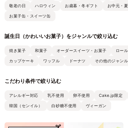
敬老の日
ハロウィン
お歳暮・冬ギフト
お中元・
お菓子缶・スイーツ缶
誕生日（かわいいお菓子）をジャンルで絞り込む
焼き菓子
和菓子
オーダースイーツ・お菓子
ロー
カップケーキ
ワッフル
ドーナツ
その他のジャン
こだわり条件で絞り込む
アレルギー対応
乳不使用
卵不使用
Cake.jp限定
韓国（センイル）
白砂糖不使用
ヴィーガン