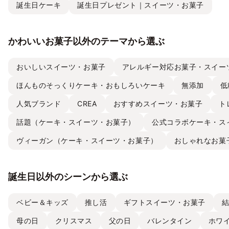
誕生日ケーキ
誕生日プレゼント｜スイーツ・お菓子
かわいいお菓子以外のテーマから選ぶ
おいしいスイーツ・お菓子
アレルギー対応お菓子・スイー
ほんものそっくりケーキ・おもしろいケーキ
無添加
低
人気ブランド
CREA
おすすめスイーツ・お菓子
ト
話題（ケーキ・スイーツ・お菓子）
公式コラボケーキ・ス
ヴィーガン（ケーキ・スイーツ・お菓子）
おしゃれなお菓
誕生日以外のシーンから選ぶ
ベビー＆キッズ
推し活
ギフトスイーツ・お菓子
母の日
クリスマス
父の日
バレンタイン
ホワ