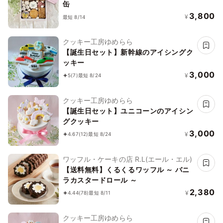
缶
3,800
¥
最短 8/14
クッキー工房ゆめらら
【誕生日セット】新幹線のアイシングク
ッキー
3,000
¥
5
(7)
最短 8/24
クッキー工房ゆめらら
【誕生日セット】ユニコーンのアイシン
グクッキー
3,000
¥
4.67
(12)
最短 8/24
ワッフル・ケーキの店 R.L(エール・エル)
【送料無料】くるくるワッフル ～ バニ
ラカスタードロール ～
2,380
¥
4.44
(78)
最短 8/11
クッキー工房ゆめらら