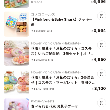
6,696
¥
最短 8/16
コメコロールズ
【Pinkfong＆Baby Shark】クッキー
缶
3,564
¥
3.5
(2)
最短 8/14
Flower Picnic Cafe -Hakodate-
花咲く焼菓子「お花のぼうろ（コスモ
ス）いちご餡白餡」3缶セット｜オリジ
ナル紙袋を3枚
4,650
¥
4.2
(69)
最短 8/16
Flower Picnic Cafe -Hakodate-
花咲く焼菓子「お花のぼうろ」2缶詰合
せ｜コスモス・マーガレット｜専用クリ
アケース付き｜
3,100
¥
4.57
(21)
最短 8/15
Kozue-Sweets
食べられる花束 お菓子ブーケ