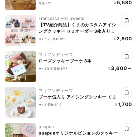
5,530
¥
最短 9/13
Francesca von Sweets
【TV紹介商品】くまのカスタムアイシ
ングクッキー セミオーダー 3枚入り
【誕生日・推し活】
2,800
¥
4.7
(23)
最短 8/19
フリアンディーズ
ローズクッキーブーケ 3本
3,600～
¥
4.91
(11)
最短 8/17
フリアンディーズ
ブーケ缶入り アイシングクッキー くま
1,700
¥
4
(1)
最短 8/17
puapua
puapuaオリジナルビションのクッキー