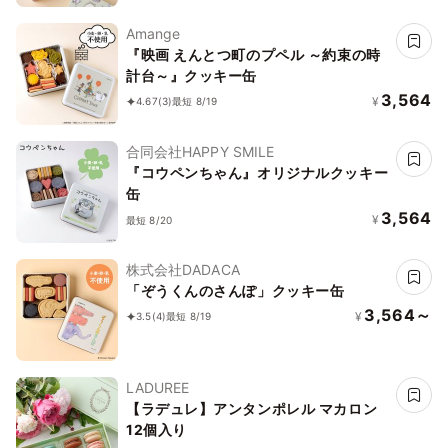
Amange
『映画 えんとつ町のプペル ～約束の時
計台～』クッキー缶
3,564
¥
4.67
(3)
最短 8/19
合同会社HAPPY SMILE
『コウペンちゃん』オリジナルクッキー
缶
3,564
¥
最短 8/20
株式会社DADACA
「ぞうくんのさんぽ」クッキー缶
3,564～
¥
3.5
(4)
最短 8/19
LADUREE
【ラデュレ】アンタンポレル マカロン
12個入り