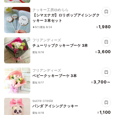
クッキー工房ゆめらら
【シマエナガ】ロリポップアイシングク
ッキー３本セット
1,980
¥
5
(1)
最短 8/24
フリアンディーズ
チューリップクッキーブーケ 3本
3,600
¥
最短 8/16
フリアンディーズ
ベビークッキーブーケ 3本
3,700～
¥
最短 8/17
sucre cresia
パンダ アイシングクッキー
1,100
¥
最短 8/18