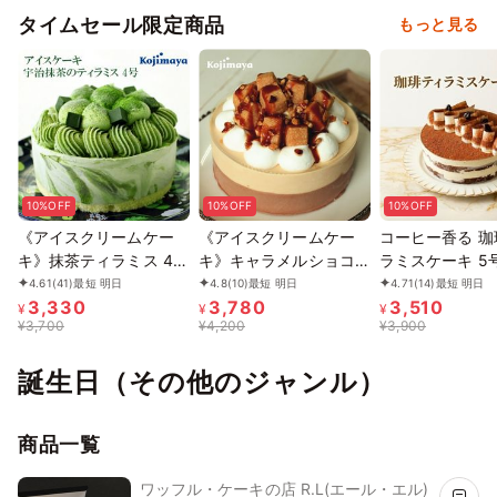
タイムセール限定商品
もっと見る
10%OFF
10%OFF
10%OFF
《アイスクリームケー
《アイスクリームケー
コーヒー香る 珈
キ》抹茶ティラミス 4号
キ》キャラメルショコラ
ラミスケーキ 5号
12cm 名入れ メッセー
4号 12cm 名入れ メッセ
｜誕生日 バース
4.61
(41)
最短 明日
4.8
(10)
最短 明日
4.71
(14)
最短 明日
3,330
3,780
3,510
ジ 選択可 チョコプレー
ージ 選択可 チョコプレ
ーキ 名入れ メ
¥
¥
¥
¥
3,700
¥
4,200
¥
3,900
ト お中元 2026 アイス
ート お中元 2026 アイ
チョコプレート 対
2026
ス2026
中元 2026 アイ
誕生日（その他のジャンル）
商品一覧
ワッフル・ケーキの店 R.L(エール・エル)