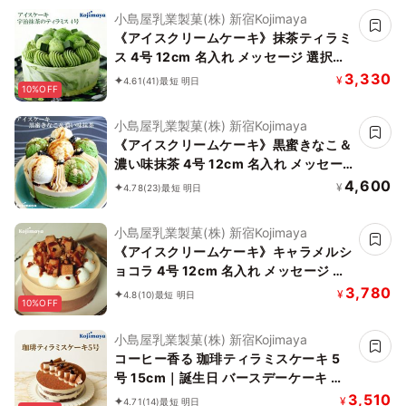
小島屋乳業製菓(株) 新宿Kojimaya
《アイスクリームケーキ》抹茶ティラミ
ス 4号 12cm 名入れ メッセージ 選択可
チョコプレート お中元 2026 アイス
3,330
¥
4.61
(41)
最短 明日
10%OFF
2026
小島屋乳業製菓(株) 新宿Kojimaya
《アイスクリームケーキ》黒蜜きなこ＆
濃い味抹茶 4号 12cm 名入れ メッセー
ジ 選択可 チョコプレート お中元 2026
4,600
¥
4.78
(23)
最短 明日
アイス2026
小島屋乳業製菓(株) 新宿Kojimaya
《アイスクリームケーキ》キャラメルシ
ョコラ 4号 12cm 名入れ メッセージ 選
択可 チョコプレート お中元 2026 アイ
3,780
¥
4.8
(10)
最短 明日
10%OFF
ス2026
小島屋乳業製菓(株) 新宿Kojimaya
コーヒー香る 珈琲ティラミスケーキ 5
号 15cm｜誕生日 バースデーケーキ 名
入れ メッセージ チョコプレート 対応 お
3,510
¥
4.71
(14)
最短 明日