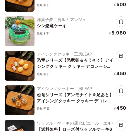
オリジナルケーキ 誕生日
500
¥
最短 明日
洋菓子夢工房ル＊アンジュ
シン恐竜ケーキ
5,980
¥
最短 8/11
アイシングクッキー工房LEAP
恐竜シリーズ【恐竜卵＆ろうそく】アイ
シングクッキー クッキー デコレーショ
ンケーキ オリジナルケーキ 誕生日
450
¥
最短 明日
アイシングクッキー工房LEAP
恐竜シリーズ【アンモナイト＆足あと】
アイシングクッキー クッキー デコレー
ションケーキ オリジナルケーキ 誕生日
450
¥
最短 明日
ワッフル・ケーキの店 R.L(エール・エル)
【送料無料】ローズ付ワッフルケーキ6