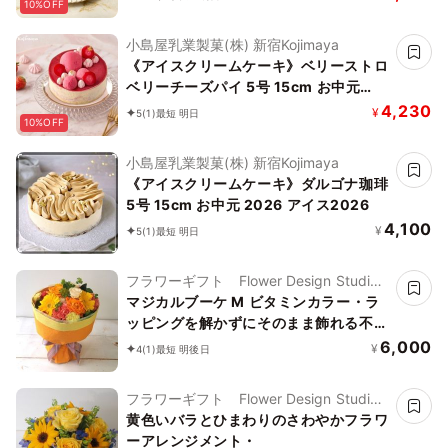
10%OFF
中元 2026 アイス2026
小島屋乳業製菓(株) 新宿Kojimaya
《アイスクリームケーキ》ベリーストロ
ベリーチーズパイ 5号 15cm お中元
2026 アイス2026
4,230
¥
5
(1)
最短 明日
10%OFF
小島屋乳業製菓(株) 新宿Kojimaya
《アイスクリームケーキ》ダルゴナ珈琲
5号 15cm お中元 2026 アイス2026
4,100
¥
5
(1)
最短 明日
フラワーギフト Flower Design Studio
花歩
マジカルブーケ M ビタミンカラー・ラ
ッピングを解かずにそのまま飾れる不思
議な花束・誕生日などお祝いに 「」
6,000
¥
4
(1)
最短 明後日
フラワーギフト Flower Design Studio
花歩
黄色いバラとひまわりのさわやかフラワ
ーアレンジメント・