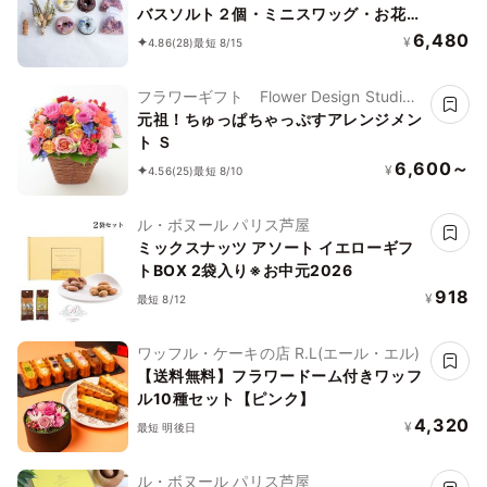
バスソルト２個・ミニスワッグ・お花の
コルクマグネットのセット
6,480
¥
4.86
(28)
最短 8/15
フラワーギフト Flower Design Studio
花歩
元祖！ちゅっぱちゃっぷすアレンジメン
ト Ｓ
6,600～
¥
4.56
(25)
最短 8/10
ル・ボヌール パリス芦屋
ミックスナッツ アソート イエローギフ
トBOX 2袋入り※お中元2026
918
¥
最短 8/12
ワッフル・ケーキの店 R.L(エール・エル)
【送料無料】フラワードーム付きワッフ
ル10種セット【ピンク】
4,320
¥
最短 明後日
ル・ボヌール パリス芦屋