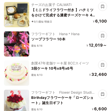
チーズのお菓子 CALMATI
【ミニドライフラワー付き 】ハチミツ
をかけて完成する濃蜜チーズケーキ 4号
ハチミツ付き
6,100
¥
5
(1)
最短 明後日
フラワーギフト Hana＊Hana
ソープフラワー 10本
12,019～
¥
最短 8/16
創業47年老舗ケーキ屋 BCCスイーツ
3段ケーキ 10号x8号x6号
32,460
¥
最短 8/13
フラワーギフト Flower Design Studio
花歩
Birthdayフラワーケーキ「ローズショ
ート」誕生日ギフト
6,600
¥
最短 8/10