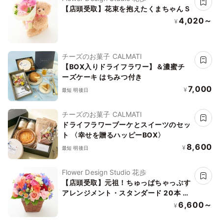
【店頭受取】花束を抱えたくまちゃんＳ
4,020～
¥
チーズのお菓子 CALMATI
【BOX入りドライフラワー】＆濃蜜チ
ーズケーキ はちみつ付き
7,000
¥
最短 明後日
チーズのお菓子 CALMATI
ドライフラワーブーケとスイーツのセッ
ト 〈幸せを贈るハッピーBOX〉
8,600
¥
最短 明後日
Flower Design Studio 花歩
【店頭受取】元祖！ちゅっぱちゃっぷす
アレンジメント・スタンダード 20本 推
し活、推し事に人気「」
6,600～
¥