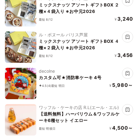
ミックスナッツ アソート ギフトBOX ２
種×４袋入り ※お中元2026
3,240
¥
最短 8/12
ル・ボヌール パリス芦屋
ミックスナッツ アソート ギフトBOX ４
種×２袋入り ※お中元2026
3,456
¥
最短 8/12
decolne
カスタム可★消防車ケーキ 4号
5,980～
¥
4.5
(4)
最短 明日
ワッフル・ケーキの店 R.L(エール・エル)
【送料無料】ハーバリウム＆ワッフルケ
ーキ6種セット イエロー
4,500～
¥
最短 明後日