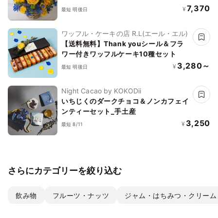
7,370
¥
最短 明後日
ワッフル・ケーキの店 R.L(エール・エル)
【送料無料】Thank youシール＆フラ
ワー付きワッフルケーキ10種セット
3,280～
¥
最短 明後日
Night Cacao by KOKODii
いちじくのダークチョコ＆ノンカフェイ
ンティーセット_手土産
3,250
¥
最短 8/11
さらにカテゴリーを絞り込む
飲み物
フルーツ・ナッツ
ジャム・はちみつ・クリーム