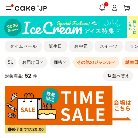
3
タイムセール
誕生日
お中元
スイーツ
ラ
お届け日
価格
その他のジャンル
誕生
52
並べ替え
対象商品:
件
終了まで
17:20:06