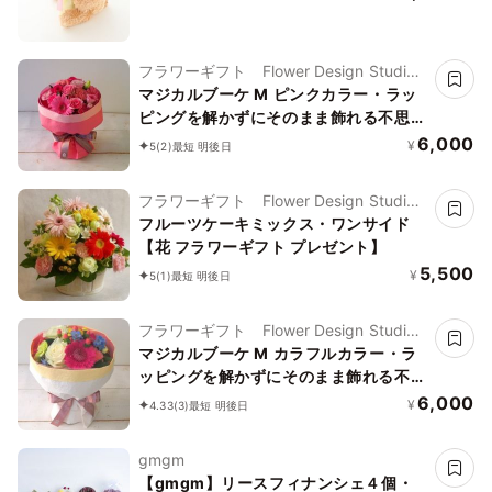
フラワーギフト Flower Design Studio
花歩
マジカルブーケ M ピンクカラー・ラッ
ピングを解かずにそのまま飾れる不思議
な花束 「」
6,000
¥
5
(2)
最短 明後日
フラワーギフト Flower Design Studio
花歩
フルーツケーキミックス・ワンサイド
【花 フラワーギフト プレゼント】
5,500
¥
5
(1)
最短 明後日
フラワーギフト Flower Design Studio
花歩
マジカルブーケ M カラフルカラー・ラ
ッピングを解かずにそのまま飾れる不思
議な花束・誕生日などお祝いに 「」
6,000
¥
4.33
(3)
最短 明後日
gmgm
【gmgm】リースフィナンシェ４個・