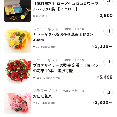
【送料無料】 ローズ付コロコロワッフ
ル パック6袋 【イエロー】
2,800
¥
最短 明後日
フラワーギフト Hana＊Hana
カラーが選べるお任せ花束 S 約25-
30cm
3,036～
¥
4.2
(40)
最短 明日
フラワーギフト Hana＊Hana
プロデザイナーの監修 定番！！赤バラ
の花束 10本～選択可能
5,498
¥
4.53
(70)
最短 明後日
フラワーギフト Hana＊Hana
お任せ花束
3,300～
¥
4.75
(4)
最短 明日