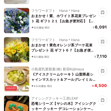
フラワーギフト Hana＊Hana
おまかせ！紫、ホワイト系花束プレゼン
ト 花 ギフト２１【お急ぎ便対応】【敬
老の日 誕生日 開店祝い】
6,091
¥
5
(4)
最短 明日
フラワーギフト Hana＊Hana
おまかせ！黄色オレンジ系ブーケ花束
プレゼント 花 ギフト６７【お急ぎ便対
応】【敬老の日 誕生日 開店祝い】
7,110
¥
5
(1)
最短 明日
小島屋乳業製菓(株) 新宿Kojimaya
《アイスクリームケーキ 》山梨県産シ
ャインマスカット＆アールグレイミルク
ティー5号 (直径15cm) お中元 2026 ア
4,500
¥
4.5
(4)
最短 明日
10%OFF
イス2026
アイシングクッキー工房LEAP
恐竜シリーズ【ヤシの木】アイシングク
ッキー クッキー デコレーションケーキ