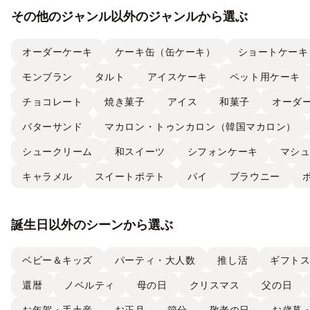
その他のジャンル以外のジャンルから選ぶ
オーダーケーキ
ケーキ缶（缶ケーキ）
ショートケーキ
モンブラン
タルト
アイスケーキ
ペット用ケーキ
チョコレート
焼き菓子
アイス
和菓子
オーダ
バターサンド
マカロン・トゥンカロン（韓国マカロン）
シュークリーム
和スイーツ
シフォンケーキ
マシ
キャラメル
スイートポテト
パイ
ブラウニー
誕生日以外のシーンから選ぶ
ベビー＆キッズ
パーティ・大人数
推し活
ギフト
還暦
ノベルティ
母の日
クリスマス
父の日
お年賀・手土産
お正月
節分
敬老の日
お歳暮