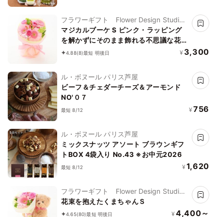
フラワーギフト Flower Design Studio
花歩
マジカルブーケ S ピンク・ラッピング
を解かずにそのまま飾れる不思議な花
束・誕生日などお祝いに
3,300
¥
4.88
(8)
最短 明後日
ル・ボヌール パリス芦屋
ビーフ＆チェダーチーズ＆アーモンド
NO'０７
756
¥
最短 8/12
ル・ボヌール パリス芦屋
ミックスナッツ アソート ブラウンギフ
トBOX 4袋入り No.43 ※お中元2026
1,620
¥
最短 8/12
フラワーギフト Flower Design Studio
花歩
花束を抱えたくまちゃんＳ
4,400～
¥
4.65
(80)
最短 明後日