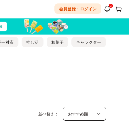
3
会員登録・ログイン
ギー対応
推し活
和菓子
キャラクター
並べ替え：