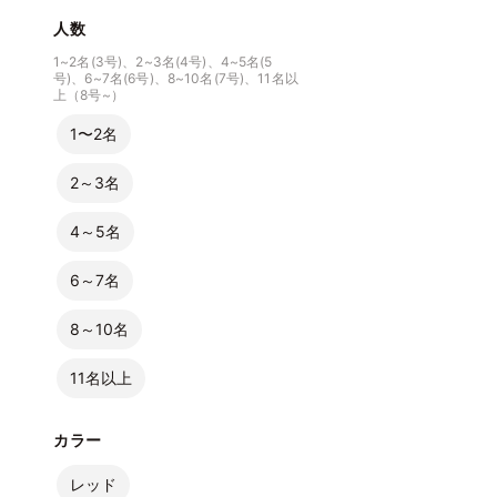
人数
1~2名(3号)、2~3名(4号)、4~5名(5
号)、6~7名(6号)、8~10名(7号)、11名以
上（8号~）
1〜2名
2～3名
4～5名
6～7名
8～10名
11名以上
カラー
レッド