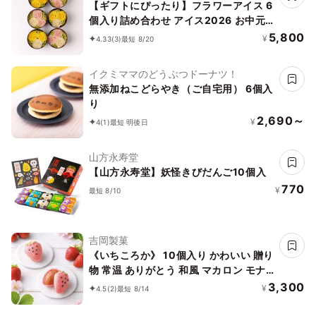
【ギフトにぴったり】フラワーアイス 6
個入り詰め合わせ アイス2026 お中元
2026
5,800
¥
4.33
(3)
最短 8/20
イクミママのどうぶつドーナツ！
無添加ねこどらやき（ご自宅用） 6個入
り
2,690～
¥
4
(1)
最短 明後日
山方永寿堂
【山方永寿堂】妖怪きびだんご10個入
770
¥
最短 8/10
吉岡製菓
《いちころか》 10個入り かわいい 贈り
物 常温 ありがとう 和風 マカロン モナ
カ 最中
3,300
¥
4.5
(2)
最短 8/14