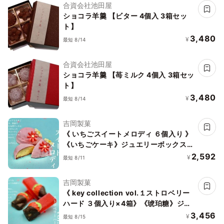
合資会社池田屋
ショコラ羊羹 【ビター 4個入 3箱セッ
ト】
3,480
¥
最短 8/14
合資会社池田屋
ショコラ羊羹 【苺ミルク 4個入 3箱セッ
ト】
3,480
¥
最短 8/14
吉岡製菓
《 いちごスイートメロディ ６個入り 》
《いちごケーキ》ジュエリーボックス
DAIFUKU ありがとう 大福 お取り寄せ
2,592
¥
最短 8/11
テレビで話題
吉岡製菓
《 key collection vol.１ストロベリー
ハード ３個入り×4箱》《琥珀糖》ジュ
エリーボックス DAIFUKU ありがとう
3,456
¥
最短 8/15