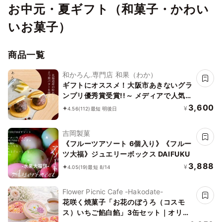
お中元・夏ギフト（和菓子・かわい
いお菓子）
商品一覧
和かろん.専門店 和果（わか）
ギフトにオススメ！大阪市あきないグラ
ンプリ優秀賞受賞!!～ メディアで人気の
生どら焼き 和スイーツ～「和かろ
3,600
¥
4.56
(112)
最短 明後日
ん。」6個入りお中元2026
吉岡製菓
《フルーツアソート 6個入り》《フルー
ツ大福》ジュエリーボックス DAIFUKU
3,888
¥
4.05
(19)
最短 8/14
Flower Picnic Cafe -Hakodate-
花咲く焼菓子「お花のぼうろ（コスモ
ス）いちご餡白餡」3缶セット｜オリジ