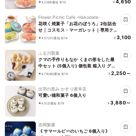
ナル紙袋を3枚
4,650
¥
4.2
(69)
最短 8/15
Flower Picnic Cafe -Hakodate-
花咲く焼菓子「お花のぼうろ」2缶詰合
せ｜コスモス・マーガレット｜専用クリ
アケース付き｜
3,100
¥
4.57
(21)
最短 8/14
ふる川製菓
クマの手作りもなか くまの形をした最
中セット (5個入り) 個包装 箱入り グル
テンフリー 賞味期限1ヵ月 くまもなか
2,250～
¥
4.76
(46)
最短 8/14
出羽の恵み かすり家本店
可愛い猫和菓子 6個入り
3,880～
¥
4.5
(2)
最短 8/19
吉岡製菓
《 サマールビーのいちご 6個入り》