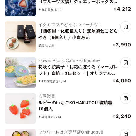
《フルーツ大福》ジュエリーボックス
《ルビーのいちご》 DAIFUKU ありがと
4,212
¥
5
(2)
最短 8/14
う 大福 お取り寄せ テレビで話題
イクミママのどうぶつドーナツ！
【贈答用・化粧箱入り】無添加ねこどら
やき（6個入り）小倉あん
2,990
¥
最短 明後日
Flower Picnic Cafe -Hakodate-
花咲く焼菓子「お花のぼうろ（マーガレ
ット）白餡」3缶セット｜オリジナル紙
袋を3枚
4,650
¥
4.67
(3)
最短 8/14
吉岡製菓
ルビーのいちごKOHAKUTOU 琥珀糖
10個入
3,240
¥
5
(1)
最短 8/14
フラワーおはぎ専門店Oh!huggy!!