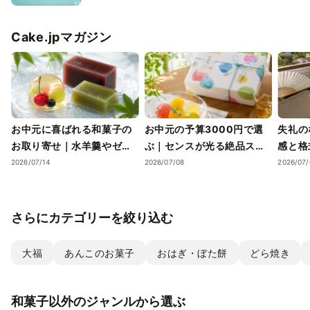
大福 お取り寄せ テレビで話題
Cake.jpマガジン
お中元に喜ばれる和菓子の
お中元の予算3000円で選
失礼の
お取り寄せ｜水羊羹やゼリ
ぶ｜センスが光る絶品スイ
感と格
ーで涼を届ける夏ギフト
ーツギフトと失敗しない選
ツギフ
2026/07/14
2026/07/08
2026/07/
び方
さらにカテゴリーを絞り込む
大福
あんこのお菓子
おはぎ・ぼた餅
どら焼き
和菓子以外のジャンルから選ぶ