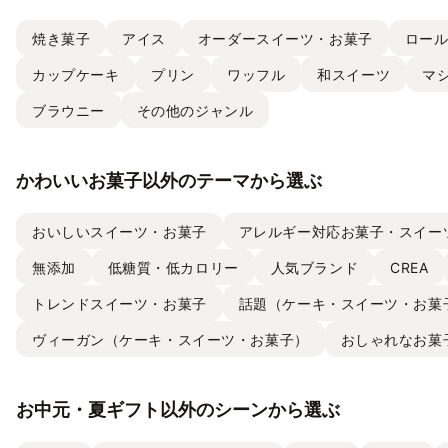
焼き菓子
アイス
オーダースイーツ・お菓子
ロー
カップケーキ
プリン
ワッフル
和スイーツ
マ
ブラウニー
その他のジャンル
かわいいお菓子以外のテーマから選ぶ
おいしいスイーツ・お菓子
アレルギー対応お菓子・スイー
無添加
低糖質・低カロリー
人気ブランド
CREA
トレンドスイーツ・お菓子
話題（ケーキ・スイーツ・お菓
ヴィーガン（ケーキ・スイーツ・お菓子）
おしゃれなお菓
お中元・夏ギフト以外のシーンから選ぶ