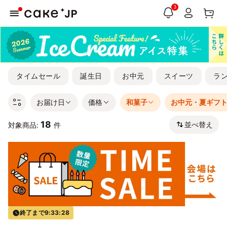
3
タイムセール
誕生日
お中元
スイーツ
ラ
お届け日
価格
和菓子
お中元・夏ギフ
18
並べ替え
対象商品:
件
終了まで
9:33:28