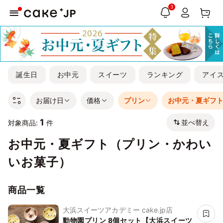
3
誕生日
お中元
スイーツ
ランキング
アイ
お届け日
価格
プリン
お中元・夏ギフ
1
並べ替え
対象商品:
件
お中元・夏ギフト（プリン・かわい
いお菓子）
商品一覧
大浜スイーツアカデミー cake.jp店
動物園プリン 8個セット【大浜スイーツ