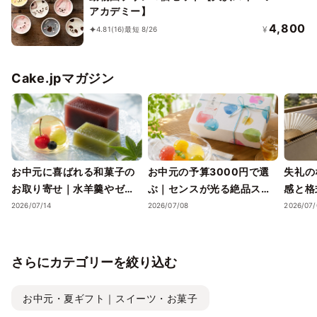
アカデミー】
4,800
¥
4.81
(16)
最短 8/26
Cake.jpマガジン
お中元に喜ばれる和菓子の
お中元の予算3000円で選
失礼の
お取り寄せ｜水羊羹やゼリ
ぶ｜センスが光る絶品スイ
感と格
ーで涼を届ける夏ギフト
ーツギフトと失敗しない選
ツギフ
2026/07/14
2026/07/08
2026/07/
び方
さらにカテゴリーを絞り込む
お中元・夏ギフト｜スイーツ・お菓子