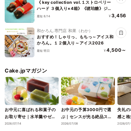
《 key collection vol.１ストロベリー
ハード ３個入り×4箱》《琥珀糖》ジュ
エリーボックス DAIFUKU ありがとう
3,456
¥
最短 8/14
大福 お取り寄せ テレビで話題
和かろん.専門店 和果（わか）
おすすめ！しゃりっ、もちっ～アイス和
かろん。１２個入り～アイス2026
4,500～
¥
最短 明日
Cake.jpマガジン
お中元に喜ばれる和菓子の
お中元の予算3000円で選
失礼の
お取り寄せ｜水羊羹やゼリ
ぶ｜センスが光る絶品スイ
感と格
ーで涼を届ける夏ギフト
ーツギフトと失敗しない選
ツギフ
2026/07/14
2026/07/08
2026/07/
び方