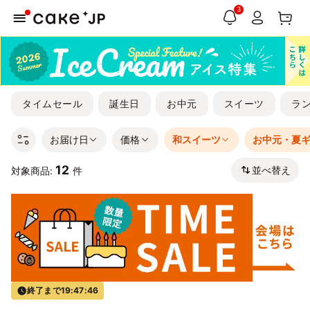
3
タイムセール
誕生日
お中元
スイーツ
ラ
お届け日
価格
和スイーツ
お中元・夏
12
並べ替え
対象商品:
件
終了まで
19:47:45