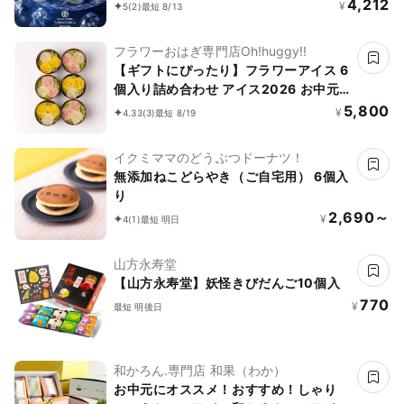
《ルビーのいちご》 DAIFUKU ありがと
4,212
¥
5
(2)
最短 8/13
う 大福 お取り寄せ テレビで話題
フラワーおはぎ専門店Oh!huggy!!
【ギフトにぴったり】フラワーアイス 6
個入り詰め合わせ アイス2026 お中元
2026
5,800
¥
4.33
(3)
最短 8/19
イクミママのどうぶつドーナツ！
無添加ねこどらやき（ご自宅用） 6個入
り
2,690～
¥
4
(1)
最短 明日
山方永寿堂
【山方永寿堂】妖怪きびだんご10個入
770
¥
最短 明後日
和かろん.専門店 和果（わか）
お中元にオススメ！おすすめ！しゃり