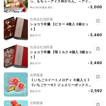
っ、もちっ～アイス和かろん。～アイス
2026
3,000
¥
4.29
(24)
最短 明日
合資会社池田屋
ショコラ羊羹 【ビター 4個入 3箱セッ
ト】
3,480
¥
最短 8/13
合資会社池田屋
ショコラ羊羹 【苺ミルク 4個入 3箱セッ
ト】
3,480
¥
最短 8/13
吉岡製菓
《 いちごスイートメロディ ６個入り 》
《いちごケーキ》ジュエリーボックス
DAIFUKU ありがとう 大福 お取り寄せ
2,592
¥
最短 8/10
テレビで話題
吉岡製菓