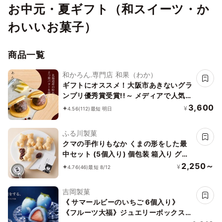
お中元・夏ギフト（和スイーツ・か
わいいお菓子）
商品一覧
和かろん.専門店 和果（わか）
ギフトにオススメ！大阪市あきないグラ
ンプリ優秀賞受賞!!～ メディアで人気の
生どら焼き 和スイーツ～「和かろ
3,600
¥
4.56
(112)
最短 明日
ん。」6個入りお中元2026
ふる川製菓
クマの手作りもなか くまの形をした最
中セット (5個入り) 個包装 箱入り グル
テンフリー 賞味期限1ヵ月 くまもなか
2,250～
¥
4.76
(46)
最短 8/12
吉岡製菓
《 サマールビーのいちご 6個入り》
《フルーツ大福》ジュエリーボックス