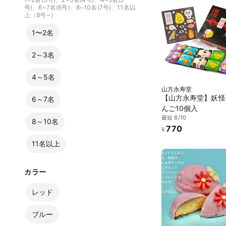
号)、6~7名(6号)、8~10名(7号)、11名以
上（8号~）
1〜2名
2～3名
4～5名
山方永寿堂
【山方永寿堂】妖怪
6～7名
んご10個入
最短 8/10
8～10名
770
¥
11名以上
カラー
レッド
ブルー