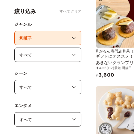
絞り込み
すべてクリア
ジャンル
和かろん.専門店 和果
ギフトにオススメ！
あきないグランプリ
4.56
(112)
最短 明後日
受賞!!～ メディア
シーン
3,600
生どら焼き 和スイ
¥
「和かろん。」6個
中元2026
エンタメ