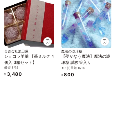
合資会社池田屋
魔法の琥珀糖
ショコラ羊羹 【苺ミルク 4
【夢かなう魔法】魔法の琥
個入 3箱セット】
珀糖 試験管入り
最短 8/14
5
(1)
最短 8/14
3,480
800
¥
¥