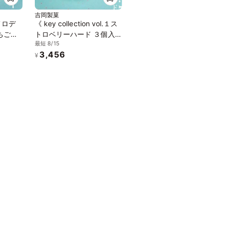
吉岡製菓
メロデ
《 key collection vol.１ス
ちごケ
トロベリーハード ３個入
最短 8/15
ックス
り×4箱》《琥珀糖》ジュ
3,456
う 大福
エリーボックス DAIFUKU
¥
で話題
ありがとう 大福 お取り寄
せ テレビで話題