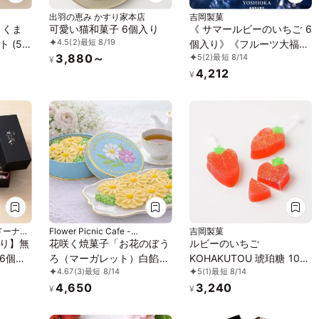
出羽の恵み かすり家本店
吉岡製菓
 くま
可愛い猫和菓子 6個入り
《 サマールビーのいちご 6
4.5
(2)
最短 8/19
 (5
個入り》《フルーツ大福》
3,880～
5
(2)
最短 8/14
り グル
ジュエリーボックス 《ル
¥
4,212
1ヵ月
ビーのいちご》 DAIFUKU
¥
ありがとう 大福 お取り寄
せ テレビで話題
ドーナ
Flower Picnic Cafe -
吉岡製菓
Hakodate-
り】無
花咲く焼菓子「お花のぼう
ルビーのいちご
6個入
ろ（マーガレット）白餡」
KOHAKUTOU 琥珀糖 10個
4.67
(3)
最短 8/14
5
(1)
最短 8/14
3缶セット｜オリジナル紙
入
4,650
3,240
袋を3枚
¥
¥