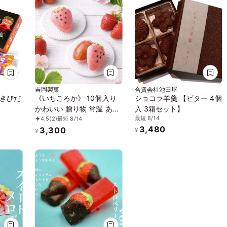
吉岡製菓
合資会社池田屋
きびだ
《いちころか》 10個入り
ショコラ羊羹 【ビター 4個
かわいい 贈り物 常温 あり
入 3箱セット】
最短 8/14
4.5
(2)
最短 8/14
がとう 和風 マカロン モナ
3,480
3,300
カ 最中
¥
¥