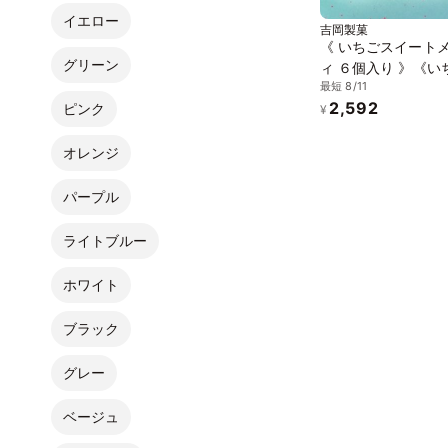
イエロー
吉岡製菓
《 いちごスイート
グリーン
ィ ６個入り 》《い
最短 8/11
ーキ》ジュエリーボ
2,592
ピンク
DAIFUKU ありがと
¥
お取り寄せ テレビ
オレンジ
パープル
ライトブルー
ホワイト
ブラック
グレー
ベージュ