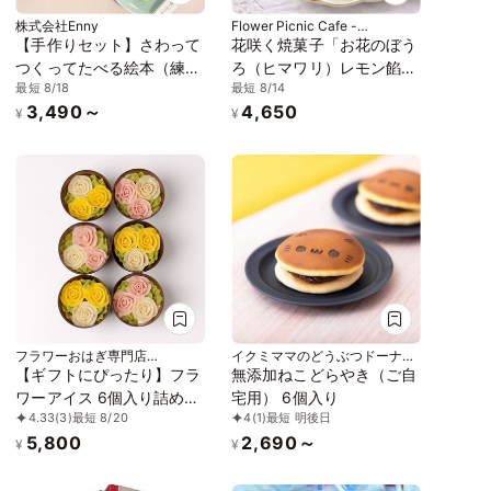
株式会社Enny
Flower Picnic Cafe -
Hakodate-
【手作りセット】さわって
花咲く焼菓子「お花のぼう
つくってたべる絵本（練り
ろ（ヒマワリ）レモン餡」
最短 8/18
最短 8/14
きり2個入）
3缶セット｜オリジナル紙
3,490～
4,650
袋を3枚
¥
¥
フラワーおはぎ専門店
イクミママのどうぶつドーナ
Oh!huggy!!
ツ！
【ギフトにぴったり】フラ
無添加ねこどらやき（ご自
ワーアイス 6個入り詰め合
宅用） 6個入り
4.33
(3)
最短 8/20
4
(1)
最短 明後日
わせ アイス2026 お中元
5,800
2,690～
2026
¥
¥