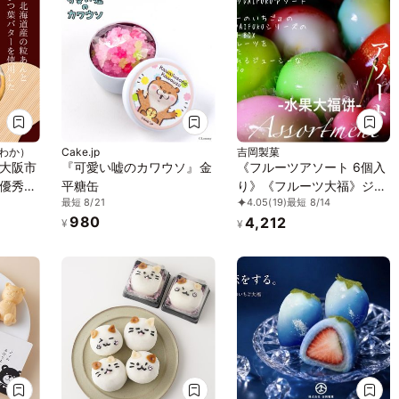
（わか）
Cake.jp
吉岡製菓
大阪市
『可愛い嘘のカワウソ』金
《フルーツアソート 6個入
優秀賞
平糖缶
り》《フルーツ大福》ジュ
最短 8/21
4.05
(19)
最短 8/14
で人気の
エリーボックス DAIFUKU
980
4,212
ーツ～
¥
¥
入りお