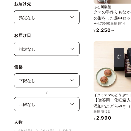
お届け先
ふる川製菓
クマの手作りもなか
の形をした最中セット
4.76
(46)
最短 8/14
個入り) 個包装 箱入
2,250～
テンフリー 賞味期限
¥
お届け日
くまもなか
価格
〜
イクミママのどうぶつ
ツ！
【贈答用・化粧箱入
添加ねこどらやき（
最短 明後日
り）小倉あん
2,990
¥
人数
1~2名(3号)、2~3名(4号)、4~5名(5