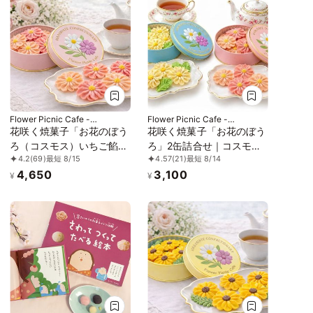
Flower Picnic Cafe -
Flower Picnic Cafe -
Hakodate-
Hakodate-
花咲く焼菓子「お花のぼう
花咲く焼菓子「お花のぼう
ろ（コスモス）いちご餡白
ろ」2缶詰合せ｜コスモ
4.2
(69)
最短 8/15
4.57
(21)
最短 8/14
餡」3缶セット｜オリジナ
ス・マーガレット｜専用ク
4,650
3,100
ル紙袋を3枚
リアケース付き｜
¥
¥