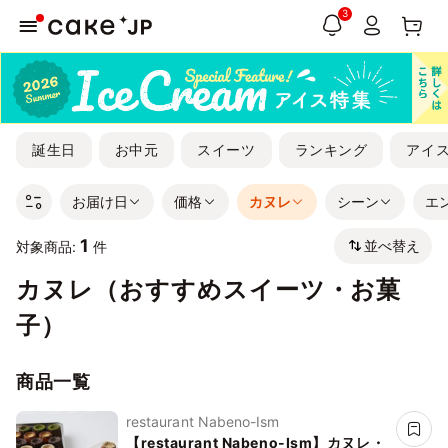
3
誕生日
お中元
スイーツ
ランキング
アイ
お届け日
価格
カヌレ
シーン
エ
1
並べ替え
対象商品:
件
カヌレ（おすすめスイーツ・お菓
子）
商品一覧
restaurant Nabeno-Ism
【restaurant Nabeno-Ism】カヌレ・