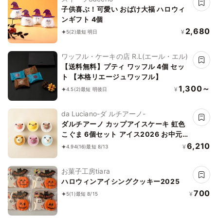
子供喜ぶ！可愛い おばけ大福 ハロウィ
ンギフト 4個
2,680
¥
5
(2)
最短 明日
ワッフル・ケーキの店 R.L(エール・エル)
【送料無料】プティ ワッフル 4個 セッ
ト 【本格リエージュワッフル】
1,300～
¥
4.5
(2)
最短 明後日
da Luciano-ダ ルチアーノ-
ダルチアーノ カップアイスケーキ 虹色
こぐま 6個セット アイス2026 お中元
2026
6,210
¥
4.94
(16)
最短 8/13
お菓子工房tiara
ハロウィンアイシングクッキー2025
700
¥
5
(1)
最短 8/15