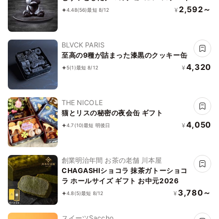
2,592～
¥
4.48
(56)
最短 8/12
BLVCK PARIS
至高の9種が詰まった漆黒のクッキー缶
4,320
¥
5
(1)
最短 8/12
THE NICOLE
猫とリスの秘密の夜会缶 ギフト
4,050
¥
4.7
(10)
最短 明後日
創業明治年間 お茶の老舗 川本屋
CHAGASHIショコラ 抹茶ガトーショコ
ラ ホールサイズ ギフト お中元2026
3,780～
¥
4.8
(5)
最短 8/12
スイーツSaccho