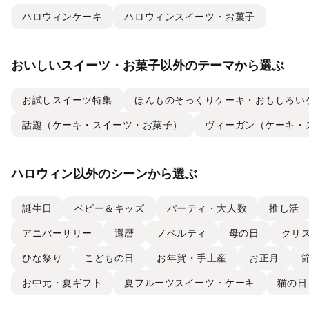
ハロウィンケーキ
ハロウィンスイーツ・お菓子
おいしいスイーツ・お菓子以外のテーマから選ぶ
お試しスイーツ特集
ほんものそっくりケーキ・おもしろい
話題（ケーキ・スイーツ・お菓子）
ヴィーガン（ケーキ・
ハロウィン以外のシーンから選ぶ
誕生日
ベビー＆キッズ
パーティ・大人数
推し活
アニバーサリー
還暦
ノベルティ
母の日
クリ
ひな祭り
こどもの日
お年賀・手土産
お正月
お中元・夏ギフト
夏フルーツスイーツ・ケーキ
猫の日