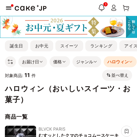
3
誕生日
お中元
スイーツ
ランキング
アイ
お届け日
価格
ジャンル
ハロウィン
11
並べ替え
対象商品:
件
ハロウィン（おいしいスイーツ・お
菓子）
商品一覧
BLVCK PARIS
むすッとしたクマのチョコムースケーキ