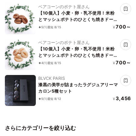
ベアコーンのポテト屋さん
【10個入】小麦・卵・乳不使用！米粉
とマッシュポテトのひとくち焼きドーナ
ッツ チョコレート味
700～
¥
5
(1)
最短 8/15
ベアコーンのポテト屋さん
【10個入】小麦・卵・乳不使用！米粉
とマッシュポテトのひとくち焼きドーナ
ッツ 王道プレーン味
700～
¥
4
(1)
最短 8/15
BLVCK PARIS
漆黒の美学が詰まったラグジュアリーマ
カロン5種セット
3,456
¥
5
(1)
最短 8/12
さらにカテゴリーを絞り込む