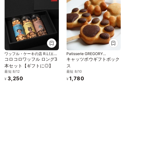
ワッフル・ケーキの店 R.L(エー
Patisserie GREGORY
ル・エル)
COLLET (グレゴリー・コレ)
コロコロワッフル ロング3
キャッツポウギフトボック
本セット【ギフトに◎】
ス
最短 8/12
最短 8/10
3,250
1,780
¥
¥