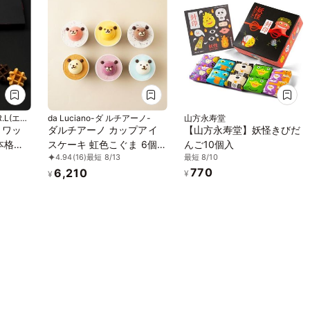
.L(エー
da Luciano-ダ ルチアーノ-
山方永寿堂
 ワッ
ダルチアーノ カップアイ
【山方永寿堂】妖怪きびだ
本格リ
スケーキ 虹色こぐま 6個セ
んご10個入
最短 8/10
4.94
(16)
最短 8/13
ット アイス2026 お中元
770
6,210
2026
¥
¥