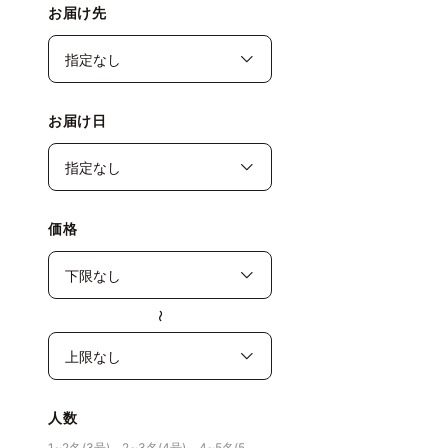
お届け先
お届け日
価格
〜
人数
1~2名(3号)、2~3名(4号)、4~5名(5