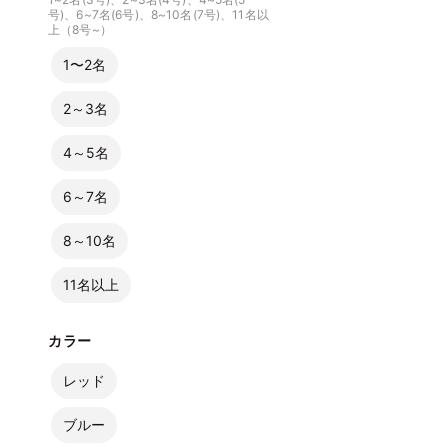
号)、6~7名(6号)、8~10名(7号)、11名以
上（8号~）
1〜2名
2～3名
4～5名
6～7名
8～10名
11名以上
カラー
レッド
ブルー