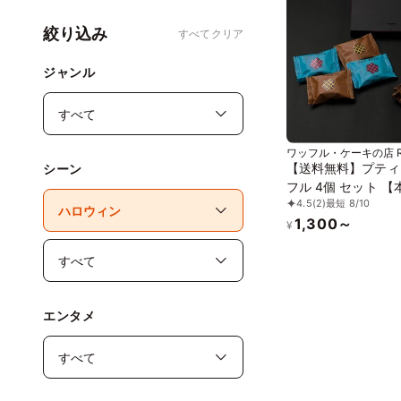
絞り込み
すべてクリア
ジャンル
ワッフル・ケーキの店 R
ル・エル)
【送料無料】プティ
シーン
フル 4個 セット 【
4.5
(2)
最短 8/10
エージュワッフル】
1,300～
¥
エンタメ