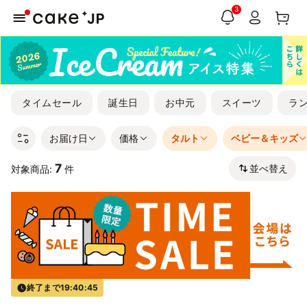
3
タイムセール
誕生日
お中元
スイーツ
ラ
お届け日
価格
タルト
ベビー＆キッズ
7
並べ替え
対象商品:
件
終了まで
19:40:45