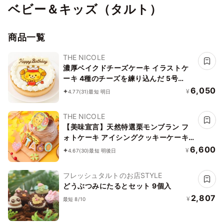
ベビー＆キッズ（タルト）
商品一覧
THE NICOLE
濃厚ベイクドチーズケーキ イラストケ
ーキ 4種のチーズを練り込んだ 5号
15cm ギフトに最適
6,050
¥
4.77
(31)
最短 明日
THE NICOLE
【美味宣言】天然特選栗モンブラン フ
ォトケーキ アイシングクッキーケーキ
文字入りアイシング 写真ケーキ 5号
6,600
¥
4.67
(30)
最短 明後日
15cm 【お好きなイラストも人気です】
フレッシュタルトのお店STYLE
どうぶつみにたるとセット 9個入
2,807
¥
最短 8/10