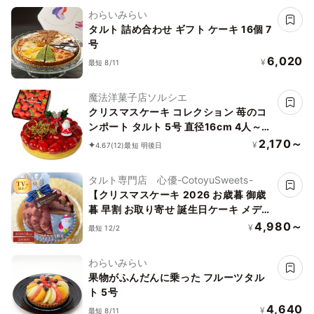
15cm
わらいみらい
タルト 詰め合わせ ギフト ケーキ 16個 7
号
6,020
¥
最短 8/11
魔法洋菓子店ソルシエ
クリスマスケーキ コレクション 苺のコ
ンポート タルト 5号 直径16cm 4人～6
人分 約530g
2,170～
¥
4.67
(12)
最短 明後日
タルト専門店 心優-CotoyuSweets-
【クリスマスケーキ 2026 お歳暮 御歳
暮 早割 お取り寄せ 誕生日ケーキ メディ
ア掲載店】クリスマス限定 5層のリッチ
4,980～
¥
最短 12/2
チョコバナナタルト 18cm 誕生日 ギフ
ト 結婚祝 出産祝
わらいみらい
果物がふんだんに乗った フルーツタル
ト 5号
4,640
¥
最短 8/11