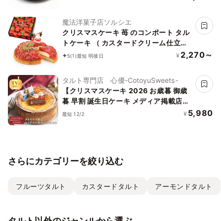
魔法洋菓子店ソルシエ
クリスマスケーキ 苺 のコンポート タル
トケーキ （ カスタードクリーム仕立て
） 5号 直径16cm 4人～5人分 580g
2,270～
¥
5
(1)
最短 明後日
【クリスマス飾り付】 スイーツ ギフト
いちご
タルト専門店 心優-CotoyuSweets-
【クリスマスケーキ 2026 お歳暮 御歳
暮 早割 誕生日ケーキ メディア掲載店】
クリスマス限定 50セット 国産小麦 濃厚
5,980
¥
最短 12/2
ケイジャーダチーズタルト 18cm
さらにカテゴリーを絞り込む
フルーツタルト
カスタードタルト
アーモンドタルト
タルト以外のジャンルから選ぶ