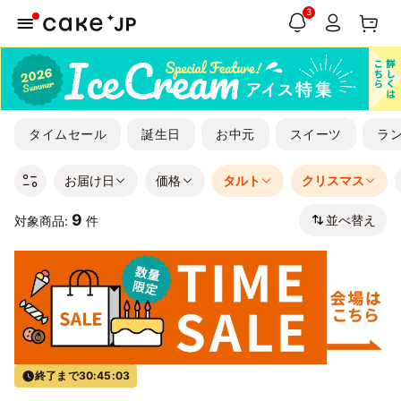
3
タイムセール
誕生日
お中元
スイーツ
ラ
お届け日
価格
タルト
クリスマス
9
並べ替え
対象商品:
件
終了まで
30:45:03