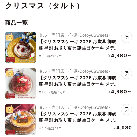
クリスマス（タルト）
商品一覧
タルト専門店 心優-CotoyuSweets-
【クリスマスケーキ 2026 お歳暮 御歳
暮 早割 お取り寄せ 誕生日ケーキ メディ
ア掲載店】クリスマス限定 50セット 国
4,980～
¥
5
(3)
最短 12/2
産小麦 濃厚モンブランタルト 14cm
タルト専門店 心優-CotoyuSweets-
【クリスマスケーキ 2026 お歳暮 御歳
暮 早割 お取り寄せ 誕生日ケーキ メディ
ア掲載店】クリスマス限定 50セット 国
4,980～
¥
4.8
(5)
最短 12/11
産小麦 完熟いちごのストロベリーチー
ズタルト 14cm
タルト専門店 心優-CotoyuSweets-
【クリスマスケーキ 2026 お歳暮 御歳
暮 早割 お取り寄せ 誕生日ケーキ メディ
ア掲載店】クリスマス限定 50セット 国
4,980
¥
5
(3)
最短 12/2
産小麦 濃厚ケイジャーダチーズタルト