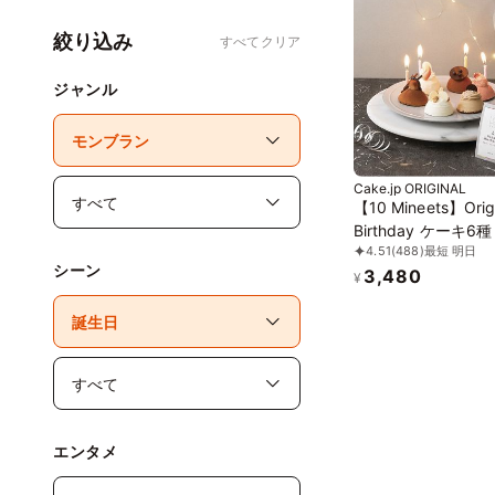
絞り込み
すべてクリア
ジャンル
Cake.jp ORIGINAL
【10 Mineets】Origi
Birthday ケーキ6種
4.51
(488)
最短 明日
シーン
3,480
¥
エンタメ