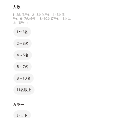
人数
1~2名(3号)、2~3名(4号)、4~5名(5
号)、6~7名(6号)、8~10名(7号)、11名以
上（8号~）
1〜2名
2～3名
4～5名
6～7名
8～10名
11名以上
カラー
レッド