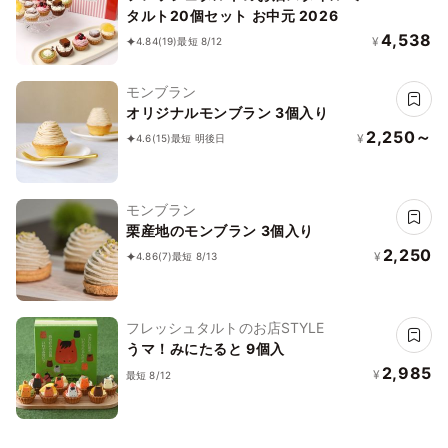
タルト20個セット お中元 2026
4,538
¥
4.84
(19)
最短 8/12
モンブラン
オリジナルモンブラン 3個入り
2,250～
¥
4.6
(15)
最短 明後日
モンブラン
栗産地のモンブラン 3個入り
2,250
¥
4.86
(7)
最短 8/13
フレッシュタルトのお店STYLE
うマ！みにたると 9個入
2,985
¥
最短 8/12