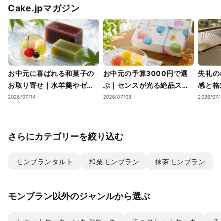
Cake.jpマガジン
お中元に喜ばれる和菓子の
お中元の予算3000円で選
失礼の
お取り寄せ｜水羊羹やゼリ
ぶ｜センスが光る絶品スイ
感と格
ーで涼を届ける夏ギフト
ーツギフトと失敗しない選
ツギフ
2026/07/14
2026/07/08
2026/07/
び方
さらにカテゴリーを絞り込む
モンブランタルト
和栗モンブラン
抹茶モンブラン
モンブラン以外のジャンルから選ぶ