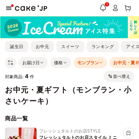
3
誕生日
お中元
スイーツ
ランキング
アイ
お届け日
価格
モンブラン
お中元・夏
4
並べ替え
対象商品:
件
お中元・夏ギフト（モンブラン・小
さいケーキ）
商品一覧
フレッシュタルトのお店STYLE
フレッシュタルトのお店スタイル ミニ