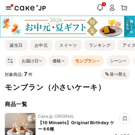
3
誕生日
お中元
スイーツ
ランキング
アイ
お届け日
価格
モンブラン
シーン
7
並べ替え
対象商品:
件
モンブラン（小さいケーキ）
商品一覧
Cake.jp ORIGINAL
【10 Mineets】Original Birthday ケ
ーキ6種