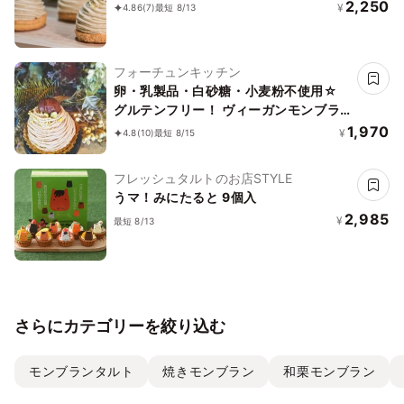
2,250
¥
4.86
(7)
最短 8/13
フォーチュンキッチン
卵・乳製品・白砂糖・小麦粉不使用☆
グルテンフリー！ ヴィーガンモンブラ
ン２個セット《ヴィーガンスイーツ》
1,970
¥
4.8
(10)
最短 8/15
フレッシュタルトのお店STYLE
うマ！みにたると 9個入
2,985
¥
最短 8/13
さらにカテゴリーを絞り込む
モンブランタルト
焼きモンブラン
和栗モンブラン