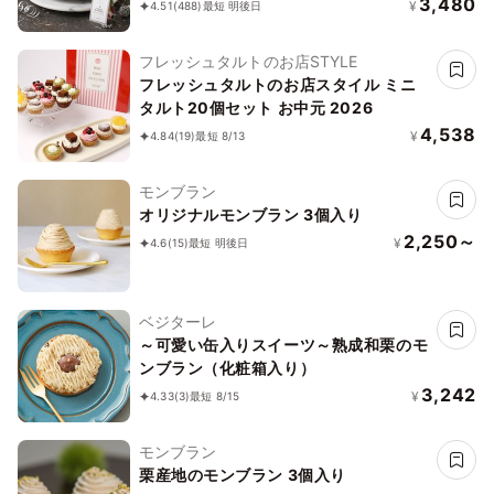
3,480
¥
4.51
(488)
最短 明後日
フレッシュタルトのお店STYLE
フレッシュタルトのお店スタイル ミニ
タルト20個セット お中元 2026
4,538
¥
4.84
(19)
最短 8/13
モンブラン
オリジナルモンブラン 3個入り
2,250～
¥
4.6
(15)
最短 明後日
ベジターレ
～可愛い缶入りスイーツ～熟成和栗のモ
ンブラン（化粧箱入り）
3,242
¥
4.33
(3)
最短 8/15
モンブラン
栗産地のモンブラン 3個入り