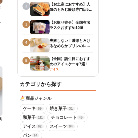
【お土産におすすめ】人
2
た
気のもみじ饅頭専門店5
。
選！
ッ
【お取り寄せ】全国有名
3
ラスクおすすめ10選
失敗しない！濃厚とろけ
4
るなめらかプリンのレシ
ピ
【全国】誕生日におすす
5
めのアイスケーキ7選！お
取り寄せできる商品も紹
アイス
介！
カテゴリから探す
商品ジャンル
ケーキ
焼き菓子
59
31
和菓子
チョコレート
111
45
宅
アイス
スイーツ
62
94
パン
14