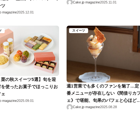
Cake.jp magazine
2025.11.01
ーツ
p magazine
2025.12.01
ツ
スイーツ
と栗の秋スイーツ5選】旬を迎
週1営業でも多くのファンを魅了…定
材を使ったお菓子でほっこりお
番メニューが存在しない《間借りカ
フェ
ェ》で堪能、旬果のパフェと心ほど
p magazine
2025.09.01
るひととき【清澄白河】
Cake.jp magazine
2025.08.28