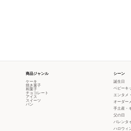
商品ジャンル
シーン
ケーキ
誕生日
焼き菓子
ベビーキ
和菓子
チョコレート
エンタメ・
アイス
スイーツ
オーダー
パン
手土産・
父の日
バレンタ
ハロウィ