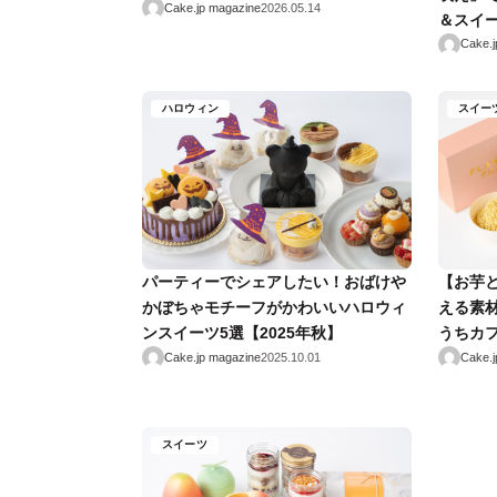
ルフィーユは必食！
Cake.jp magazine
2026.05.14
＆スイ
Cake.j
ハロウィン
スイー
パーティーでシェアしたい！おばけや
【お芋
かぼちゃモチーフがかわいいハロウィ
える素
ンスイーツ5選【2025年秋】
うちカ
Cake.jp magazine
2025.10.01
Cake.j
スイーツ