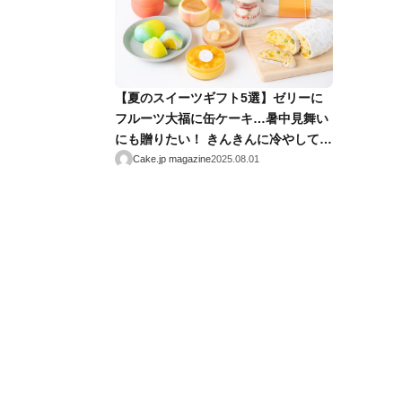
【夏のスイーツギフト5選】ゼリーに
フルーツ大福に缶ケーキ…暑中見舞い
にも贈りたい！ きんきんに冷やして食
べるおやつ
Cake.jp magazine
2025.08.01