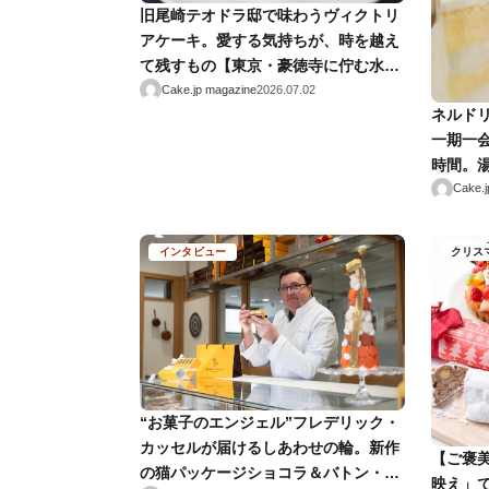
旧尾崎テオドラ邸で味わうヴィクトリ
アケーキ。愛する気持ちが、時を越え
て残すもの【東京・豪徳寺に佇む水色
の洋館を訪ねて】
Cake.jp magazine
2026.07.02
ネルド
一期一
時間。湯
Cake.j
インタビュー
クリス
“お菓子のエンジェル”フレデリック・
カッセルが届けるしあわせの輪。新作
【ご褒美
の猫パッケージショコラ＆バトン・ミ
映え」