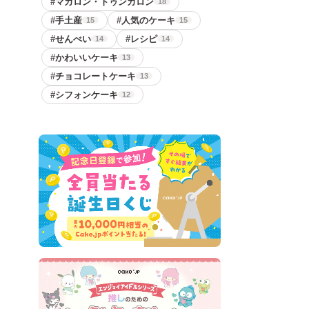
#
マカロン・トゥンカロン
18
#
手土産
#
人気のケーキ
15
15
#
せんべい
#
レシピ
14
14
#
かわいいケーキ
13
#
チョコレートケーキ
13
#
シフォンケーキ
12