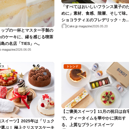
「すべてはおいしいフランス菓子の
めに」素材、食感、階層、そして味
ショコラティエのフレデリック・カ
セルが追い求める“しあわせのお菓子
Cake.jp magazine
2026.05.20
リップの一杯とマスター手製の
作り”とは
会のケーキに、縁を感じる喫茶
島の名店「TIES」へ。
p magazine
2026.06.05
マス
トレンド
【ご褒美スイーツ】11月の祝日は自
で。ティータイムを華やかに演出す
スイーツ】2025年は「リュク
る、上質なブランドスイーツ
で選ぶ！ 極上クリスマスケーキ