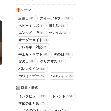
シーン
誕生日
スイーツギフト
43
84
ベビーキッズ
推し活
5
14
エンタメ・IP
センイル
5
2
オーダーメイド
11
アレルギー対応
2
手土産・ギフト
母の日
66
65
父の日
クリスマス
29
92
バレンタイン
52
フ
ホワイトデー
ハロウィン
46
20
け
特集・形式
インタビュー
トレンド
139
164
季節のまとめ
47
はじめての人へ
レシピ
2
32