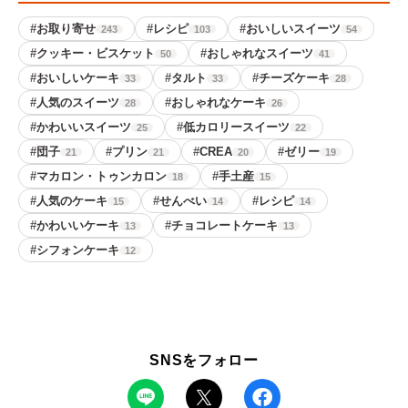
#
お取り寄せ
#
レシピ
#
おいしいスイーツ
243
103
54
#
クッキー・ビスケット
#
おしゃれなスイーツ
50
41
#
おいしいケーキ
#
タルト
#
チーズケーキ
33
33
28
#
人気のスイーツ
#
おしゃれなケーキ
28
26
#
かわいいスイーツ
#
低カロリースイーツ
25
22
#
団子
#
プリン
#
CREA
#
ゼリー
21
21
20
19
#
マカロン・トゥンカロン
#
手土産
18
15
#
人気のケーキ
#
せんべい
#
レシピ
15
14
14
#
かわいいケーキ
#
チョコレートケーキ
13
13
#
シフォンケーキ
12
SNSをフォロー