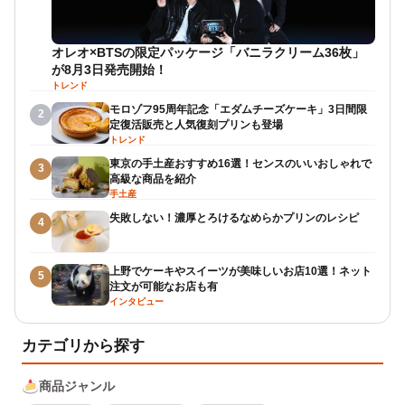
オレオ×BTSの限定パッケージ「バニラクリーム36枚」
が8月3日発売開始！
トレンド
モロゾフ95周年記念「エダムチーズケーキ」3日間限
2
定復活販売と人気復刻プリンも登場
トレンド
東京の手土産おすすめ16選！センスのいいおしゃれで
3
高級な商品を紹介
手土産
失敗しない！濃厚とろけるなめらかプリンのレシピ
4
上野でケーキやスイーツが美味しいお店10選！ネット
5
注文が可能なお店も有
インタビュー
カテゴリから探す
商品ジャンル