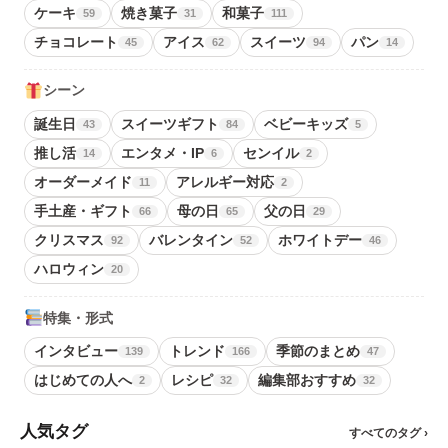
ケーキ
焼き菓子
和菓子
59
31
111
チョコレート
アイス
スイーツ
パン
45
62
94
14
シーン
誕生日
スイーツギフト
ベビーキッズ
43
84
5
推し活
エンタメ・IP
センイル
14
6
2
オーダーメイド
アレルギー対応
11
2
手土産・ギフト
母の日
父の日
66
65
29
クリスマス
バレンタイン
ホワイトデー
92
52
46
ハロウィン
20
特集・形式
インタビュー
トレンド
季節のまとめ
139
166
47
はじめての人へ
レシピ
編集部おすすめ
2
32
32
人気タグ
すべてのタグ ›