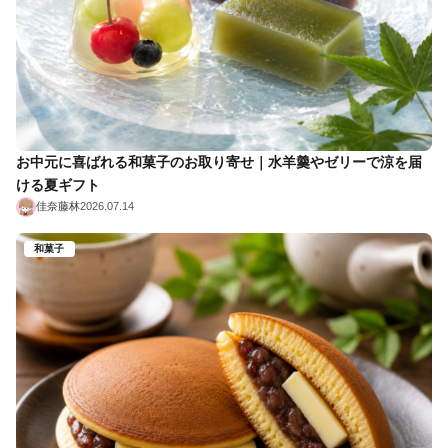
お中元に喜ばれる和菓子のお取り寄せ｜水羊羹やゼリーで涼を届
ける夏ギフト
佳奈藤林
2026.07.14
和菓子