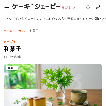
トップ
インタビュー
トレンド
はじめての人へ
季節のまとめ
シーン別
レシ
ホーム
マガジン
和菓子
カテゴリ
和菓子
111件の記事
和菓子