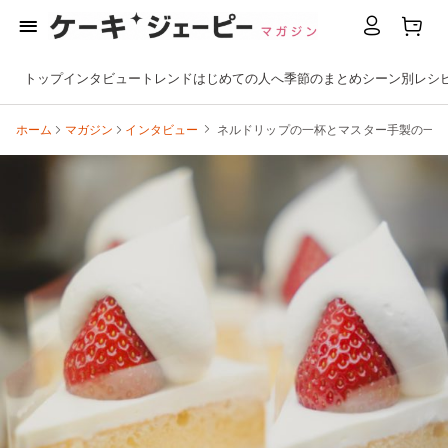
トップ
インタビュー
トレンド
はじめての人へ
季節のまとめ
シーン別
レシ
ホーム
マガジン
インタビュー
ネルドリップの一杯とマスター手製の一期