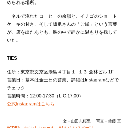
められる場所。
ネルで淹れたコーヒーの余韻と、イチゴのショート
ケーキの甘さ、そして坂爪さんの「ご縁」という言葉
が、店を出たあとも、胸の中で静かに温もりを残して
いた。
TIES
住所：東京都文京区湯島４丁目１−１３ 倉林ビル 1F
営業日：基本は金土日の営業、詳細はInstagramなどで
チェック
営業時間：12:00-17:30（L.O.17:00）
公式Instagramはこちら
文＝山田志桜里 写真＝佐藤 亘
CREA
おいしいケーキ
おいしいスイーツ