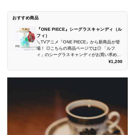
おすすめ商品
『ONE PIECE』シーグラスキャンディ（ル
フィ）
＼TVアニメ『ONE PIECE』から新商品が登
PR
場！ ◎こちらの商品ページでは◎ 「ルフ
ィ」のシーグラスキャンディがお買い求めい
ただけます。 佐渡の天然塩使用により、見た
¥1,200
目だけではなく、味でも海を感じられるソル
ティキャンディ。 シーグラスキャンディは全
部で10種類！ ◎ラインナップ◎ ・ルフィー
・ゾロ ・ナミ ・ウソップ ・サンジ ・チョッ
パー ・ロビン ・フランキー ・ブルック ・ジ
ンベエ シーグラスキャンディは様々なシーン
でご利用いただけます。 ・贅沢なおやつ時間
に ・誕生日や記念日のプレゼントとして ・
パーティーやイベントのデザートとして ・
ONE PIECEが好きなご友人やご家族へのサ
プライズギフトとして ぜひお手に取ってお楽