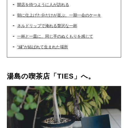
開店を待つように人が訪れる
朝に仕上げた分だけが並ぶ、一期一会のケーキ
ネルドリップで淹れる贅沢な一杯
一杯と一皿に、同じ手のぬくもりを感じて
“縁”が結ばれて生まれた場所
湯島の喫茶店「TIES」へ。