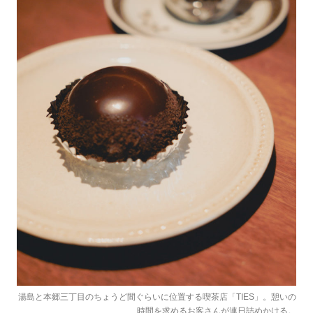
しみください！ 『ONE PIECE』コラボ商
品はこちら＞ 尾田栄一郎集英社・フジテレ
ビ・東映アニメーション ※配送エリアによっ
て、お届け日が異なる場合がございます。 ※
商品によって発送元・発送方法が異なるた
め、各商品ごとに送料が発生します。
湯島と本郷三丁目のちょうど間ぐらいに位置する喫茶店「TIES」。憩いの
時間を求めるお客さんが連日詰めかける。