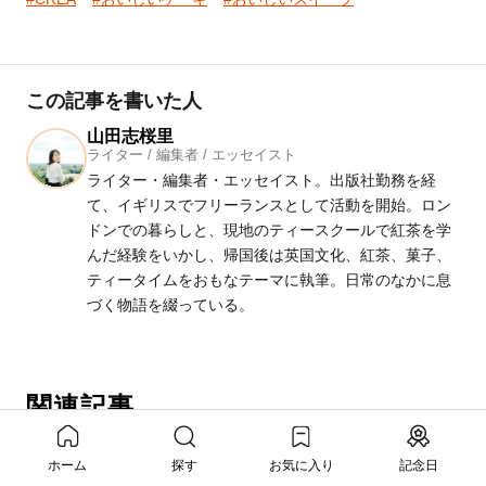
この記事を書いた人
山田志桜里
ライター / 編集者 / エッセイスト
ライター・編集者・エッセイスト。出版社勤務を経
て、イギリスでフリーランスとして活動を開始。ロン
ドンでの暮らしと、現地のティースクールで紅茶を学
んだ経験をいかし、帰国後は英国文化、紅茶、菓子、
ティータイムをおもなテーマに執筆。日常のなかに息
づく物語を綴っている。
関連記事
ひと匙ごとに、夏が満ちる。ホテル椿山荘東京の“デザー
ト仕立てのかき氷”
ホーム
探す
お気に入り
記念日
2026/08/05
インタビュー