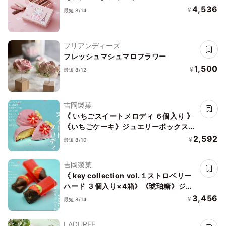
4,536
¥
最短 8/14
フリアンディーズ
フレッシュマシュマロフラワー
1,500
¥
最短 8/12
吉岡製菓
《 いちごスイートメロディ ６個入り 》
《いちごケーキ》ジュエリーボックス
DAIFUKU ありがとう 大福 お取り寄せ
2,592
¥
最短 8/10
テレビで話題
吉岡製菓
《 key collection vol.１ストロベリー
ハード ３個入り×4箱》《琥珀糖》ジュ
エリーボックス DAIFUKU ありがとう
3,456
¥
最短 8/14
大福 お取り寄せ テレビで話題
LADUREE