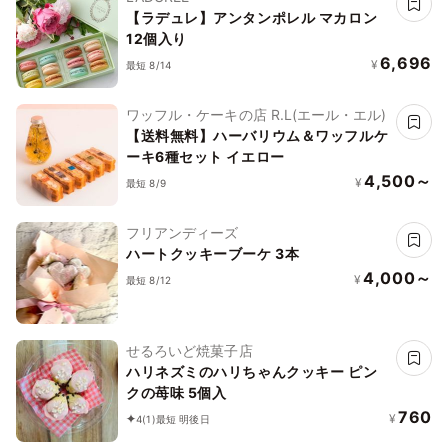
【ラデュレ】アンタンポレル マカロン
12個入り
6,696
¥
最短 8/14
ワッフル・ケーキの店 R.L(エール・エル)
【送料無料】ハーバリウム＆ワッフルケ
ーキ6種セット イエロー
4,500～
¥
最短 8/9
フリアンディーズ
ハートクッキーブーケ 3本
4,000～
¥
最短 8/12
せるろいど焼菓子店
ハリネズミのハリちゃんクッキー ピン
クの苺味 5個入
760
¥
4
(1)
最短 明後日