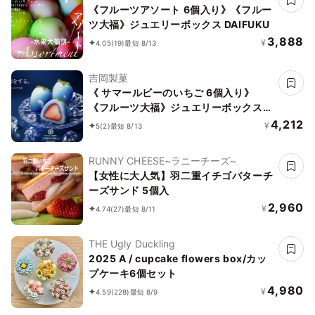
《フルーツアソート 6個入り》《フルー
ツ大福》ジュエリーボックス DAIFUKU
3,888
¥
4.05
(19)
最短 8/13
吉岡製菓
《 サマールビーのいちご 6個入り》
《フルーツ大福》ジュエリーボックス
《ルビーのいちご》 DAIFUKU ありがと
4,212
¥
5
(2)
最短 8/13
う 大福 お取り寄せ テレビで話題
RUNNY CHEESE~ラニーチーズ~
【女性に大人気】羽二重イチゴバターチ
ーズサンド 5個入
2,960
¥
4.74
(27)
最短 8/11
THE Ugly Duckling
2025 A / cupcake flowers box/カッ
プケーキ6個セット
4,980
¥
4.59
(228)
最短 8/9