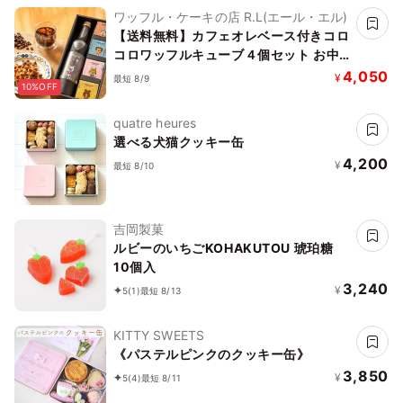
ワッフル・ケーキの店 R.L(エール・エル)
【送料無料】カフェオレベース付きコロ
コロワッフルキューブ４個セット お中
元2026
4,050
¥
最短 8/9
10%OFF
quatre heures
選べる犬猫クッキー缶
4,200
¥
最短 8/10
吉岡製菓
ルビーのいちごKOHAKUTOU 琥珀糖
10個入
3,240
¥
5
(1)
最短 8/13
KITTY SWEETS
《パステルピンクのクッキー缶》
3,850
¥
5
(4)
最短 8/11