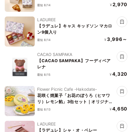
2,970
¥
最短 8/14
LADUREE
【ラデュレ】キャス キッドソン マカロ
ン9個入り
3,996～
¥
最短 8/14
CACAO SAMPAKA
【CACAO SAMPAKA】フーディベア
レナ
4,320
¥
最短 8/15
Flower Picnic Cafe -Hakodate-
花咲く焼菓子「お花のぼうろ（ヒマワ
リ）レモン餡」3缶セット｜オリジナル
紙袋を3枚
4,650
¥
最短 8/13
LADUREE
【ラデュレ】シャ・オ・ベレー