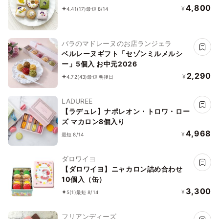
4,800
¥
4.41
(17)
最短 8/14
バラのマドレーヌのお店ランジェラ
ベルレーヌギフト「セゾンミルメルシ
ー」5個入 お中元2026
2,290
¥
4.72
(43)
最短 明後日
LADUREE
【ラデュレ】ナポレオン・トロワ・ロー
ズ マカロン8個入り
4,968
¥
最短 8/14
ダロワイヨ
【ダロワイヨ】ニャカロン詰め合わせ
10個入（缶）
3,300
¥
5
(1)
最短 8/14
フリアンディーズ