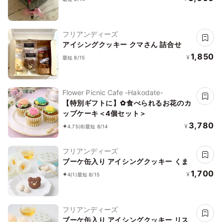
フリアンディーズ
アイシングクッキー クマさん 詰合せ
1,850
¥
最短 8/15
Flower Picnic Cafe -Hakodate-
【特別ギフトに】✿食べられるお花のカ
ップケーキ＜4個セット＞
3,780
¥
4.75
(8)
最短 8/14
フリアンディーズ
ブーケ缶入り アイシングクッキー くま
1,700
¥
4
(1)
最短 8/15
フリアンディーズ
ブーケ缶入り アイシングクッキー リス