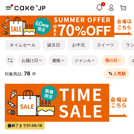
3
タイムセール
誕生日
お中元
スイーツ
ラ
お届け日
価格
ジャンル
母の日
78
人気順
対象商品:
件
終了まで
31:58:17