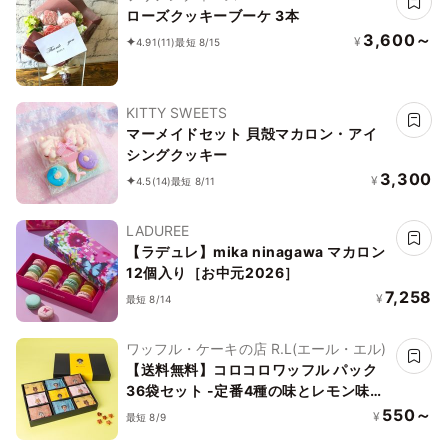
ローズクッキーブーケ 3本
3,600～
¥
4.91
(11)
最短 8/15
KITTY SWEETS
マーメイドセット 貝殻マカロン・アイ
シングクッキー
3,300
¥
4.5
(14)
最短 8/11
LADUREE
【ラデュレ】mika ninagawa マカロン
12個入り［お中元2026］
7,258
¥
最短 8/14
ワッフル・ケーキの店 R.L(エール・エル)
【送料無料】コロコロワッフル パック
36袋セット -定番4種の味とレモン味の
詰め合わせ- お中元2026
550～
¥
最短 8/9