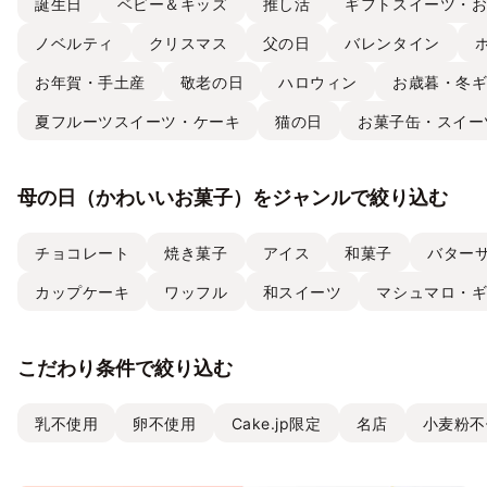
誕生日
ベビー＆キッズ
推し活
ギフトスイーツ・
ノベルティ
クリスマス
父の日
バレンタイン
お年賀・手土産
敬老の日
ハロウィン
お歳暮・冬
夏フルーツスイーツ・ケーキ
猫の日
お菓子缶・スイー
母の日（かわいいお菓子）をジャンルで絞り込む
チョコレート
焼き菓子
アイス
和菓子
バター
カップケーキ
ワッフル
和スイーツ
マシュマロ・
こだわり条件で絞り込む
乳不使用
卵不使用
Cake.jp限定
名店
小麦粉不