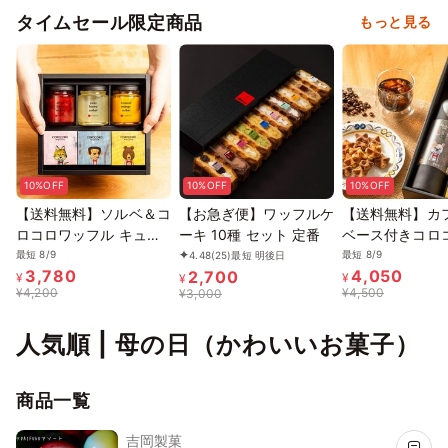
タイムセール限定商品
もっと見る
10%OFF
10%OFF
10%OFF
【送料無料】ソルベ＆コ
【お急ぎ便】ワッフルケ
【送料無料】カ
ロコロワッフル キュー
ーキ 10種 セット 定番
ベース付きコロ
ブ セット【夏の新作ス
フルキューブ４
最短 8/9
最短 8/9
4.48
(25)
最短 明後日
3,780
4,050
2,700
イーツと定番焼き菓子】
お中元2026
¥
¥
¥
¥
4,200
¥
4,500
¥
3,000
お中元2026
人気順 | 母の日（かわいいお菓子）
商品一覧
吉岡製菓