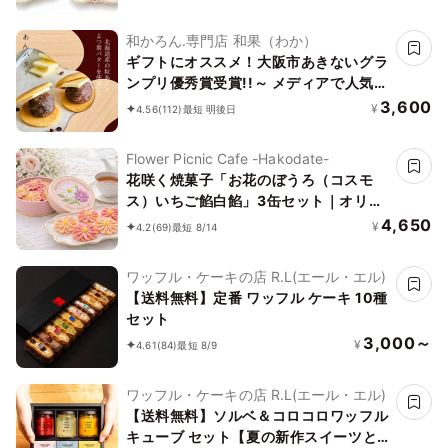
和かろん.専門店 和果（わか）
ギフトにオススメ！大阪市あきないグラ
ンプリ優秀賞受賞!!～ メディアで人気の
生どら焼き 和スイーツ～「和かろ
3,600
¥
4.56
(112)
最短 明後日
ん。」6個入りお中元2026
Flower Picnic Cafe -Hakodate-
花咲く焼菓子「お花のぼうろ（コスモ
ス）いちご餡白餡」3缶セット｜オリジ
ナル紙袋を3枚
4,650
¥
4.2
(69)
最短 8/14
ワッフル・ケーキの店 R.L(エール・エル)
【送料無料】定番 ワッフル ケーキ 10種
セット
3,000～
¥
4.61
(84)
最短 8/9
ワッフル・ケーキの店 R.L(エール・エル)
【送料無料】ソルベ＆コロコロワッフル
キューブ セット【夏の新作スイーツと