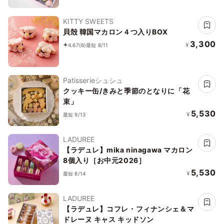
KITTY SWEETS
貝殻 韓国マカロン４つ入りBOX
3,300
¥
4.67
(6)
最短 8/11
Patisserieシュシュ
クッキー缶/きみと季節のとなりに「花
束」
5,530
¥
最短 9/13
LADUREE
【ラデュレ】mika ninagawa マカロン
8個入り［お中元2026］
5,530
¥
最短 8/14
LADUREE
【ラデュレ】コフレ・フィナンシェ＆マ
ドレーヌ キャス キッドソン