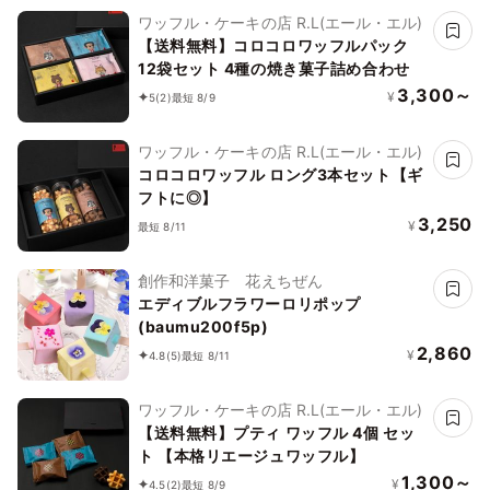
ワッフル・ケーキの店 R.L(エール・エル)
【送料無料】コロコロワッフルパック
12袋セット 4種の焼き菓子詰め合わせ
3,300～
¥
5
(2)
最短 8/9
ワッフル・ケーキの店 R.L(エール・エル)
コロコロワッフル ロング3本セット【ギ
フトに◎】
3,250
¥
最短 8/11
創作和洋菓子 花えちぜん
エディブルフラワーロリポップ
(baumu200f5p)
2,860
¥
4.8
(5)
最短 8/11
ワッフル・ケーキの店 R.L(エール・エル)
【送料無料】プティ ワッフル 4個 セッ
ト 【本格リエージュワッフル】
1,300～
¥
4.5
(2)
最短 8/9