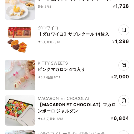
1,728
¥
最短 8/15
ダロワイヨ
【ダロワイヨ】サブレクール 14枚入
1,296
¥
5
(1)
最短 8/18
KITTY SWEETS
ピンクマカロン 4つ入り
2,000
¥
5
(2)
最短 8/11
MACARON ET CHOCOLAT
【MACARON ET CHOCOLAT】マカロ
ンボーロ ジャルダン
6,804
¥
4.5
(2)
最短 8/18
バラのマドレーヌのお店ランジェラ