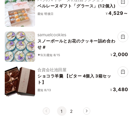
ベルレーヌギフト「グラース」(12個入)
4,529～
¥
最短 明後日
samuelcookies
スノーボールとお花のクッキー詰め合わ
せ #
2,000
¥
5
(3)
最短 8/15
合資会社池田屋
ショコラ羊羹 【ビター 4個入 3箱セッ
ト】
3,480
¥
最短 8/13
1
2