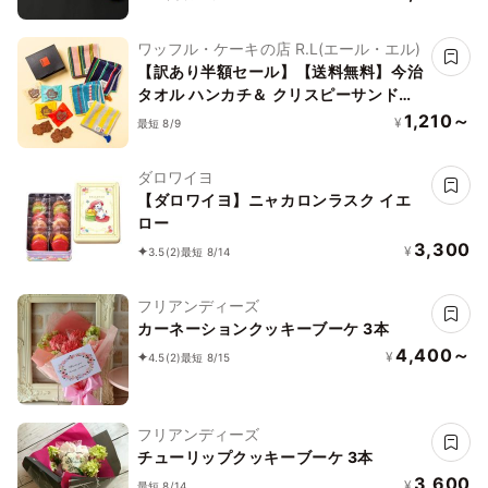
ワッフル・ケーキの店 R.L(エール・エル)
【訳あり半額セール】【送料無料】今治
タオル ハンカチ＆ クリスピーサンドワ
ッフル セット【イエロー】
1,210～
¥
最短 8/9
ダロワイヨ
【ダロワイヨ】ニャカロンラスク イエ
ロー
3,300
¥
3.5
(2)
最短 8/14
フリアンディーズ
カーネーションクッキーブーケ 3本
4,400～
¥
4.5
(2)
最短 8/15
フリアンディーズ
チューリップクッキーブーケ 3本
3,600
¥
最短 8/14