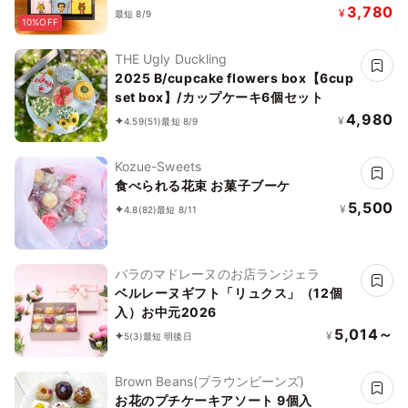
定番焼き菓子】お中元2026
3,780
¥
最短 8/9
10%OFF
THE Ugly Duckling
2025 B/cupcake flowers box【6cup
set box】/カップケーキ6個セット
4,980
¥
4.59
(51)
最短 8/9
Kozue-Sweets
食べられる花束 お菓子ブーケ
5,500
¥
4.8
(82)
最短 8/11
バラのマドレーヌのお店ランジェラ
ベルレーヌギフト「リュクス」（12個
入）お中元2026
5,014～
¥
5
(3)
最短 明後日
Brown Beans(ブラウンビーンズ)
お花のプチケーキアソート 9個入