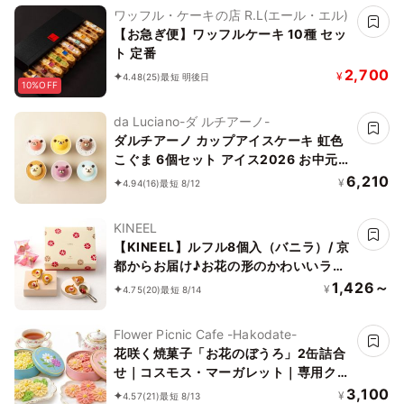
ワッフル・ケーキの店 R.L(エール・エル)
【お急ぎ便】ワッフルケーキ 10種 セッ
ト 定番
2,700
¥
4.48
(25)
最短 明後日
10%OFF
da Luciano-ダ ルチアーノ-
ダルチアーノ カップアイスケーキ 虹色
こぐま 6個セット アイス2026 お中元
2026
6,210
¥
4.94
(16)
最短 8/12
KINEEL
【KINEEL】ルフル8個入（バニラ）/ 京
都からお届け♪お花の形のかわいいラン
グドシャスイーツ（焼菓子8個セット）
1,426～
¥
4.75
(20)
最短 8/14
Flower Picnic Cafe -Hakodate-
花咲く焼菓子「お花のぼうろ」2缶詰合
せ｜コスモス・マーガレット｜専用クリ
アケース付き｜
3,100
¥
4.57
(21)
最短 8/13