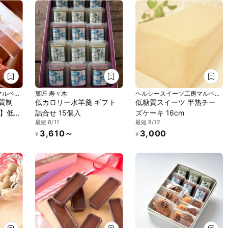
添加》
ンスイーツ》《無添加》
ーガンスイーツ》《無添
《アレルギー配慮》
加》《アレルギー配慮》
マルベリ
菓匠 寿々木
ヘルシースイーツ工房マルベリ
ー
糖質制
低カロリー水羊羹 ギフト
低糖質スイーツ 半熟チー
】低糖
詰合せ 15個入
ズケーキ 16cm
最短 8/11
最短 8/12
3,610～
3,000
¥
¥