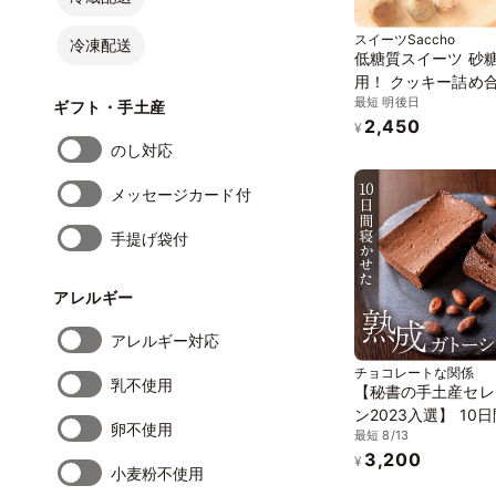
スイーツSaccho
冷凍配送
低糖質スイーツ 砂
用！ クッキー詰め
最短 明後日
焼菓子ギフト 糖質制
ギフト・手土産
2,450
カボ
¥
のし対応
メッセージカード付
手提げ袋付
アレルギー
アレルギー対応
チョコレートな関係
乳不使用
【秘書の手土産セレ
ン2023入選】 10
卵不使用
最短 8/13
せた熟成ガトーショ
3,200
チョコレートな関係
¥
小麦粉不使用