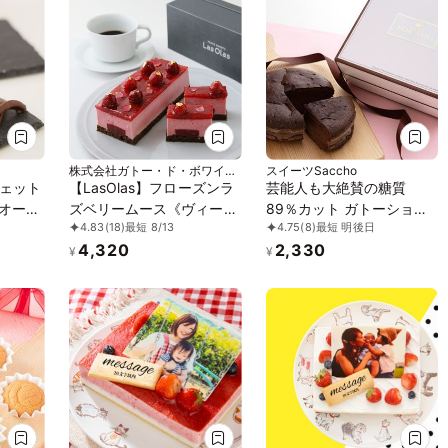
株式会社ガトー・ド・ボワイヤ
スイーツSaccho
ージュ ブランドLasolas
ェット
【LasOlas】フローズンラ
芸能人も大絶賛の糖質
 オーガ
ズベリームース《ヴィーガ
89％カット ガトーショコ
4.83
(18)
最短 8/13
4.75
(8)
最短 明後日
リー・
ンスイーツ》
ラギフト 砂糖不使用・糖
4,320
2,330
性食品
質制限・ロカボ・低糖質
¥
¥