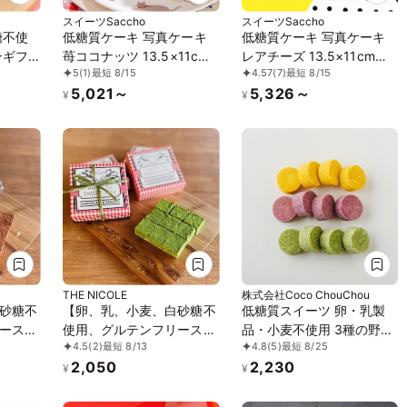
スイーツSaccho
スイーツSaccho
糖不使
低糖質ケーキ 写真ケーキ
低糖質ケーキ 写真ケーキ
ンギフ
苺ココナッツ 13.5×11cm
レアチーズ 13.5×11cm
5
(1)
最短 8/15
4.57
(7)
最短 8/15
4.5号
4.5号
5,021～
5,326～
¥
¥
THE NICOLE
株式会社Coco ChouChou
砂糖不
【卵、乳、小麦、白砂糖不
低糖質スイーツ 卵・乳製
ースイ
使用、グルテンフリースイ
品・小麦不使用 3種の野菜
4.5
(2)
最短 8/13
4.8
(5)
最短 8/25
ョコラ
ーツ】ボタニカルショコラ
ボーロ 4個セット《ヴィー
2,050
2,230
ヴィー
生チョコ 京抹茶 〜京豆腐
ガンスイーツ》《グルテン
¥
¥
ーガン
を使用したショコラ《ヴィ
フリー》《アレルギー配
《アレ
ーガンスイーツ・ヴィーガ
慮》