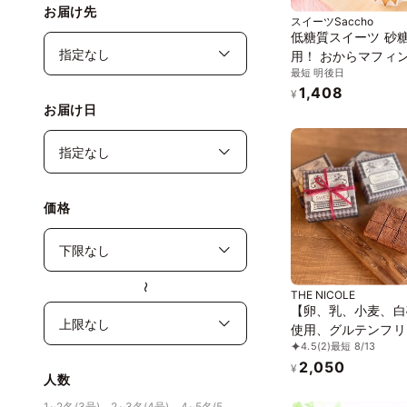
お届け先
スイーツSaccho
低糖質スイーツ 砂
用！ おからマフィ
最短 明後日
ト 4ケ入り
1,408
¥
お届け日
価格
〜
THE NICOLE
【卵、乳、小麦、白
使用、グルテンフリ
4.5
(2)
最短 8/13
ーツ】ボタニカルシ
2,050
京豆腐生チョコ 《
¥
人数
ガンスイーツ・ヴィ
ケーキ》《無添加》
1~2名(3号)、2~3名(4号)、4~5名(5