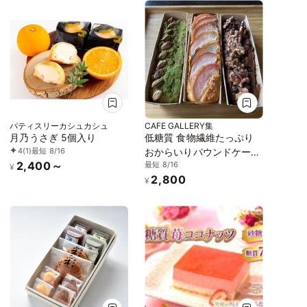
ィーガンスイーツ・ヴィー
ガンケーキ》《無添加》
《アレルギー配慮》
パティスリーカシュカシュ
CAFE GALLERY集
月乃うさぎ 5個入り
低糖質 食物繊維たっぷり
4
(1)
最短 8/16
おからいりパウンドケーキ
2,400～
最短 8/16
3種セット
¥
2,800
¥