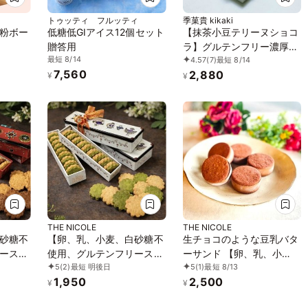
トゥッティ フルッティ
季菓貴 kikaki
粉ボー
低糖低GIアイス12個セット
【抹茶小豆テリーヌショコ
贈答用
ラ】グルテンフリー濃厚チ
最短 8/14
4.57
(7)
最短 8/14
ョコレート焼き菓子
7,560
2,880
¥
¥
THE NICOLE
THE NICOLE
砂糖不
【卵、乳、小麦、白砂糖不
生チョコのような豆乳バタ
ースイ
使用、グルテンフリースイ
ーサンド 【卵、乳、小
5
(2)
最短 明後日
5
(1)
最短 8/13
ブレ
ーツ】ボタニカルサブレ
麦、白砂糖不使用、グルテ
1,950
2,500
サブレ
京抹茶、黒糖バニラサブレ
ンフリースイーツ】ボタニ
¥
¥
ヴィーガ
缶 2種アソート 《ヴィーガ
カルカカオサンド 《ヴィ