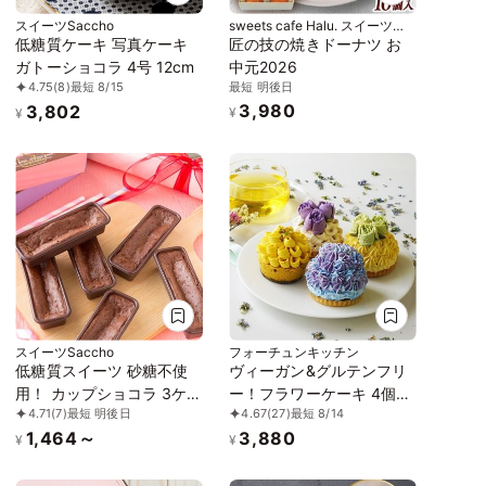
スイーツSaccho
sweets cafe Halu. スイーツカ
フェハル
低糖質ケーキ 写真ケーキ
匠の技の焼きドーナツ お
ガトーショコラ 4号 12cm
中元2026
最短 明後日
4.75
(8)
最短 8/15
3,980
3,802
¥
¥
スイーツSaccho
フォーチュンキッチン
低糖質スイーツ 砂糖不使
ヴィーガン&グルテンフリ
用！ カップショコラ 3ケ入
ー！フラワーケーキ 4個セ
4.71
(7)
最短 明後日
4.67
(27)
最短 8/14
り
ット《ヴィーガンスイー
1,464～
3,880
ツ》
¥
¥