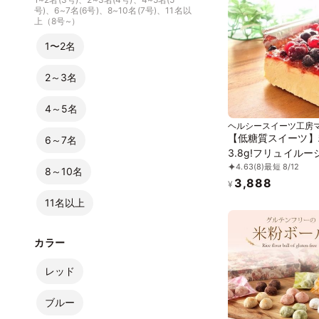
号)、6~7名(6号)、8~10名(7号)、11名以
ルギー配慮》
上（8号~）
1〜2名
2～3名
4～5名
ヘルシースイーツ工房
ー
【低糖質スイーツ】
6～7名
3.8g!フリュイルー
4.63
(8)
最短 8/12
カタラーナ
8～10名
3,888
¥
11名以上
カラー
レッド
ブルー