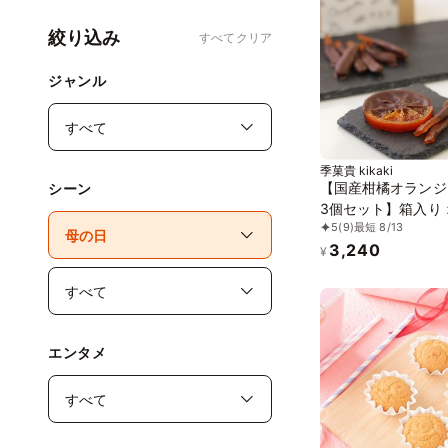
絞り込み
すべてクリア
ジャンル
季菓貴 kikaki
【国産柑橘オランジ
シーン
3個セット】箱入り
5
(9)
最短 8/13
ニック・グルテンフ
3,240
添加物不使用・動物
¥
不使用
エンタメ