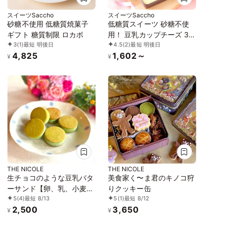
スイーツSaccho
スイーツSaccho
砂糖不使用 低糖質焼菓子
低糖質スイーツ 砂糖不使
ギフト 糖質制限 ロカボ
用！ 豆乳カップチーズ 3ケ
3
(1)
最短 明後日
4.5
(2)
最短 明後日
入り 糖質制限 ロカボ
4,825
1,602～
¥
¥
THE NICOLE
THE NICOLE
生チョコのような豆乳バタ
美食家く〜ま君のキノコ狩
ーサンド【卵、乳、小麦、
りクッキー缶
5
(4)
最短 8/13
5
(1)
最短 8/12
白砂糖不使用、グルテンフ
2,500
3,650
リースイーツ】ボタニカル
¥
¥
サンド 京抹茶サンド 《ヴ