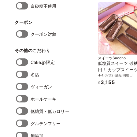
白砂糖不使用
クーポン
クーポン対象
その他のこだわり
スイーツSaccho
Cake.jp限定
低糖質スイーツ 砂
用！ カップスイー
名店
4.67
(12)
最短 明後日
合せ 6ケ入り
3,155
¥
ヴィーガン
ホールケーキ
低糖質・低カロリー
グルテンフリー
無添加