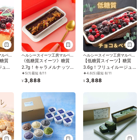
ンケーキ》《無添加》《ア
レルギー配慮》
マルベリ
ヘルシースイーツ工房マルベリ
ヘルシースイーツ工房マルベリ
ー
ー
糖質
《低糖質スイーツ》糖質
【低糖質スイーツ】糖質
ジュの
2.7g！キャラメルナッツの
3.6g！フリュイルージュの
5
(1)
最短 8/11
4.6
(5)
最短 8/11
濃厚ショコラカタラーナ
ショコラカタラーナ
3,888
3,888
¥
¥