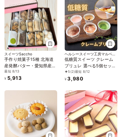
スイーツSaccho
ヘルシースイーツ工房マルベリ
ー
手作り焼菓子15種 北海道
低糖質スイーツ クレーム
産発酵バター・愛知県産小
ブリュレ 選べる5個セット
最短 8/13
5
(2)
最短 8/12
麦使用 こだわりクッキー
「アイス 2026」「お中元
5,913
3,980
ギフト
2026」
¥
¥