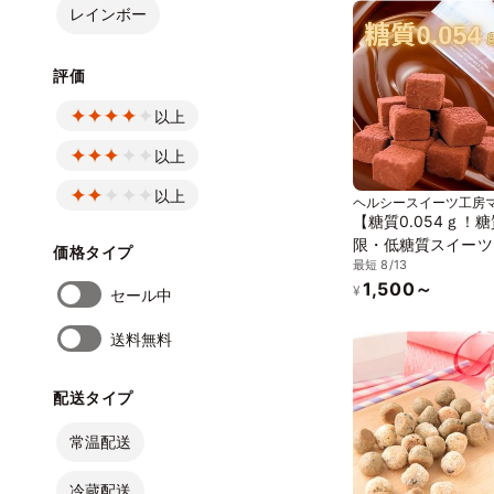
ンスイーツ》 《無
レインボー
《アレルギー配慮》
評価
以上
以上
以上
ヘルシースイーツ工房
ー
【糖質0.054ｇ！
限・低糖質スイーツ
価格タイプ
最短 8/13
質生チョコ 15粒
1,500～
¥
セール中
送料無料
配送タイプ
常温配送
冷蔵配送