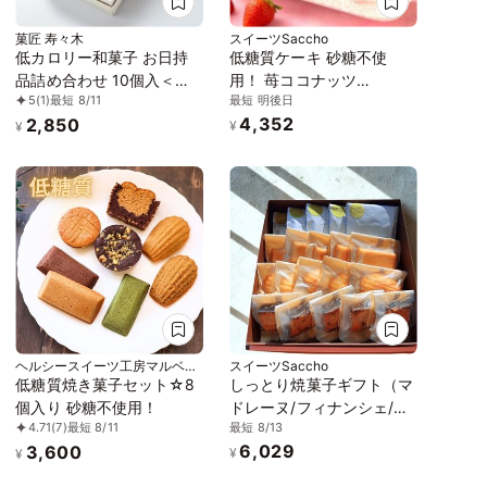
菓匠 寿々木
スイーツSaccho
低カロリー和菓子 お日持
低糖質ケーキ 砂糖不使
品詰め合わせ 10個入＜化
用！ 苺ココナッツ
最短 明後日
5
(1)
最短 8/11
粧箱入り＞
13.5×11cm 4.5号 ギフト
4,352
2,850
¥
¥
ヘルシースイーツ工房マルベリ
スイーツSaccho
ー
低糖質焼き菓子セット☆8
しっとり焼菓子ギフト（マ
個入り 砂糖不使用！
ドレーヌ/フィナンシェ/抹
最短 8/13
4.71
(7)
最短 8/11
茶フィナンシェ/フルーツ
6,029
3,600
パウンド・各5）
¥
¥