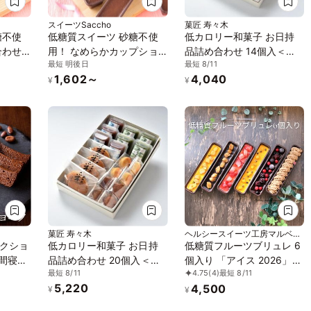
スイーツSaccho
菓匠 寿々木
糖不使
低糖質スイーツ 砂糖不使
低カロリー和菓子 お日持
合わせ
用！ なめらかカップショ
品詰め合わせ 14個入＜化
最短 明後日
最短 8/11
限 ロ
コラ 3ケ入
粧箱入り＞ 「お中元・夏
1,602～
4,040
ギフト」
¥
¥
菓匠 寿々木
ヘルシースイーツ工房マルベリ
ー
クショ
低カロリー和菓子 お日持
低糖質フルーツブリュレ 6
日間寝か
品詰め合わせ 20個入＜化
個入り 「アイス 2026」
最短 8/11
4.75
(4)
最短 8/11
コラ
粧箱入り＞
「お中元2026」
5,220
4,500
¥
¥