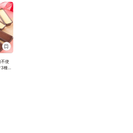
糖不使
ツ3種詰