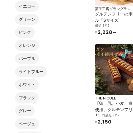
イエロー
菓子工房グラングラン
グルテンフリーの米
グリーン
ル「Sサイズ」
最短 8/12
2,228～
ピンク
¥
オレンジ
パープル
ライトブルー
ホワイト
ブラック
THE NICOLE
【卵、乳、小麦、白
使用、グルテンフリ
グレー
5
(2)
最短 8/12
ーツ】ボタニカルサ
2,150
カカオ、黒糖バニラ
¥
ベージュ
缶 2種アソート 《