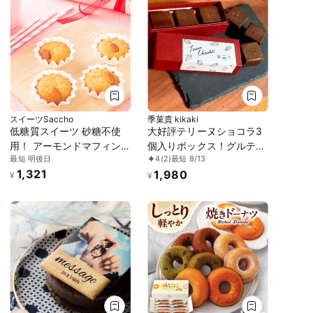
スイーツSaccho
季菓貴 kikaki
低糖質スイーツ 砂糖不使
大好評テリーヌショコラ3
用！ アーモンドマフィン
個入りボックス！グルテン
最短 明後日
4
(2)
最短 8/13
ギフト 4ケ入り
フリー・白砂糖不使用
1,321
1,980
¥
¥