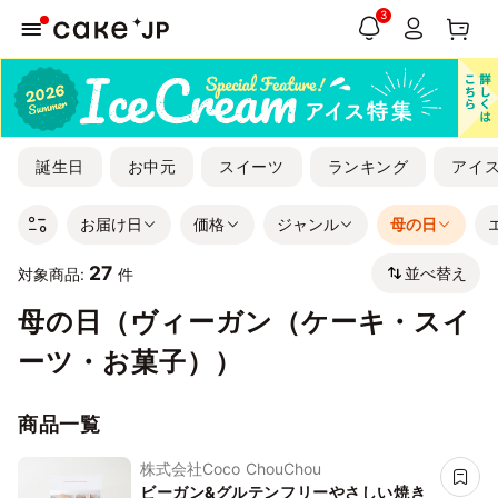
3
誕生日
お中元
スイーツ
ランキング
アイ
お届け日
価格
ジャンル
母の日
27
並べ替え
対象商品:
件
母の日（ヴィーガン（ケーキ・スイ
ーツ・お菓子））
商品一覧
株式会社Coco ChouChou
ビーガン&グルテンフリーやさしい焼き