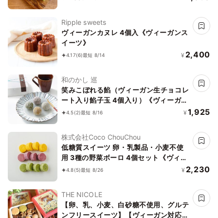
ョコラ《ヴィーガンスイーツ・ヴィーガ
ンケーキ》《無添加》《アレルギー配
Ripple sweets
慮》
ヴィーガンカヌレ 4個入《ヴィーガンス
イーツ》
2,400
¥
4.17
(6)
最短 8/14
和のかし 巡
笑みこぼれる餡（ヴィーガン生チョコレ
ート入り餡子玉 4個入り）《ヴィーガン
スイーツ》
1,925
¥
4.5
(2)
最短 8/16
株式会社Coco ChouChou
低糖質スイーツ 卵・乳製品・小麦不使
用 3種の野菜ボーロ 4個セット《ヴィー
ガンスイーツ》《グルテンフリー》《ア
2,230
¥
4.8
(5)
最短 8/26
レルギー配慮》
THE NICOLE
【卵、乳、小麦、白砂糖不使用、グルテ
ンフリースイーツ】【ヴィーガン対応】