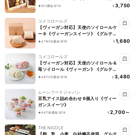
白馬にのって駆け巡ろう ボタニカルサ
3,750
¥
5
(1)
最短 8/14
ブレ缶
コメコロールズ
【ヴィーガン対応】天使のソイロールケ
ーキ《ヴィーガンスイーツ》《グルテン
フリー》
1,680
¥
4.79
(14)
最短 8/16
コメコロールズ
【ヴィーガン対応】天使のソイロール＆
苺ソイロール《ヴィーガン》《グルテン
フリー》
3,480
¥
4.67
(12)
最短 8/16
ムーンフードジャパン
豆乳アイス詰め合わせ 6個入り《ヴィー
ガンスイーツ》
2,700～
¥
4.67
(6)
最短 8/14
THE NICOLE
【卵、乳、小麦、白砂糖不使用、グルテ