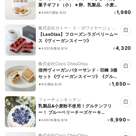
菓子ギフト（小） ※卵、乳製品、小麦
粉、白砂糖不使用 《ヴィーガンスイー
1,980
¥
4.86
(7)
最短 8/25
ツ》《グルテンフリー》
株式会社ガトー・ド・ボワイヤージュ ブ
ランドLasolas
【LasOlas】フローズンラズベリームー
ス《ヴィーガンスイーツ》
4,320
¥
4.83
(18)
最短 8/14
株式会社Coco ChouChou
信州ヴィーガンバターサンド・巨峰 3個
セット《ヴィーガンスイーツ》《グルテ
ンフリー》
1,650～
¥
5
(4)
最短 8/26
フォーチュンキッチン
乳製品&小麦粉不使用！グルテンフリ
ー！ ブルーベリーチーズケーキ
15cm《ヴィーガンスイーツ・ヴィーガ
6,990～
¥
4.89
(18)
最短 8/16
ンケーキ》
株式会社Coco ChouChou