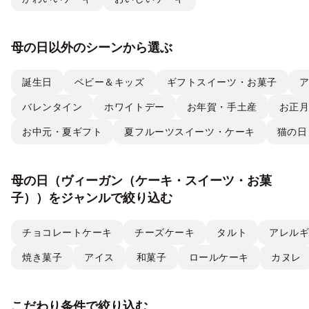
母の日以外のシーンから選ぶ
誕生日
ベビー＆キッズ
ギフトスイーツ・お菓子
バレンタイン
ホワイトデー
お年賀・手土産
お正
お中元・夏ギフト
夏フルーツスイーツ・ケーキ
猫の日
母の日（ヴィーガン（ケーキ・スイーツ・お菓
子））をジャンルで絞り込む
チョコレートケーキ
チーズケーキ
タルト
アレル
焼き菓子
アイス
和菓子
ロールケーキ
カヌレ
こだわり条件で絞り込む