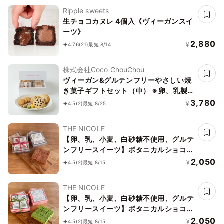
《アレルギー配慮》
Ripple sweets
生チョコカヌレ 4個入《ヴィーガンスイ
ーツ》
2,880
¥
4.76
(21)
最短 8/14
株式会社Coco ChouChou
ヴィーガン&グルテンフリーやさしい焼
き菓子ギフトセット（中） ※卵、乳製
品、小麦粉、白砂糖不使用 《ヴィーガ
3,780
¥
4.5
(2)
最短 8/25
ンスイーツ》《グルテンフリー》
THE NICOLE
【卵、乳、小麦、白砂糖不使用、グルテ
ンフリースイーツ】ボタニカルショコラ
京豆腐生チョコ 《ヴィーガンスイー
2,050
¥
4.5
(2)
最短 8/15
ツ・ヴィーガンケーキ》《無添加》《ア
レルギー配慮》
THE NICOLE
【卵、乳、小麦、白砂糖不使用、グルテ
ンフリースイーツ】ボタニカルショコラ
生チョコ 京抹茶 〜京豆腐を使用したシ
2,050
¥
4.5
(2)
最短 8/15