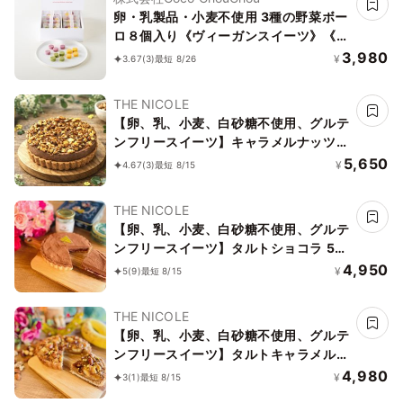
卵・乳製品・小麦不使用 3種の野菜ボー
ロ８個入り《ヴィーガンスイーツ》《グ
ルテンフリー》
3,980
¥
3.67
(3)
最短 8/26
THE NICOLE
【卵、乳、小麦、白砂糖不使用、グルテ
ンフリースイーツ】キャラメルナッツバ
ナーヌショコラ【京豆腐仕込み】 5号
5,650
¥
4.67
(3)
最短 8/15
15cm ～京豆腐をベース作り上げたショ
コラケーキ～《ヴィーガンスイーツ・ヴ
THE NICOLE
ィーガンケーキ》 《無添加》《アレル
【卵、乳、小麦、白砂糖不使用、グルテ
ギー配慮》
ンフリースイーツ】タルトショコラ 5号
15cm【京豆腐仕込み】《ヴィーガンス
4,950
¥
5
(9)
最短 8/15
イーツ・ヴィーガンケーキ》《無添加》
《アレルギー配慮》
THE NICOLE
【卵、乳、小麦、白砂糖不使用、グルテ
ンフリースイーツ】タルトキャラメルナ
ッツバナーヌ 5号 15cm 《ヴィーガンス
4,980
¥
3
(1)
最短 8/15
イーツ・ヴィーガンケーキ》《無添加》