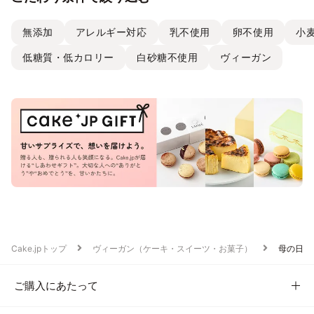
無添加
アレルギー対応
乳不使用
卵不使用
小
低糖質・低カロリー
白砂糖不使用
ヴィーガン
Cake.jpトップ
ヴィーガン（ケーキ・スイーツ・お菓子）
母の日
ご購入にあたって