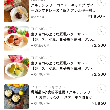
グルテンフリー ココア・キャロブ ヴィ
ーガンマドレーヌ 4個入 アレルギー対
応《ヴィーガンスイーツ》《グルテンフ
1,850～
¥
最短 明後日
リー》
THE NICOLE
生チョコのような豆乳バターサンド
【卵、乳、小麦、白砂糖不使用、グルテ
ンフリースイーツ】ボタニカルカカオサ
2,500
¥
5
(1)
最短 8/15
ンド 《ヴィーガンスイーツ》《無添
加》《アレルギー配慮》
THE NICOLE
生チョコのような豆乳バターサンド
【卵、乳、小麦、白砂糖不使用、グルテ
ンフリースイーツ】ボタニカルサンド
2,500
¥
5
(4)
最短 8/15
京抹茶サンド 《ヴィーガンスイーツ・
ヴィーガンケーキ》《無添加》《アレル
フォーチュンキッチン
ギー配慮》
乳製品&小麦粉不使用！グルテンフリ
ー！ カボチャのチーズケーキ 2個セッ
ト《ヴィーガンスイーツ》
1,850
¥
4
(3)
最短 8/16