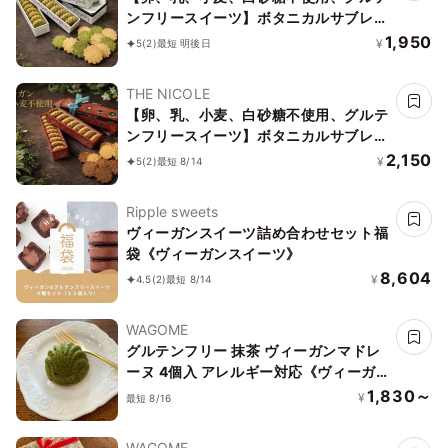
ンフリースイーツ】ボタニカルサブレ
京抹茶、黒糖バニラサブレ缶 2種アソー
1,950
¥
5
(2)
最短 明後日
ト 《ヴィーガンスイーツ》《無添加》
《アレルギー配慮》
THE NICOLE
【卵、乳、小麦、白砂糖不使用、グルテ
ンフリースイーツ】ボタニカルサブレ
カカオ、黒糖バニラサブレ缶 2種アソー
2,150
¥
5
(2)
最短 8/14
ト 《ヴィーガンスイーツ》 《無添加》
《アレルギー配慮》
Ripple sweets
ヴィーガンスイーツ詰め合わせセット福
袋《ヴィーガンスイーツ》
8,604
¥
4.5
(2)
最短 8/14
WAGOME
グルテンフリー 抹茶 ヴィーガンマドレ
ーヌ 4個入 アレルギー対応《ヴィーガ
ンスイーツ》《グルテンフリー》
1,830～
¥
最短 8/16
WAGOME