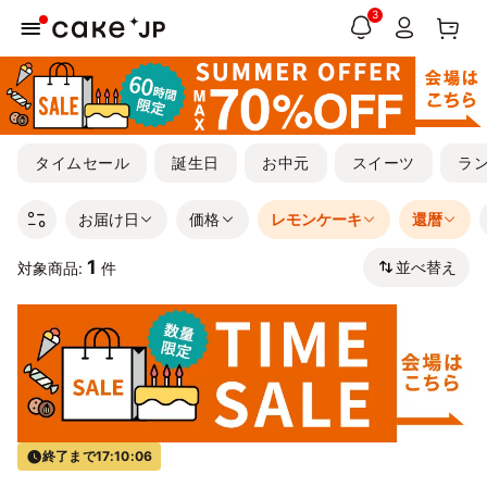
3
タイムセール
誕生日
お中元
スイーツ
ラ
お届け日
価格
レモンケーキ
還暦
1
並べ替え
対象商品:
件
終了まで
17:10:06