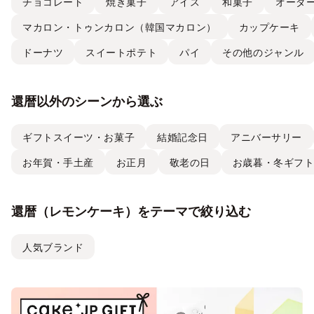
チョコレート
焼き菓子
アイス
和菓子
オーダ
マカロン・トゥンカロン（韓国マカロン）
カップケーキ
ドーナツ
スイートポテト
パイ
その他のジャンル
還暦以外のシーンから選ぶ
ギフトスイーツ・お菓子
結婚記念日
アニバーサリー
お年賀・手土産
お正月
敬老の日
お歳暮・冬ギフ
還暦（レモンケーキ）をテーマで絞り込む
人気ブランド