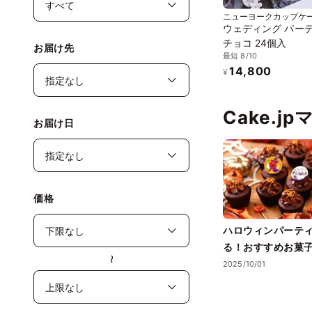
ニューヨークカップケ
ウェディング パー
チョコ 24個入
お届け先
最短 8/10
14,800
¥
Cake.j
お届け日
価格
ハロウィンパーテ
る！おすすめお菓
〜
イド
2025/10/01