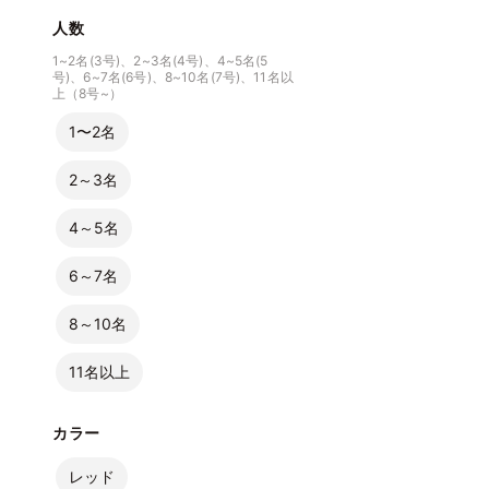
人数
1~2名(3号)、2~3名(4号)、4~5名(5
号)、6~7名(6号)、8~10名(7号)、11名以
上（8号~）
1〜2名
2～3名
4～5名
6～7名
8～10名
11名以上
カラー
レッド