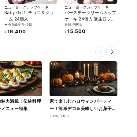
ニューヨークカップケーキ
ニューヨークカップケーキ
Baby Girl！ チョコ＆クリ
バースデークリームカップ
ーム 24個入
ケーキ 24個入 誕生日プレ
最短 明後日
4
(1)
最短 明後日
ゼント
15,500
16,400
¥
¥
の魅力満載！伝統料理
家で楽しむハロウィンパーティ
20
ーメニュー特集
ー！簡単デコ＆美味しいお菓子特
めの
集
2025/09/16
2025/0