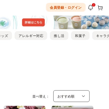
3
会員登録・ログイン
キッズ
アレルギー対応
推し活
和菓子
キャラ
並べ替え：