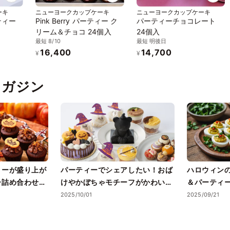
ーキ
ニューヨークカップケーキ
ニューヨークカップケーキ
ティー
Pink Berry パーティー ク
パーティーチョコレート
リーム＆チョコ 24個入
24個入
最短 8/10
最短 明後日
16,400
14,700
¥
¥
pマガジン
ィーが盛り上が
パーティーでシェアしたい！おば
ハロウィン
子詰め合わせガ
けやかぼちゃモチーフがかわいい
＆パーティ
ハロウィンスイーツ5選【2025
2025/10/01
2025/09/21
年秋】