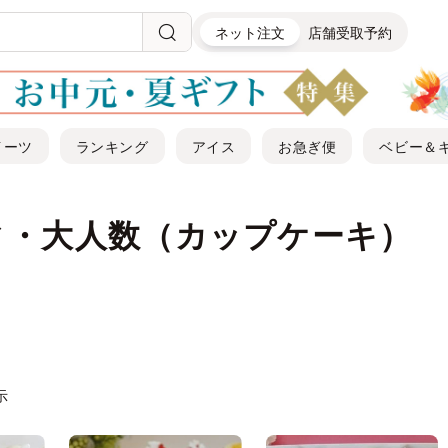
ネット注文
店舗受取予約
イーツ
ランキング
アイス
お急ぎ便
ベビー＆
ィ・大人数（カップケーキ）
示