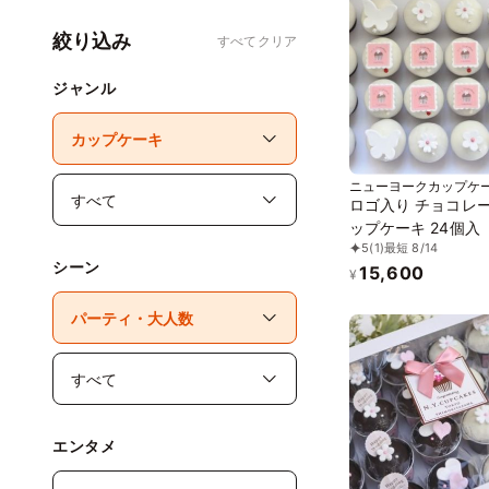
絞り込み
すべてクリア
ジャンル
ニューヨークカップケ
ロゴ入り チョコレ
ップケーキ 24個入
5
(1)
最短 8/14
シーン
15,600
¥
エンタメ