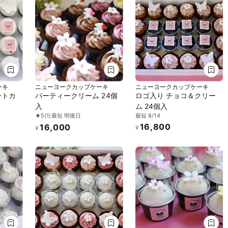
ーキ
ニューヨークカップケーキ
ニューヨークカップケーキ
ートカ
パーティークリーム 24個
ロゴ入り チョコ＆クリー
入
ム 24個入
最短 8/14
5
(1)
最短 明後日
16,800
16,000
¥
¥