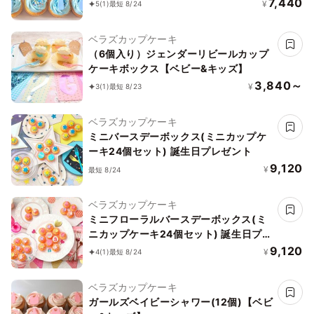
7,440
¥
5
(1)
最短 8/24
ベラズカップケーキ
（6個入り）ジェンダーリビールカップ
ケーキボックス【ベビー&キッズ】
3,840～
¥
3
(1)
最短 8/23
ベラズカップケーキ
ミニバースデーボックス(ミニカップケ
ーキ24個セット) 誕生日プレゼント
9,120
¥
最短 8/24
ベラズカップケーキ
ミニフローラルバースデーボックス(ミ
ニカップケーキ24個セット) 誕生日プレ
ゼント
9,120
¥
4
(1)
最短 8/24
ベラズカップケーキ
ガールズベイビーシャワー(12個)【ベビ