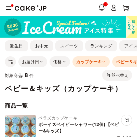
3
誕生日
お中元
スイーツ
ランキング
アイ
お届け日
価格
カップケーキ
ベビー＆
8
並べ替え
対象商品:
件
ベビー＆キッズ（カップケーキ）
商品一覧
ベラズカップケーキ
ボーイズベイビーシャワー(12個)【ベビ
ー&キッズ】