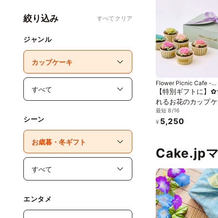
絞り込み
すべてクリア
ジャンル
Flower Picnic Cafe -
Hakodate-
【特別ギフトに】✿
れるお花のカップケ
最短 8/16
6個セット＞
シーン
5,250
¥
Cake.j
エンタメ