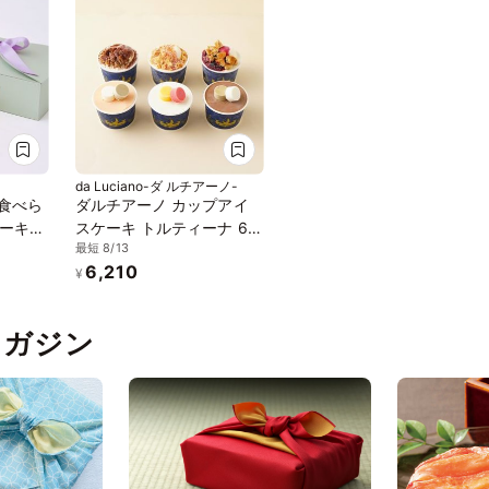
da Luciano-ダ ルチアーノ-
食べら
ダルチアーノ カップアイ
ーキ＜
スケーキ トルティーナ 6個
最短 8/13
セット アイス2026 お中元
6,210
2026
¥
pマガジン