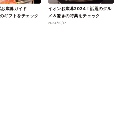
屋お歳暮ガイド
イオンお歳暮2024！話題のグル
今年
題のギフトをチェック
メ＆驚きの特典をチェック
Ama
2024/10/17
2024/1