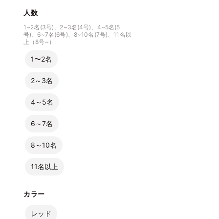
人数
1~2名(3号)、2~3名(4号)、4~5名(5
号)、6~7名(6号)、8~10名(7号)、11名以
上（8号~）
1〜2名
2～3名
4～5名
6～7名
8～10名
11名以上
カラー
レッド