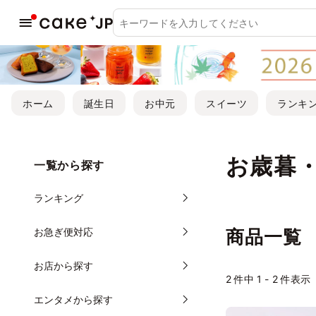
ホーム
誕生日
お中元
スイーツ
ランキ
お歳暮
一覧から探す
ランキング
お急ぎ便対応
商品一覧
お店から探す
2
件中 1 - 2 件表示
エンタメから探す