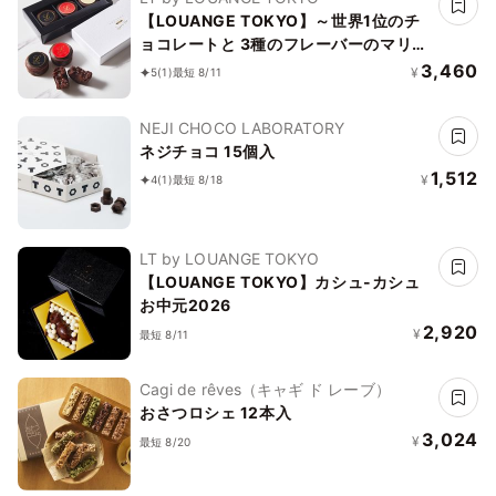
【LOUANGE TOKYO】～世界1位のチ
ョコレートと 3種のフレーバーのマリア
ージュを味わう～ パレット フォンダン
3,460
¥
5
(1)
最短 8/11
ショコラ 3個入り お中元2026
NEJI CHOCO LABORATORY
ネジチョコ 15個入
1,512
¥
4
(1)
最短 8/18
LT by LOUANGE TOKYO
【LOUANGE TOKYO】カシュ-カシュ
お中元2026
2,920
¥
最短 8/11
Cagi de rêves（キャギ ド レーブ）
おさつロシェ 12本入
3,024
¥
最短 8/20