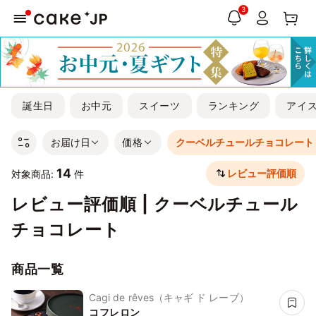
3
誕生日
お中元
スイーツ
ランキング
アイ
お届け日
価格
クーベルチュールチョコレート
14
レビュー評価順
対象商品:
件
レビュー評価順 | クーベルチュール
チョコレート
商品一覧
Cagi de rêves（キャギ ド レーブ）
コフレロン