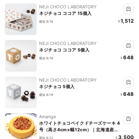
NEJI CHOCO LABORATORY
ネジチョコ ココア 15個入
1,512
¥
最短 8/18
NEJI CHOCO LABORATORY
ネジチョコ ココア 5個入
648
¥
最短 8/18
NEJI CHOCO LABORATORY
ネジチョコ 5個入
648
¥
最短 8/18
Amange
ホワイトチョコベイクドチーズケーキ 4
号（高さ4cm×幅12cm）｜北海道産ク
リームチーズ使用・ギフト・アソートセ
3,500
¥
最短 8/12