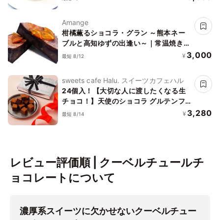
ット対応
Amange
柑橘薫るショコラ・グラン ～熊本ネー
ブルと高知ゆずの出逢い～｜常温焼き菓
子
3,000
¥
最短 8/12
sweets cafe Halu. スイーツカフェハル
24個入！【大切な人に渡したくなる生
チョコ！】天使のショコラ グルテンフ
リー
3,280
¥
最短 8/14
レビュー評価順 | クーベルチュールチ
ョコレートについて
濃厚系スイーツに欠かせないクーベルチュー