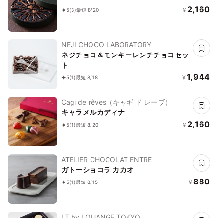
2,160
¥
5
(3)
最短 8/20
NEJI CHOCO LABORATORY
ネジチョコ＆モンキーレンチチョコセッ
ト
1,944
¥
5
(1)
最短 8/18
Cagi de rêves（キャギ ド レーブ）
キャラメルカディナ
2,160
¥
5
(1)
最短 8/20
ATELIER CHOCOLAT ENTRE
ガトーショコラ カカオ
880
¥
5
(1)
最短 8/15
LT by LOUANGE TOKYO