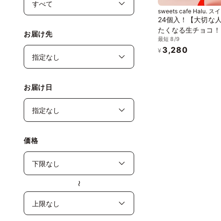
sweets cafe Halu. 
フェハル
24個入！【大切な
たくなる生チョコ！
お届け先
最短 8/9
のショコラ グルテ
3,280
ー
¥
お届け日
価格
〜