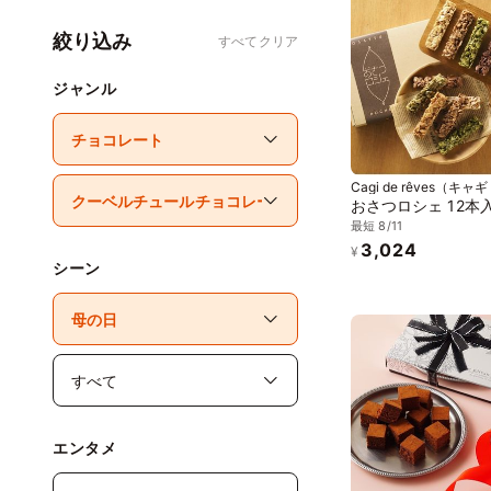
絞り込み
すべてクリア
ジャンル
Cagi de rêves（キャ
ブ）
おさつロシェ 12本
最短 8/11
3,024
¥
シーン
エンタメ