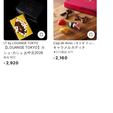
LT by LOUANGE TOKYO
Cagi de rêves（キャギ ド レー
ブ）
【LOUANGE TOKYO】カ
キャラメルカディナ
5
(1)
最短 8/11
シュ-カシュ お中元2026
2,160
最短 明日
¥
2,920
¥