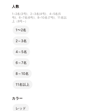
人数
1~2名(3号)、2~3名(4号)、4~5名(5
号)、6~7名(6号)、8~10名(7号)、11名以
上（8号~）
1〜2名
2～3名
4～5名
6～7名
8～10名
11名以上
カラー
レッド