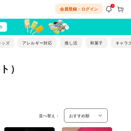
3
会員登録・ログイン
キッズ
アレルギー対応
推し活
和菓子
キャラ
ート）
並べ替え：