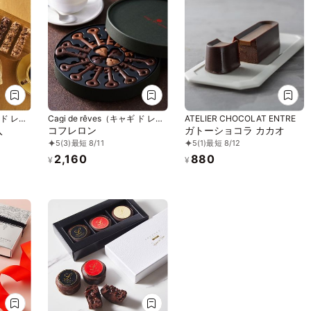
ギ ド レー
Cagi de rêves（キャギ ド レー
ATELIER CHOCOLAT ENTRE
ブ）
入
コフレロン
ガトーショコラ カカオ
5
(3)
最短 8/11
5
(1)
最短 8/12
2,160
880
¥
¥