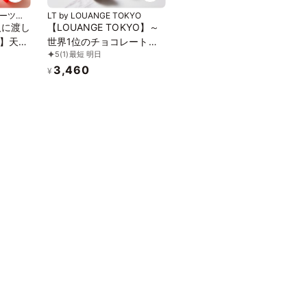
スイーツカ
LT by LOUANGE TOKYO
人に渡し
【LOUANGE TOKYO】～
】天使
世界1位のチョコレートと
5
(1)
最短 明日
ンフリ
3種のフレーバーのマリア
3,460
ージュを味わう～ パレッ
¥
ト フォンダンショコラ 3個
入り お中元2026