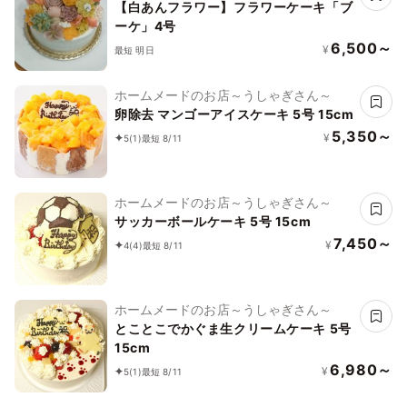
【白あんフラワー】フラワーケーキ「ブ
ーケ」4号
6,500～
¥
最短 明日
ホームメードのお店～うしゃぎさん～
卵除去 マンゴーアイスケーキ 5号 15cm
5,350～
¥
5
(1)
最短 8/11
ホームメードのお店～うしゃぎさん～
サッカーボールケーキ 5号 15cm
7,450～
¥
4
(4)
最短 8/11
ホームメードのお店～うしゃぎさん～
とことこでかぐま生クリームケーキ 5号
15cm
6,980～
¥
5
(1)
最短 8/11