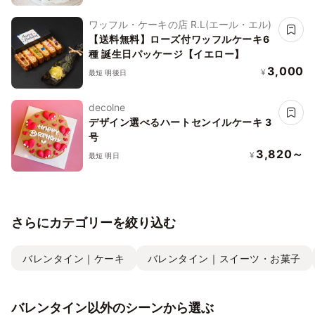
乳 卵 不使用 低糖質 アレルギー対応 乳
製品 ナッツ プレゼント 誕生日 バースデ
ワッフル・ケーキの店 R.L(エール・エル)
ー
【送料無料】ローズ付ワッフルケーキ6
種 誕生日パッケージ【イエロー】
3,000
¥
最短 明後日
decolne
デザイン選べるハートセンイルケーキ 3
号
3,820～
¥
最短 明日
さらにカテゴリーを絞り込む
バレンタイン｜ケーキ
バレンタイン｜スイーツ・お菓子
バレンタイン以外のシーンから選ぶ