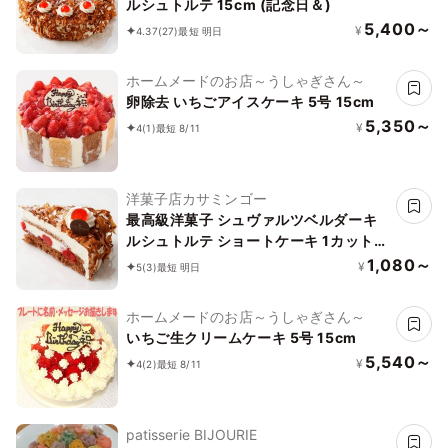
ルシュトルテ 15cm (記念日＆)
5,400～
¥
4.37
(27)
最短 明日
ホームメードのお店～うしゃぎさん～
卵除去 いちごアイスケーキ 5号 15cm
5,350～
¥
4
(1)
最短 8/11
洋菓子店カサミンゴー
最高級洋菓子 シュヴァルツベルダーキ
ルシュトルテ ショートケーキ 1カット
(記念日＆) 〇
1,080～
¥
5
(3)
最短 明日
ホームメードのお店～うしゃぎさん～
いちご生クリームケーキ 5号 15cm
5,540～
¥
4
(2)
最短 8/11
patisserie BIJOURIE