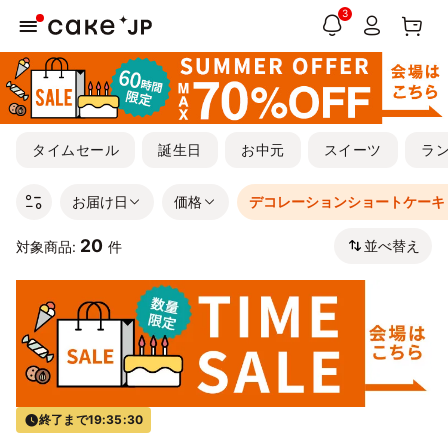
3
タイムセール
誕生日
お中元
スイーツ
ラ
お届け日
価格
デコレーションショートケーキ
20
並べ替え
対象商品:
件
終了まで
19:35:30