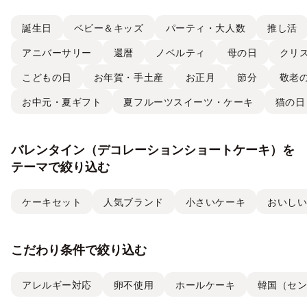
誕生日
ベビー＆キッズ
パーティ・大人数
推し活
アニバーサリー
還暦
ノベルティ
母の日
クリ
こどもの日
お年賀・手土産
お正月
節分
敬老
お中元・夏ギフト
夏フルーツスイーツ・ケーキ
猫の日
バレンタイン（デコレーションショートケーキ）を
テーマで絞り込む
ケーキセット
人気ブランド
小さいケーキ
おいし
こだわり条件で絞り込む
アレルギー対応
卵不使用
ホールケーキ
韓国（セ