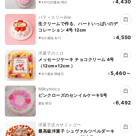
4,430
¥
4.91
(22)
最短 明日
パティスリーAile
生クリームで作る、ハートいっぱいのデ
コレーション 4号 12cm
4,550
¥
5
(2)
最短 8/11
洋菓子のミロ
メッセージケーキ チョコクリーム 4号
（12cm×12cm ）
5,460～
¥
3
(1)
最短 明後日
Milkymoco
ピンクローズのセンイルケーキ5号
6,492
¥
最短 明日
洋菓子店カサミンゴー
最高級洋菓子 シュヴァルツベルダーキ