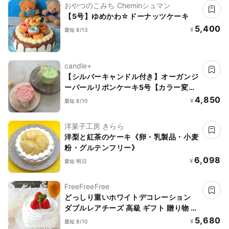
おやつのこみち Cheminシュマン
【5号】ゆめかわ☆ドーナッツケーキ
5,400
¥
最短 8/13
candle+
【シルバーキャンドル付き】オーガンジ
ーパールリボンケーキ5号【カラー変更
可】
4,850
¥
最短 8/10
洋菓子工房 きらら
洋梨と紅茶のケーキ《卵・乳製品・小麦
粉・グルテンフリー》
6,098
¥
最短 明日
FreeFreeFree
どっしり重いホワイトデコレーション
ダブルレアチーズ 高級 ギフト 贈り物 い
ちご 苺 ストロベリー アレルギー 小麦
5,680
¥
最短 8/10