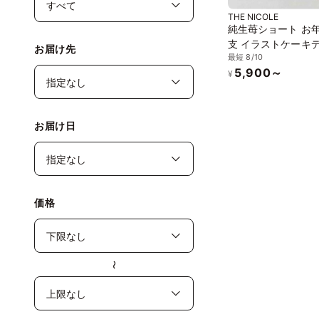
THE NICOLE
純生苺ショート お
支 イラストケーキ
お届け先
最短 8/10
ーション 5号 ＊限
5,900～
くなり次第終了】
¥
お届け日
価格
〜