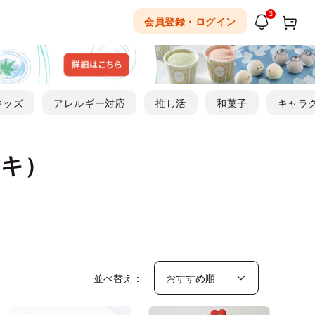
3
会員登録・ログイン
キッズ
アレルギー対応
推し活
和菓子
キャラ
ーキ）
並べ替え：