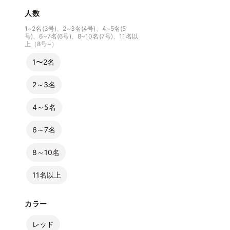
人数
1~2名(3号)、2~3名(4号)、4~5名(5
号)、6~7名(6号)、8~10名(7号)、11名以
上（8号~）
1〜2名
2～3名
4～5名
6～7名
8～10名
11名以上
カラー
レッド