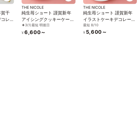
THE NICOLE
THE NICOLE
年賀干
純生苺ショート 謹賀新年
純生苺ショート 謹賀新年
デコレ
アイシングクッキーケーキ
イラストケーキデコレーシ
最短 8/10
3
(1)
最短 明後日
定数【無
イラストケーキデコレーシ
ョン 5号 ＊限定数【無くな
5,600～
6,600～
ョン 5号 ＊限定数【無くな
り次第終了】
¥
¥
り次第終了】