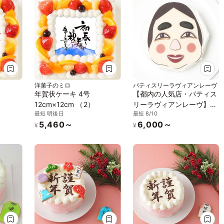
洋菓子のミロ
パティスリーラヴィアンレーヴ
年賀状ケーキ 4号
【都内の人気店・パティス
12cm×12cm （2）
リーラヴィアンレーヴ】福
最短 明後日
最短 8/10
笑い おかめケーキ 4号
5,460～
6,000～
¥
¥