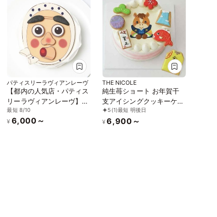
パティスリーラヴィアンレーヴ
THE NICOLE
【都内の人気店・パティス
純生苺ショート お年賀干
リーラヴィアンレーヴ】福
支アイシングクッキーケー
最短 8/10
5
(1)
最短 明後日
笑い ひょっとこケーキ 4号
キ イラストケーキデコレ
6,000～
6,900～
ーション 5号 ＊限定数【無
¥
¥
くなり次第終了】