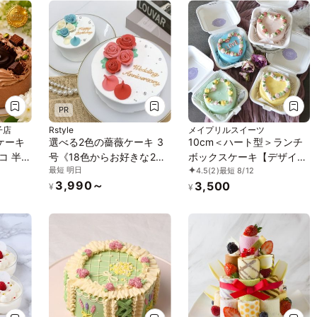
PR
子店
Rstyle
メイプリルスイーツ
ケーキ
選べる2色の薔薇ケーキ 3
10cm＜ハート型＞ランチ
コ 半解
号《18色からお好きな2色
ボックスケーキ【デザイン
最短 明日
4.5
(2)
最短 8/12
で半解
の組み合わせ｜薔薇｜セン
が選べる/センイルケー
3,990～
3,500
外はふ
イルケーキ｜メッセージ｜
キ】
¥
¥
りとし
韓国》
ただけ
チュー
ーケー
アニバ