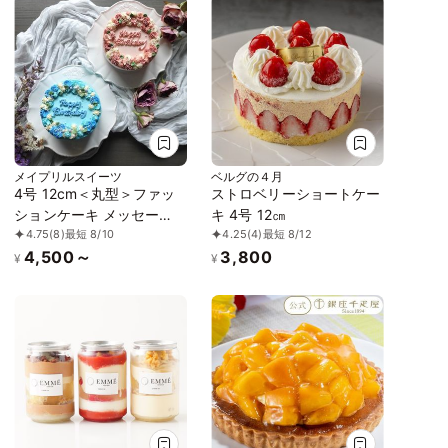
メイプリルスイーツ
ベルグの４月
4号 12cm＜丸型＞ファッ
ストロベリーショートケー
ションケーキ メッセー
キ 4号 12㎝
4.75
(8)
最短 8/10
4.25
(4)
最短 8/12
ジ・デザイン・カラーが選
4,500～
3,800
べる
¥
¥