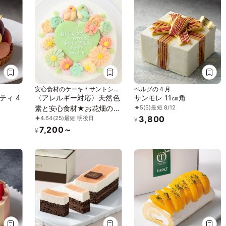
安心食材のケーキ＊サントシャ
ベルグの４月
ペル
ティ 4
〈アレルギー対応〉天然色
サンモレ 11㎝角
5
(5)
最短 8/12
素と安心食材★お花畑のメ
3,800
4.64
(25)
最短 明後日
ッセージケーキ★ 5号
¥
7,200～
15cm【卵乳除去可能】
¥