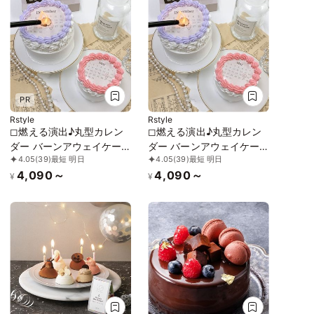
PR
Rstyle
Rstyle
◻︎燃える演出♪丸型カレン
◻︎燃える演出♪丸型カレン
ダー バーンアウェイケー
ダー バーンアウェイケー
4.05
(39)
最短 明日
4.05
(39)
最短 明日
キ 3号《選べる10色｜セン
キ 3号《選べる10色｜セン
4,090～
4,090～
イルケーキ｜韓国｜お好き
イルケーキ｜韓国｜お好き
¥
¥
な日付とメッセージ｜サプ
な日付とメッセージ｜サプ
ライズ》
ライズ》