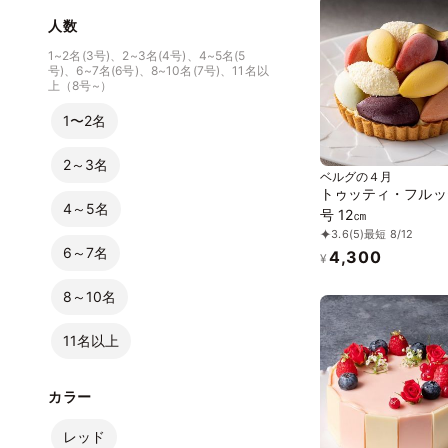
人数
1~2名(3号)、2~3名(4号)、4~5名(5
号)、6~7名(6号)、8~10名(7号)、11名以
上（8号~）
1〜2名
2～3名
ベルグの４月
トゥッティ・フルッ
4～5名
号 12㎝
3.6
(5)
最短 8/12
6～7名
4,300
¥
8～10名
11名以上
カラー
レッド