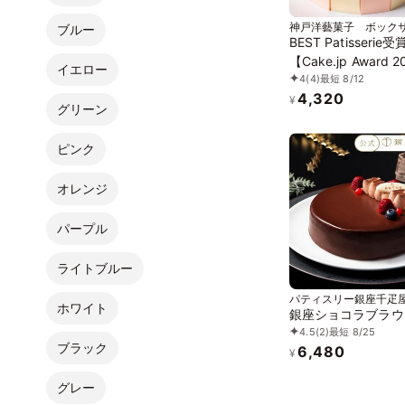
神戸洋藝菓子 ボック
ブルー
BEST Patisserie受
【Cake.jp Award 2
イエロー
4
(4)
最短 8/12
誕生日ケーキ部門ー
4,320
戸洋藝菓子ボックサ
¥
グリーン
福のローズブーケ 
イトショコラ 誕生
ピンク
オレンジ
パープル
ライトブルー
パティスリー銀座千疋
ホワイト
銀座ショコラブラウ
4.5
(2)
最短 8/25
ブラック
6,480
¥
グレー