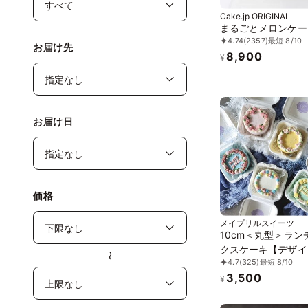
Cake.jp ORIGINAL
まるごとメロンケー
4.74
(2357)
最短 8/10
お届け先
8,900
¥
お届け日
価格
メイプリルスイーツ
10cm＜丸型＞ラン
クスケーキ【デザイ
〜
4.7
(325)
最短 8/10
べる/センイルケー
3,500
¥