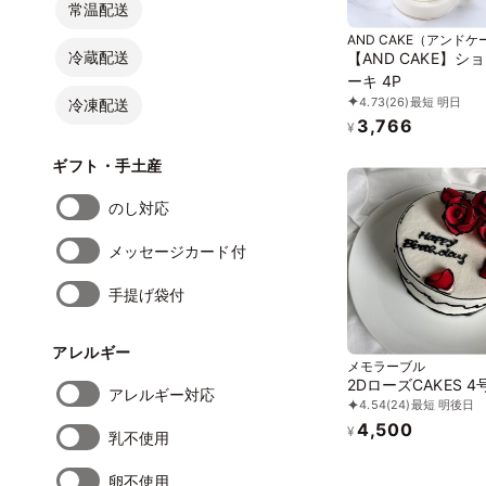
常温配送
AND CAKE（アンドケ
冷蔵配送
【AND CAKE】シ
ーキ 4P
4.73
(26)
最短 明日
冷凍配送
3,766
¥
ギフト・手土産
のし対応
メッセージカード付
手提げ袋付
アレルギー
メモラーブル
2DローズCAKES 4
アレルギー対応
4.54
(24)
最短 明後日
4,500
¥
乳不使用
卵不使用